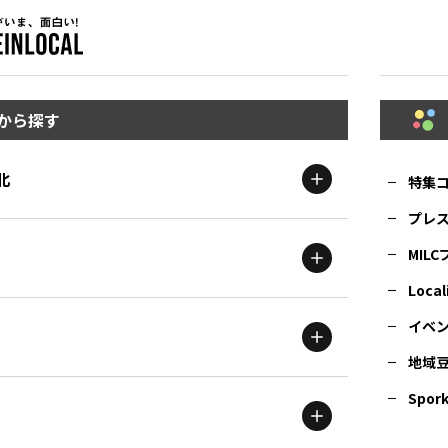
から探す
北
特集
プレ
MIL
北海道
エリア
Local
イベ
地域
茨城
エリア
青森
エリア
Spork
新潟
エリア