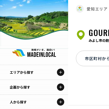
愛知エリア
GOUR
みよし市の飲
エリアから探す
企画から探す
北海道
特集コンテンツ
人から探す
青森