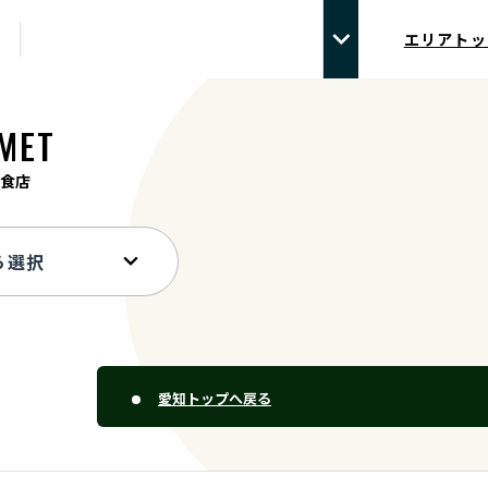
エリアトッ
MET
食店
愛知トップへ戻る