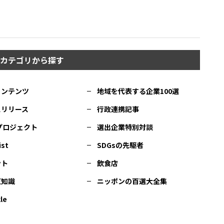
カテゴリから探す
コンテンツ
地域を代表する企業100選
スリリース
行政連携記事
Cプロジェクト
選出企業特別対談
ist
SDGsの先駆者
ント
飲食店
豆知識
ニッポンの百選大全集
le