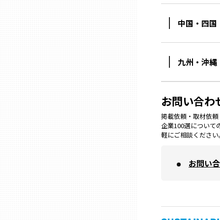
ニッポンの百選大全集
群馬
中国・四国
Sporkle
埼玉
九州・沖縄
千葉
お問い合わ
東京23区
掲載依頼・取材依頼・M
企業100選につい
多摩地域
軽にご相談ください
神奈川
お問い合
新潟
富山