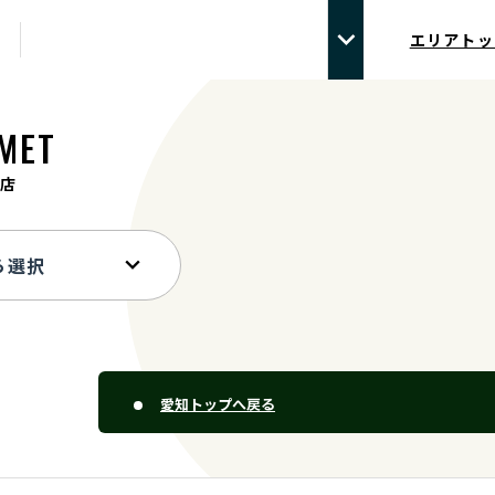
エリアトッ
MET
店
愛知トップへ戻る