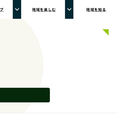
プ
地域を楽しむ
地域を知る