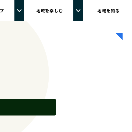
プ
地域を楽しむ
地域を知る