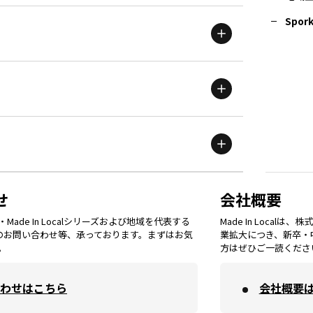
青森
エリア
Spork
新潟
エリア
栃木
エリア
岩手
エリア
滋賀
エリア
富山
エリア
群馬
エリア
宮城
エリア
鳥取
エリア
京都
エリア
石川
エリア
埼玉
エリア
秋田
エリア
せ
会社概要
福岡
エリア
ade In Localシリーズおよび地域を代表する
Made In Loca
島根
エリア
大阪市
エリア
てのお問い合わせ等、承っております。まずはお気
業拡大につき、新卒・
福井
エリア
千葉
エリア
。
方はぜひご一読くださ
山形
エリア
佐賀
エリア
岡山
エリア
わせはこちら
会社概要
北摂
エリア
長野
エリア
東京23区
エリア
福島
エリア