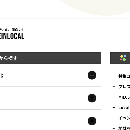
から探す
北
特集
プレ
MIL
北海道
エリア
Local
イベ
地域
茨城
エリア