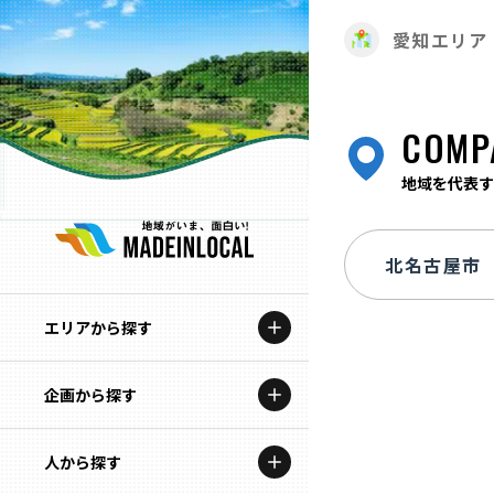
愛知エリア
COMP
地域を代表す
エリアから探す
企画から探す
北海道
特集コンテンツ
人から探す
青森