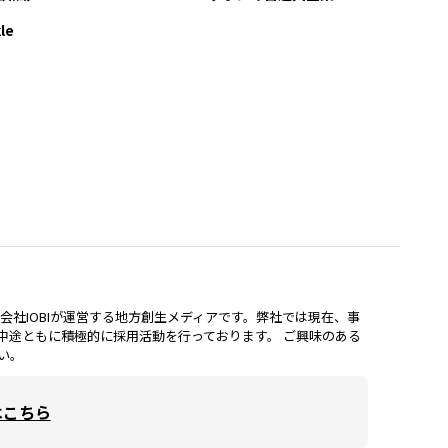
le
lは、株式会社IOBIが運営する地方創生メディアです。弊社では現在、事
中途ともに積極的に採用活動を行っております。 ご興味のある
い。
はこちら