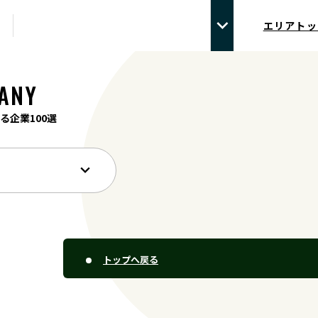
エリアトッ
ANY
る企業100選
トップへ戻る