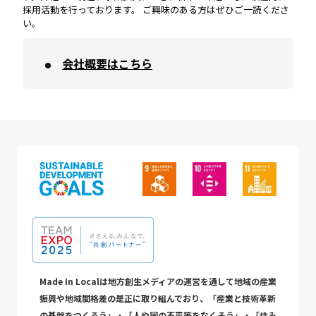
採用活動を行っております。 ご興味のある方はぜひご一読くださ
い。
会社概要はこちら
Made In Localは地方創生メディアの運営を通して地域の産業
振興や地域間格差の是正に取り組んでおり、「産業と技術革新
の基盤をつくろう」・「人や国の不平等をなくそう」・「住み