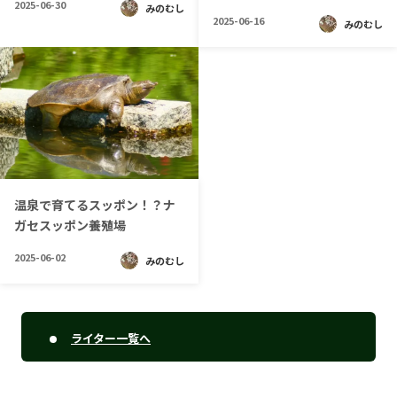
2025-06-30
みのむし
宮崎エリア
鹿児島エリア
2025-06-16
みのむし
沖縄エリア
カテゴリから探す
特集コンテンツ
地域を代表する 企業100選
プレスリリース
行政連携記事
MILCプロジェクト
選出企業特別対談
温泉で育てるスッポン！？ナ
ガセスッポン養殖場
Localist
SDGsの先駆者
イベント
飲食店
2025-06-02
みのむし
地域豆知識
ニッポンの百選大全集
Sporkle
ライター一覧へ
「人」から探す