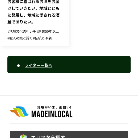
お客様に喜ばれるお酒をお届
宮崎エリア
鹿児島エリア
けしていきたい、地域ととも
沖縄エリア
に発展し、地域に愛される酒
蔵でありたい。
#
地域文化の担い手
#
創業50年以上
カテゴリから探す
#
職人の技と誇り
#
伝統と革新
特集コンテンツ
地域を代表する 企業100選
プレスリリース
行政連携記事
ライター一覧へ
MILCプロジェクト
選出企業特別対談
Localist
SDGsの先駆者
イベント
飲食店
地域豆知識
ニッポンの百選大全集
Sporkle
「人」から探す
エリアから探す