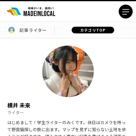
記事ライター
カテゴリTOP
エリアから探す
北海道エリア
青森エリア
岩手エリア
宮城エリア
秋田エリア
山形エリア
福島エリア
茨城エリア
栃木エリア
群馬エリア
埼玉エリア
千葉エリア
横井 未来
東京23区エリア
多摩エリア
ライター
神奈川エリア
新潟エリア
はじめまして！学生ライターのみくです。休日はカメラを持っ
富山エリア
石川エリア
て野良猫探しの旅に出ます。マップを見ずに知らない土地を歩
福井エリア
山梨エリア