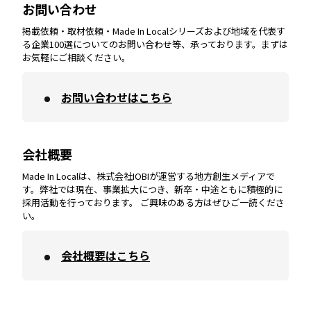
お問い合わせ
掲載依頼・取材依頼・Made In Localシリーズおよび地域を代表す
宮崎
エリア
香川
エリア
奈良
エリア
三重
エリア
る企業100選についてのお問い合わせ等、承っております。まずは
お気軽にご相談ください。
お問い合わせはこちら
鹿児島
エリア
愛媛
エリア
和歌山
エリア
会社概要
沖縄
エリア
高知
エリア
Made In Localは、株式会社IOBIが運営する地方創生メディアで
す。弊社では現在、事業拡大につき、新卒・中途ともに積極的に
採用活動を行っております。 ご興味のある方はぜひご一読くださ
い。
会社概要はこちら