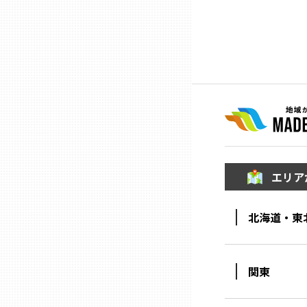
ニッポンの百選大全集
群馬
Sporkle
埼玉
千葉
東京23区
エリア
多摩地域
北海道・東
神奈川
新潟
関東
富山