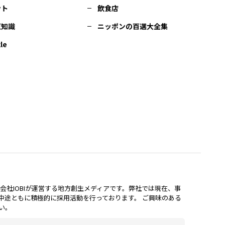
ント
飲食店
豆知識
ニッポンの百選大全集
le
lは、株式会社IOBIが運営する地方創生メディアです。弊社では現在、事
中途ともに積極的に採用活動を行っております。 ご興味のある
い。