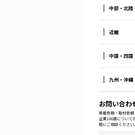
中部・北陸
石川
近畿
福井
中国・四国
山梨
長野
九州・沖縄
岐阜
お問い合わ
静岡
掲載依頼・取材依頼・M
企業100選につい
軽にご相談ください
愛知