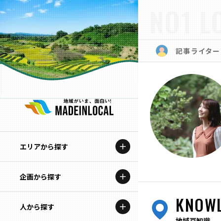
NO1 L
記事ライター
エリアから探す
企画から探す
北海道
KNOW
特集コンテンツ
人から探す
青森
地域豆知識