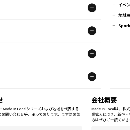
イベ
地域
茨城
エリア
青森
エリア
Spork
新潟
エリア
栃木
エリア
岩手
エリア
滋賀
エリア
富山
エリア
群馬
エリア
宮城
エリア
鳥取
エリア
京都
エリア
石川
エリア
埼玉
エリア
秋田
エリア
せ
会社概要
福岡
エリア
ade In Localシリーズおよび地域を代表する
Made In Loca
島根
エリア
大阪市
エリア
てのお問い合わせ等、承っております。まずはお気
業拡大につき、新卒・
福井
エリア
千葉
エリア
。
方はぜひご一読くださ
山形
エリア