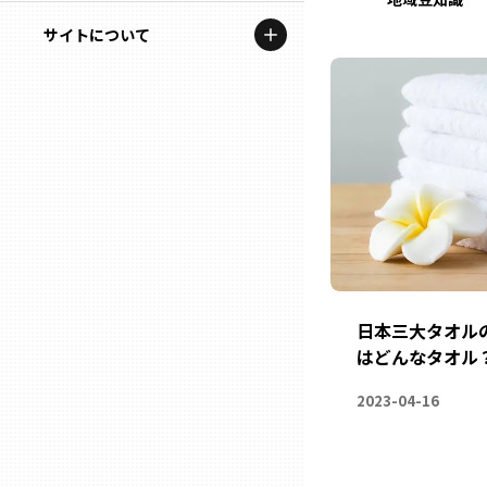
地域を代表する企業100選
記事ライター
サイトについて
岩手
プレスリリース
アンバサダー
私たちの理念
宮城
行政連携記事
お問い合わせ
MILCプロジェクト
秋田
運営会社情報
選出企業特別対談
山形
Localist
SDGsの先駆者
福島
日本三大タオル
イベント
はどんなタオル
茨城
飲食店
2023-04-16
栃木
地域豆知識