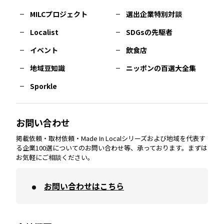
MILCプロジェクト
選出企業特別対談
長崎
エリア
広島
エリア
堺・泉州
エリア
岐阜
エリア
多摩
エリア
Localist
SDGsの先駆者
イベント
飲食店
熊本
エリア
山口
エリア
河内
エリア
静岡
エリア
神奈川
エリア
地域豆知識
ニッポンの百選大全集
Sporkle
大分
エリア
徳島
エリア
兵庫
エリア
愛知
エリア
山梨
エリア
お問い合わせ
掲載依頼・取材依頼・Made In Localシリーズおよび地域を代表す
宮崎
エリア
香川
エリア
奈良
エリア
三重
エリア
る企業100選についてのお問い合わせ等、承っております。まずは
お気軽にご相談ください。
お問い合わせはこちら
鹿児島
エリア
愛媛
エリア
和歌山
エリア