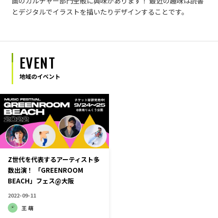
画のカルチャー部門全般に興味があります！ 最近の趣味は読書
とデジタルでイラストを描いたりデザインすることです。
長野エリア
岐阜エリア
静岡エリア
愛知エリア
三重エリア
滋賀エリア
EVENT
京都エリア
大阪市エリア
北摂エリア
堺・泉州エリア
地域のイベント
河内エリア
兵庫エリア
奈良エリア
和歌山エリア
鳥取エリア
島根エリア
岡山エリア
広島エリア
山口エリア
徳島エリア
Z世代を代表するアーティスト多
香川エリア
愛媛エリア
数出演！ 「GREENROOM
高知エリア
福岡エリア
BEACH」フェス@大阪
佐賀エリア
長崎エリア
2022-09-11
熊本エリア
王 萌
大分エリア