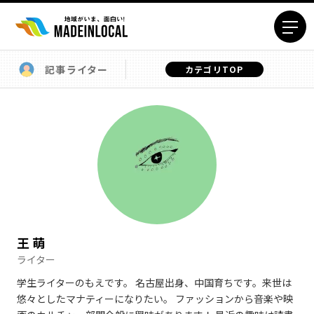
記事ライター
カテゴリTOP
エリアから探す
北海道エリア
青森エリア
岩手エリア
宮城エリア
秋田エリア
山形エリア
福島エリア
茨城エリア
栃木エリア
群馬エリア
埼玉エリア
千葉エリア
王 萌
東京23区エリア
多摩エリア
ライター
神奈川エリア
新潟エリア
学生ライターのもえです。 名古屋出身、中国育ちです。来世は
富山エリア
石川エリア
悠々としたマナティーになりたい。 ファッションから音楽や映
福井エリア
山梨エリア