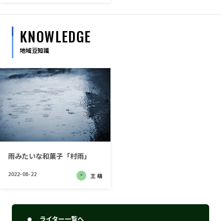
宮崎エリア
鹿児島エリア
沖縄エリア
KNOWLEDGE
地域豆知識
カテゴリから探す
特集コンテンツ
地域を代表する 企業100選
プレスリリース
行政連携記事
MILCプロジェクト
選出企業特別対談
Localist
SDGsの先駆者
イベント
飲食店
雨みたいな和菓子「村雨」
地域豆知識
ニッポンの百選大全集
Sporkle
2022-08-22
王 萌
「人」から探す
ライター一覧へ