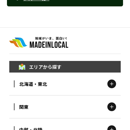
記事ライター
アンバサダー
お問い合わせ
会社概要
エリアから探す
北海道・東北
関東
北海道
エリア
中部・北陸