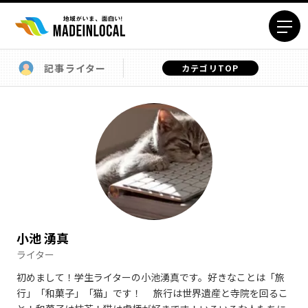
記事ライター
カテゴリTOP
エリアから探す
北海道エリア
青森エリア
岩手エリア
宮城エリア
秋田エリア
山形エリア
福島エリア
茨城エリア
栃木エリア
群馬エリア
埼玉エリア
千葉エリア
小池 湧真
東京23区エリア
多摩エリア
ライター
神奈川エリア
新潟エリア
初めまして！学生ライターの小池湧真です。好きなことは「旅
富山エリア
石川エリア
行」「和菓子」「猫」です！ 旅行は世界遺産と寺院を回るこ
福井エリア
山梨エリア