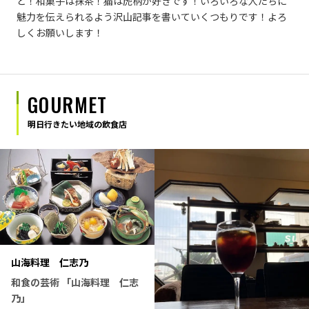
と！和菓子は抹茶！猫は虎柄が好きです！いろいろな人たちに
魅力を伝えられるよう沢山記事を書いていくつもりです！よろ
長野エリア
岐阜エリア
しくお願いします！
静岡エリア
愛知エリア
三重エリア
滋賀エリア
京都エリア
大阪市エリア
GOURMET
北摂エリア
堺・泉州エリア
河内エリア
明日行きたい地域の飲食店
兵庫エリア
奈良エリア
和歌山エリア
鳥取エリア
島根エリア
岡山エリア
広島エリア
山口エリア
徳島エリア
香川エリア
愛媛エリア
高知エリア
福岡エリア
山海料理 仁志乃
佐賀エリア
長崎エリア
和食の芸術 「山海料理 仁志
熊本エリア
大分エリア
乃」