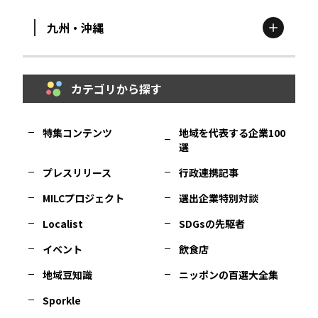
九州・沖縄
鳥取
エリア
京都
エリア
石川
エリア
埼玉
エリア
秋田
エリア
カテゴリから探す
福岡
エリア
島根
エリア
大阪市
エリア
福井
エリア
千葉
エリア
山形
エリア
特集コンテンツ
地域を代表する企業100
選
佐賀
エリア
岡山
エリア
北摂
エリア
長野
エリア
東京23区
エリア
福島
エリア
プレスリリース
行政連携記事
MILCプロジェクト
選出企業特別対談
長崎
エリア
広島
エリア
堺・泉州
エリア
岐阜
エリア
多摩
エリア
Localist
SDGsの先駆者
イベント
飲食店
熊本
エリア
山口
エリア
河内
エリア
静岡
エリア
神奈川
エリア
地域豆知識
ニッポンの百選大全集
Sporkle