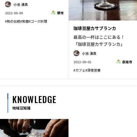
宮崎エリア
鹿児島エリア
小池 湧真
沖縄エリア
2022-09-09
堺市
#
和の伝統
#
和食
#
コース料理
珈琲豆屋カサブランカ
最高の一杯はここにある！
カテゴリから探す
「珈琲豆屋カサブランカ」
特集コンテンツ
地域を代表する 企業100選
小池 湧真
プレスリリース
行政連携記事
2022-09-01
泉南市
MILCプロジェクト
選出企業特別対談
#
カフェ
#
深夜営業
Localist
SDGsの先駆者
イベント
飲食店
KNOWLEDGE
地域豆知識
ニッポンの百選大全集
地域豆知識
Sporkle
「人」から探す