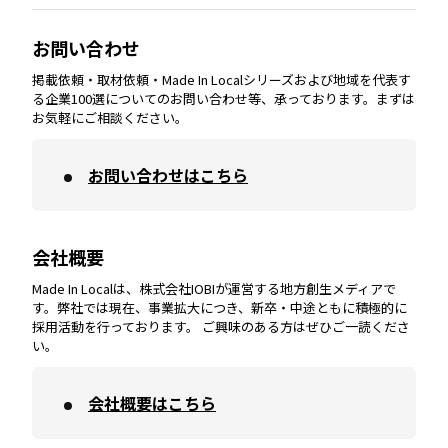
大分
エリア
徳島
エリア
兵庫
エリア
愛知
エリア
山梨
エリア
お問い合わせ
掲載依頼・取材依頼・Made In Localシリーズおよび地域を代表す
宮崎
エリア
香川
エリア
奈良
エリア
三重
エリア
る企業100選についてのお問い合わせ等、承っております。まずは
お気軽にご相談ください。
お問い合わせはこちら
鹿児島
エリア
愛媛
エリア
和歌山
エリア
会社概要
沖縄
エリア
高知
エリア
Made In Localは、株式会社IOBIが運営する地方創生メディアで
す。弊社では現在、事業拡大につき、新卒・中途ともに積極的に
採用活動を行っております。 ご興味のある方はぜひご一読くださ
い。
会社概要はこちら