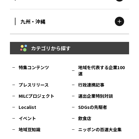
滋賀
エリア
富山
エリア
群馬
エリア
宮城
エリア
九州・沖縄
鳥取
エリア
京都
エリア
石川
エリア
埼玉
エリア
秋田
エリア
カテゴリから探す
福岡
エリア
島根
エリア
大阪市
エリア
福井
エリア
千葉
エリア
山形
エリア
特集コンテンツ
地域を代表する企業100
選
佐賀
エリア
岡山
エリア
北摂
エリア
長野
エリア
東京23区
エリア
福島
エリア
プレスリリース
行政連携記事
MILCプロジェクト
選出企業特別対談
長崎
エリア
広島
エリア
堺・泉州
エリア
岐阜
エリア
多摩
エリア
Localist
SDGsの先駆者
イベント
飲食店
熊本
エリア
山口
エリア
河内
エリア
静岡
エリア
神奈川
エリア
地域豆知識
ニッポンの百選大全集