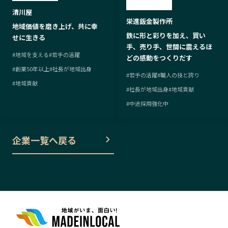
清川屋
栄進鈑金製作所
地域価値を磨き上げ、共に幸
鉄に形と彩りを加え、買い
せに生きる
手、売り手、世間に震えるほ
#
地域を支える
#
若手の活躍
どの感動をつくりだす
#
創業50年以上
#
社長が地域出身
#
若手の活躍
#
職人の技と誇り
#
地域貢献
#
社長が地域出身
#
地域貢献
#
中途採用強化中
企業一覧へ戻る