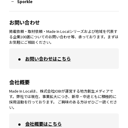
Sporkle
大分
エリア
徳島
エリア
兵庫
エリア
愛知
エリア
山梨
エリア
お問い合わせ
掲載依頼・取材依頼・Made In Localシリーズおよび地域を代表す
宮崎
エリア
香川
エリア
奈良
エリア
三重
エリア
る企業100選についてのお問い合わせ等、承っております。まずは
お気軽にご相談ください。
お問い合わせはこちら
鹿児島
エリア
愛媛
エリア
和歌山
エリア
会社概要
沖縄
エリア
高知
エリア
Made In Localは、株式会社IOBIが運営する地方創生メディアで
す。弊社では現在、事業拡大につき、新卒・中途ともに積極的に
採用活動を行っております。 ご興味のある方はぜひご一読くださ
い。
会社概要はこちら