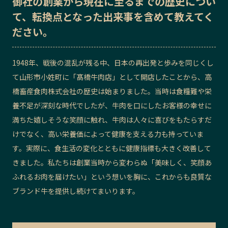
御社の
創業から現在に至るまでの歴史
につい
て、転換点となった出来事を含めて教えてく
記事ライター
アンバサダー
ださい。
お問い合わせ
会社概要
1948年、戦後の混乱が残る中、日本の再出発と歩みを同じくし
て山形市小姓町に「髙橋牛肉店」として開店したことから、高
橋畜産食肉株式会社の歴史は始まりました。当時は食糧難や栄
養不足が深刻な時代でしたが、牛肉を口にしたお客様の幸せに
満ちた嬉しそうな笑顔に触れ、牛肉は人々に喜びをもたらすだ
けでなく、高い栄養価によって健康を支える力も持っていま
す。実際に、食生活の変化とともに健康指標も大きく改善して
きました。私たちは創業当時から変わらぬ「美味しく、笑顔あ
ふれるお肉を届けたい」という想いを胸に、これからも良質な
ブランド牛を提供し続けてまいります。