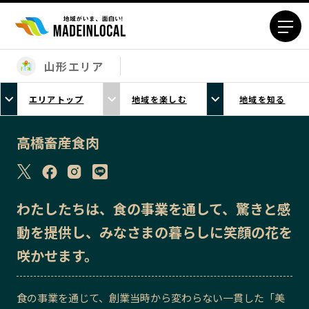
山形エリア
エリアから探す
エリアトップ
地域を楽しむ
地域を知る
北海道エリア
青森エリア
岩手エリア
宮城エリア
高橋畜産食肉
秋田エリア
山形エリア
福島エリア
茨城エリア
栃木エリア
群馬エリア
わたしたちは、食の事業を通して、驚きと感
埼玉エリア
千葉エリア
動を提供し、みなさまの暮らしに笑顔の花を
東京23区エリア
多摩エリア
咲かせます。
神奈川エリア
新潟エリア
富山エリア
石川エリア
食の事業を通じて、創業当時から変わらない一貫した「美
福井エリア
山梨エリア