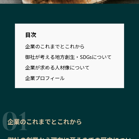
宮崎エリア
鹿児島エリア
沖縄エリア
目次
カテゴリから探す
企業のこれまでとこれから
特集コンテンツ
地域を代表する 企業100選
御社が考える地方創生・SDGsについて
プレスリリース
行政連携記事
企業が求める人材像について
MILCプロジェクト
選出企業特別対談
企業プロフィール
Localist
SDGsの先駆者
イベント
飲食店
地域豆知識
ニッポンの百選大全集
Sporkle
企業のこれまでとこれから
「人」から探す