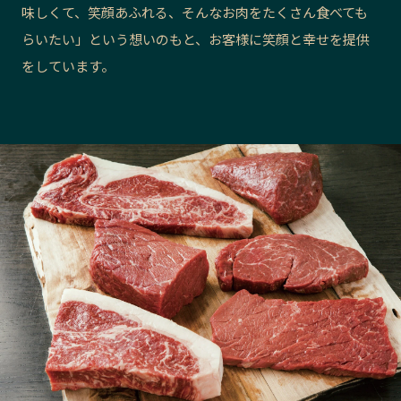
味しくて、笑顔あふれる、そんなお肉をたくさん食べても
長野エリア
岐阜エリア
らいたい」という想いのもと、お客様に笑顔と幸せを提供
静岡エリア
愛知エリア
をしています。
三重エリア
滋賀エリア
京都エリア
大阪市エリア
北摂エリア
堺・泉州エリア
河内エリア
兵庫エリア
奈良エリア
和歌山エリア
鳥取エリア
島根エリア
岡山エリア
広島エリア
山口エリア
徳島エリア
香川エリア
愛媛エリア
高知エリア
福岡エリア
佐賀エリア
長崎エリア
熊本エリア
大分エリア