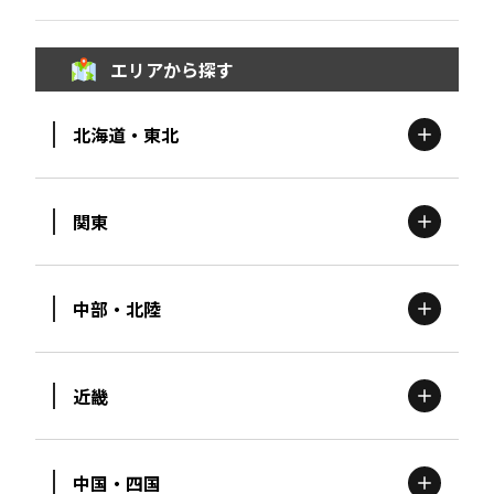
エリアから探す
北海道・東北
関東
北海道
エリア
中部・北陸
茨城
エリア
青森
エリア
近畿
新潟
エリア
栃木
エリア
岩手
エリア
中国・四国