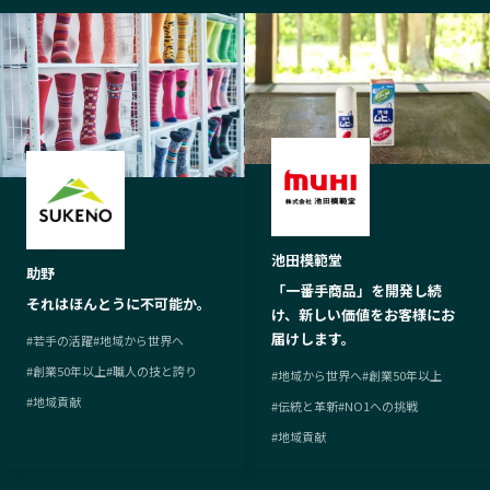
池田模範堂
助野
「一番手商品」を開発し続
それはほんとうに不可能か。
け、新しい価値をお客様にお
届けします。
#
若手の活躍
#
地域から世界へ
#
創業50年以上
#
職人の技と誇り
#
地域から世界へ
#
創業50年以上
#
地域貢献
#
伝統と革新
#
NO1への挑戦
#
地域貢献