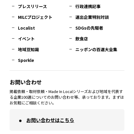
岡山
エリア
北摂
エリア
長野
エリア
東京23区
エリア
福島
エリア
プレスリリース
行政連携記事
MILCプロジェクト
選出企業特別対談
長崎
エリア
広島
エリア
堺・泉州
エリア
岐阜
エリア
多摩
エリア
Localist
SDGsの先駆者
イベント
飲食店
熊本
エリア
山口
エリア
河内
エリア
静岡
エリア
神奈川
エリア
地域豆知識
ニッポンの百選大全集
Sporkle
大分
エリア
徳島
エリア
兵庫
エリア
愛知
エリア
山梨
エリア
お問い合わせ
掲載依頼・取材依頼・Made In Localシリーズおよび地域を代表す
宮崎
エリア
香川
エリア
奈良
エリア
三重
エリア
る企業100選についてのお問い合わせ等、承っております。まずは
お気軽にご相談ください。
お問い合わせはこちら
鹿児島
エリア
愛媛
エリア
和歌山
エリア