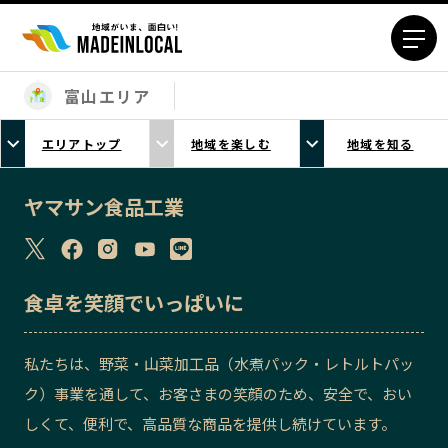
富山エリア
エリアから探す
エリアトップ
地域を楽しむ
地域を知る
北海道エリア
青森エリア
岩手エリア
宮城エリア
ヤマサン食品工業
秋田エリア
山形エリア
福島エリア
茨城エリア
栃木エリア
群馬エリア
食卓を笑顔でいっぱいに
埼玉エリア
千葉エリア
東京23区エリア
多摩エリア
私たちは、野菜・山菜加工品（水煮パック・レトルトパッ
神奈川エリア
新潟エリア
ク）事業を通して、お客さまの笑顔のため、安全で、おい
富山エリア
石川エリア
しくて、便利で、高品質な商品を提供し続けています。
福井エリア
山梨エリア