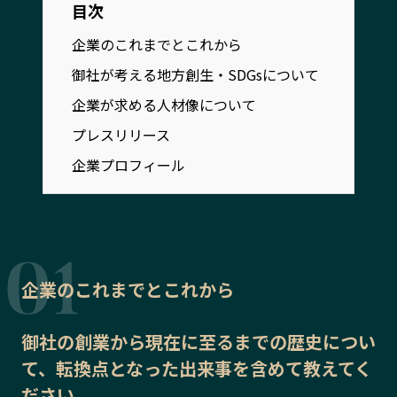
目次
宮崎エリア
鹿児島エリア
沖縄エリア
企業のこれまでとこれから
御社が考える地方創生・SDGsについて
企業が求める人材像について
カテゴリから探す
プレスリリース
特集コンテンツ
地域を代表する 企業100選
企業プロフィール
プレスリリース
行政連携記事
MILCプロジェクト
選出企業特別対談
Localist
SDGsの先駆者
イベント
飲食店
企業のこれまでとこれから
地域豆知識
ニッポンの百選大全集
Sporkle
御社の
創業から現在に至るまでの歴史
につい
て、転換点となった出来事を含めて教えてく
「人」から探す
ださい。