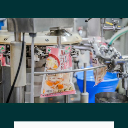
長野エリア
岐阜エリア
静岡エリア
愛知エリア
三重エリア
滋賀エリア
京都エリア
大阪市エリア
北摂エリア
堺・泉州エリア
河内エリア
兵庫エリア
奈良エリア
和歌山エリア
鳥取エリア
島根エリア
岡山エリア
広島エリア
山口エリア
徳島エリア
香川エリア
愛媛エリア
高知エリア
福岡エリア
佐賀エリア
長崎エリア
熊本エリア
大分エリア