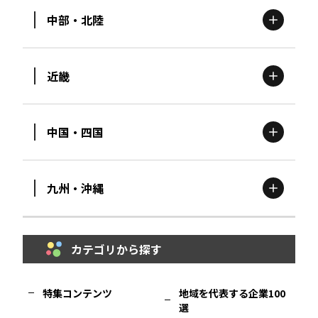
中部・北陸
茨城
エリア
青森
エリア
近畿
新潟
エリア
栃木
エリア
岩手
エリア
中国・四国
滋賀
エリア
富山
エリア
群馬
エリア
宮城
エリア
九州・沖縄
鳥取
エリア
京都
エリア
石川
エリア
埼玉
エリア
秋田
エリア
カテゴリから探す
福岡
エリア
島根
エリア
大阪市
エリア
福井
エリア
千葉
エリア
山形
エリア
特集コンテンツ
地域を代表する企業100
選
佐賀
エリア