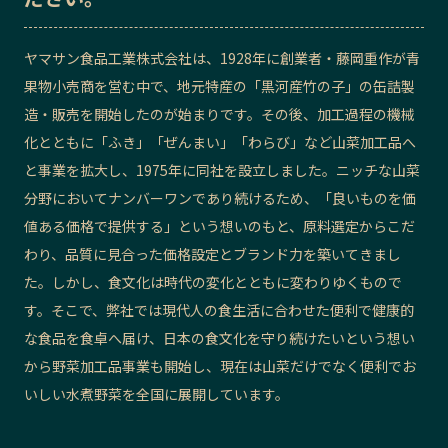
記事ライター
アンバサダー
ヤマサン食品工業株式会社は、1928年に創業者・藤岡重作が青
果物小売商を営む中で、地元特産の「黒河産竹の子」の缶詰製
お問い合わせ
会社概要
造・販売を開始したのが始まりです。その後、加工過程の機械
化とともに「ふき」「ぜんまい」「わらび」など山菜加工品へ
と事業を拡大し、1975年に同社を設立しました。ニッチな山菜
分野においてナンバーワンであり続けるため、「良いものを価
値ある価格で提供する」という想いのもと、原料選定からこだ
わり、品質に見合った価格設定とブランド力を築いてきまし
た。しかし、食文化は時代の変化とともに変わりゆくもので
す。そこで、弊社では現代人の食生活に合わせた便利で健康的
な食品を食卓へ届け、日本の食文化を守り続けたいという想い
から野菜加工品事業も開始し、現在は山菜だけでなく便利でお
いしい水煮野菜を全国に展開しています。