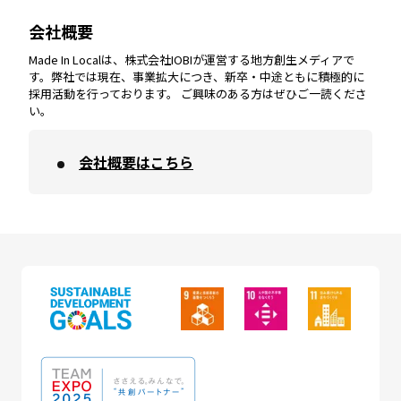
会社概要
沖縄
エリア
高知
エリア
Made In Localは、株式会社IOBIが運営する地方創生メディアで
す。弊社では現在、事業拡大につき、新卒・中途ともに積極的に
採用活動を行っております。 ご興味のある方はぜひご一読くださ
い。
会社概要はこちら