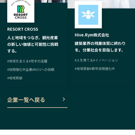
RESORT CROSS
Hive.Rym株式会社
人と地域をつなぎ、観光産業
建築業界の残業体質に終わり
の新しい価値と可能性に挑戦
を。分業社会を目指します。
する。
#
人を育てる
#
イノベーション
#
地域を支える
#
若手の活躍
#
地域貢献
#
新卒採用強化中
#
採用強化中企業
#
NO1への挑戦
#
地域貢献
企業一覧へ戻る