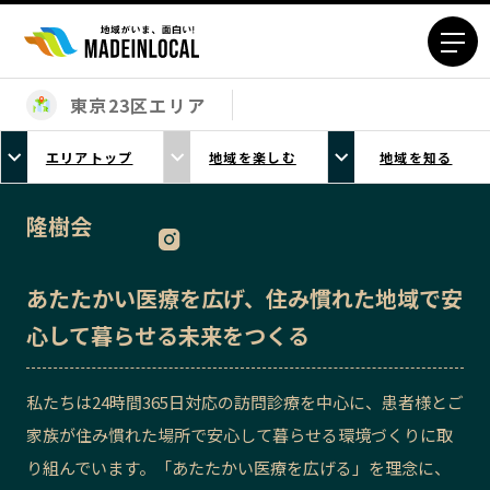
東京23区エリア
エリアから探す
エリアトップ
地域を楽しむ
地域を知る
北海道エリア
青森エリア
岩手エリア
宮城エリア
隆樹会
秋田エリア
山形エリア
福島エリア
茨城エリア
あたたかい医療を広げ、住み慣れた地域で安
栃木エリア
群馬エリア
心して暮らせる未来をつくる
埼玉エリア
千葉エリア
東京23区エリア
多摩エリア
私たちは24時間365日対応の訪問診療を中心に、患者様とご
神奈川エリア
新潟エリア
家族が住み慣れた場所で安心して暮らせる環境づくりに取
富山エリア
石川エリア
り組んでいます。「あたたかい医療を広げる」を理念に、
福井エリア
山梨エリア