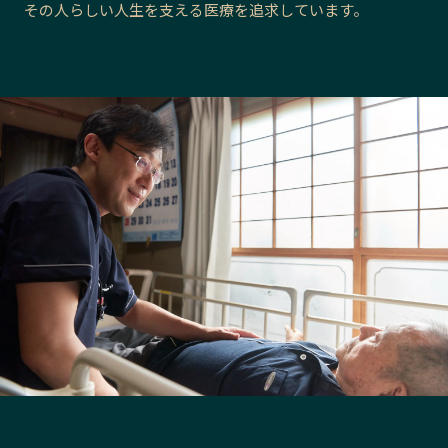
その人らしい人生を支える医療を追求しています。
長野エリア
岐阜エリア
静岡エリア
愛知エリア
三重エリア
滋賀エリア
京都エリア
大阪市エリア
北摂エリア
堺・泉州エリア
河内エリア
兵庫エリア
奈良エリア
和歌山エリア
鳥取エリア
島根エリア
岡山エリア
広島エリア
山口エリア
徳島エリア
香川エリア
愛媛エリア
高知エリア
福岡エリア
佐賀エリア
長崎エリア
熊本エリア
大分エリア