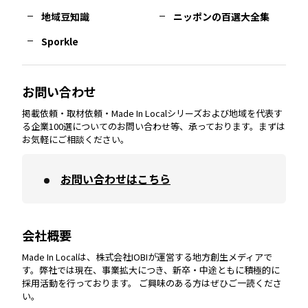
熊本
エリア
山口
エリア
河内
エリア
静岡
エリア
神奈川
エリア
地域豆知識
ニッポンの百選大全集
Sporkle
大分
エリア
徳島
エリア
兵庫
エリア
愛知
エリア
山梨
エリア
お問い合わせ
掲載依頼・取材依頼・Made In Localシリーズおよび地域を代表す
宮崎
エリア
香川
エリア
奈良
エリア
三重
エリア
る企業100選についてのお問い合わせ等、承っております。まずは
お気軽にご相談ください。
お問い合わせはこちら
鹿児島
エリア
愛媛
エリア
和歌山
エリア
会社概要
沖縄
エリア
高知
エリア
Made In Localは、株式会社IOBIが運営する地方創生メディアで
す。弊社では現在、事業拡大につき、新卒・中途ともに積極的に
採用活動を行っております。 ご興味のある方はぜひご一読くださ
い。