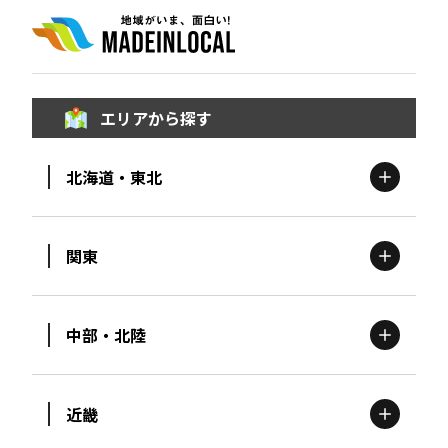
エリアから探す
北海道・東北
関東
北海道
エリア
中部・北陸
茨城
エリア
青森
エリア
近畿
新潟
エリア
栃木
エリア
岩手
エリア