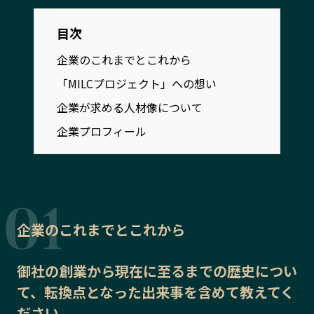
宮崎エリア
鹿児島エリア
沖縄エリア
目次
企業のこれまでとこれから
「MILCプロジェクト」への想い
カテゴリから探す
企業が求める人材像について
特集コンテンツ
地域を代表する 企業100選
企業プロフィール
プレスリリース
行政連携記事
MILCプロジェクト
選出企業特別対談
Localist
SDGsの先駆者
イベント
飲食店
地域豆知識
ニッポンの百選大全集
企業のこれまでとこれから
Sporkle
御社の
創業から現在に至るまでの歴史
につい
て、転換点となった出来事を含めて教えてく
「人」から探す
ださい。