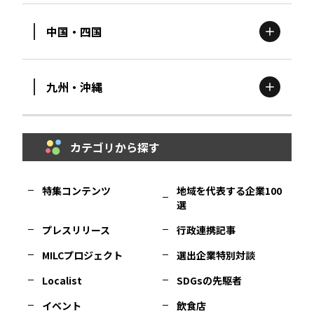
中国・四国
滋賀
エリア
富山
エリア
群馬
エリア
宮城
エリア
九州・沖縄
鳥取
エリア
京都
エリア
石川
エリア
埼玉
エリア
秋田
エリア
カテゴリから探す
福岡
エリア
島根
エリア
大阪市
エリア
福井
エリア
千葉
エリア
山形
エリア
特集コンテンツ
地域を代表する企業100
選
佐賀
エリア
岡山
エリア
北摂
エリア
長野
エリア
東京23区
エリア
福島
エリア
プレスリリース
行政連携記事
MILCプロジェクト
選出企業特別対談
長崎
エリア
広島
エリア
堺・泉州
エリア
岐阜
エリア
多摩
エリア
Localist
SDGsの先駆者
イベント
飲食店