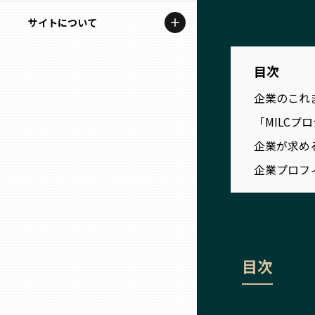
地域を代表する企業100選
記事ライター
サイトについて
岩手
プレスリリース
アンバサダー
私たちの理念
宮城
行政連携記事
目次
お問い合わせ
企業のこれ
MILCプロジェクト
秋田
「MILCプ
運営会社情報
選出企業特別対談
企業が求め
山形
Localist
企業プロフ
SDGsの先駆者
福島
イベント
茨城
飲食店
目次
栃木
地域豆知識