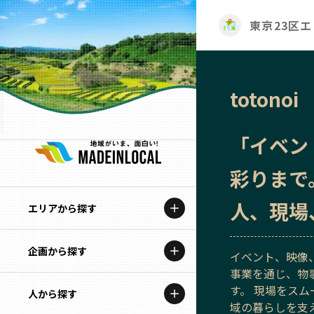
東京23区
totonoi
「イベン
彩りまで
人、現場
エリアから探す
企画から探す
北海道
イベント、映像
事業を通じ、物
特集コンテンツ
す。 現場をス
人から探す
青森
域の暮らしを支