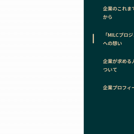
ニッポンの百選大全集
群馬
企業のこれま
から
Sporkle
埼玉
「MILCプロ
千葉
への想い
東京23区
企業が求める
ついて
多摩地域
企業プロフィ
神奈川
新潟
富山