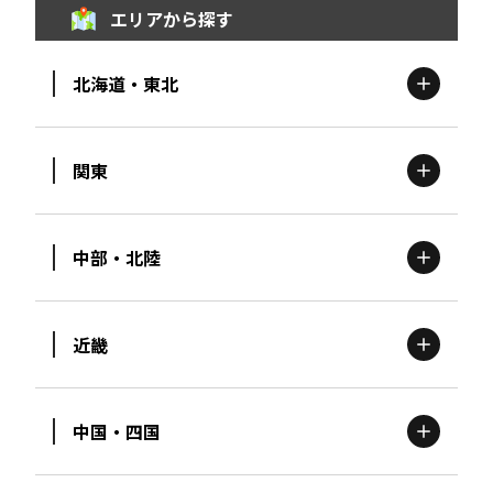
エリアから探す
北海道・東北
関東
北海道
エリア
中部・北陸
茨城
エリア
青森
エリア
近畿
新潟
エリア
栃木
エリア
岩手
エリア
中国・四国
滋賀
エリア
富山
エリア
群馬
エリア
宮城
エリア