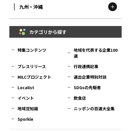
九州・沖縄
鳥取
エリア
京都
エリア
石川
エリア
埼玉
エリア
秋田
エリア
カテゴリから探す
福岡
エリア
島根
エリア
大阪市
エリア
福井
エリア
千葉
エリア
山形
エリア
特集コンテンツ
地域を代表する企業100
選
佐賀
エリア
岡山
エリア
北摂
エリア
長野
エリア
東京23区
エリア
福島
エリア
プレスリリース
行政連携記事
MILCプロジェクト
選出企業特別対談
長崎
エリア
広島
エリア
堺・泉州
エリア
岐阜
エリア
多摩
エリア
Localist
SDGsの先駆者
イベント
飲食店
熊本
エリア
山口
エリア
河内
エリア
静岡
エリア
神奈川
エリア
地域豆知識
ニッポンの百選大全集
Sporkle
大分
エリア
徳島
エリア
兵庫
エリア