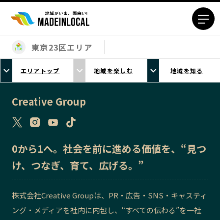
東京23区エリア
エリアから探す
エリアトップ
地域を楽しむ
地域を知る
北海道エリア
青森エリア
岩手エリア
宮城エリア
Creative Group
秋田エリア
山形エリア
福島エリア
茨城エリア
栃木エリア
群馬エリア
0から1へ。社会を前に進める価値を、“見つ
埼玉エリア
千葉エリア
け、つなぎ、育て、広げる。”
東京23区エリア
多摩エリア
神奈川エリア
新潟エリア
株式会社Creative Groupは、PR・広告・SNS・キャスティ
富山エリア
石川エリア
ング・メディアを社内に内包し、“すべての伝わる”を一社
福井エリア
山梨エリア