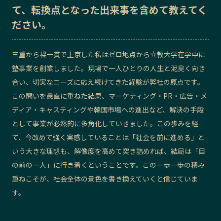
て、転換点となった出来事を含めて教えてく
記事ライター
アンバサダー
ださい。
お問い合わせ
会社概要
三重から裸一貫で上京した私はゼロ地点から立教大学在学中に
塾事業を創業しました。現場で一人ひとりの人生と泥臭く向き
合い、切実なニーズに応え続けてきた経験が弊社の原点です。
この問いを愚直に重ねた結果、マーケティング・PR・広告・メ
ディア・キャスティングや韓国市場への進出など、解決の手段
として事業が必然的に多角化していきました。この歩みを経
て、今改めて強く実感していることは「社会を前に進める」と
いう大きな理想も、解像度を高めて突き詰めれば、結局は「目
の前の一人」に行き着くということです。この一歩一歩の積み
重ねこそが、社会全体の景色を書き換えていくと信じていま
す。