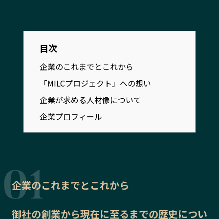
宮崎エリア
鹿児島エリア
沖縄エリア
目次
カテゴリから探す
企業のこれまでとこれから
「MILCプロジェクト」への想い
特集コンテンツ
地域を代表する 企業100選
プレスリリース
行政連携記事
企業が求める人材像について
MILCプロジェクト
選出企業特別対談
企業プロフィール
Localist
SDGsの先駆者
イベント
飲食店
地域豆知識
ニッポンの百選大全集
Sporkle
企業のこれまでとこれから
御社の
創業から現在に至るまでの歴史
につい
「人」から探す