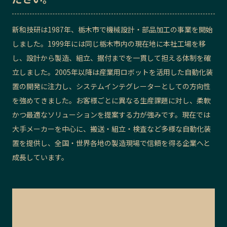
記事ライター
アンバサダー
新和技研は1987年、栃木市で機械設計・部品加工の事業を開始
しました。1999年には同じ栃木市内の現在地に本社工場を移
お問い合わせ
会社概要
し、設計から製造、組立、据付までを一貫して担える体制を確
立しました。
2005年以降は産業用ロボットを活用した自動化装
置の開発に注力し、システムインテグレーターとしての方向性
を強めてきました。お客様ごとに異なる生産課題に対し、柔軟
かつ最適なソリューションを提案する力が強みです。現在では
大手メーカーを中心に、搬送・組立・検査など多様な自動化装
置を提供し、全国・世界各地の製造現場で信頼を得る企業へと
成長しています。