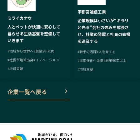
宇都宮通信工業
ミライカナウ
企業規模は小さいが“キラリ
人とペットが快適に安心して
と光る”会社の強みを成長さ
暮らせる生活基盤を整備して
せ、社業の発展と社員の幸福
いきます
を追及する
#
地域から世界へ
#
創業5年以内
#
若手の活躍
#
人を育てる
#
社長が地域出身
#
イノベーション
#
採用強化中企業
#
創業50年以上
#
地域貢献
#
地域貢献
企業一覧へ戻る