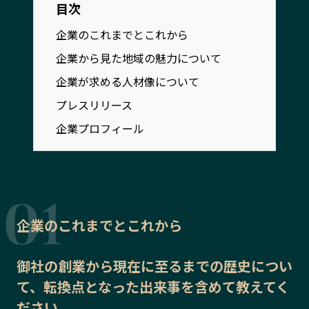
目次
宮崎エリア
鹿児島エリア
沖縄エリア
企業のこれまでとこれから
企業から見た地域の魅力について
企業が求める人材像について
カテゴリから探す
プレスリリース
特集コンテンツ
地域を代表する 企業100選
企業プロフィール
プレスリリース
行政連携記事
MILCプロジェクト
選出企業特別対談
Localist
SDGsの先駆者
イベント
飲食店
企業のこれまでとこれから
地域豆知識
ニッポンの百選大全集
Sporkle
御社の
創業から現在に至るまでの歴史
につい
て、転換点となった出来事を含めて教えてく
「人」から探す
ださい。