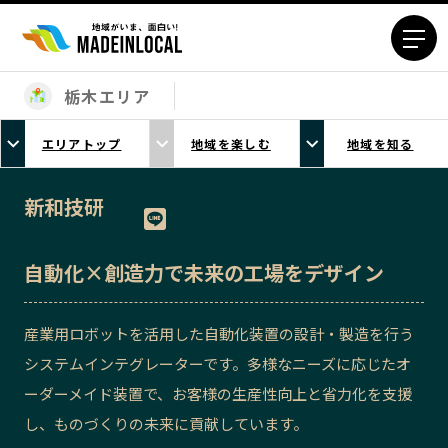
栃木エリア
エリアから探す
エリアトップ
地域を楽しむ
地域を知る
北海道エリア
青森エリア
岩手エリア
宮城エリア
新和技研
秋田エリア
山形エリア
福島エリア
茨城エリア
自動化×創造力で未来の工場をデザイン
栃木エリア
群馬エリア
埼玉エリア
千葉エリア
産業用ロボットを活用した自動化装置の設計・製造を行う
東京23区エリア
多摩エリア
システムインテグレーターです。多様なニーズに応じたオ
神奈川エリア
新潟エリア
ーダーメイド装置で、お客様の生産性向上と省力化を支援
富山エリア
石川エリア
し、ものづくりの未来に貢献しています。
福井エリア
山梨エリア