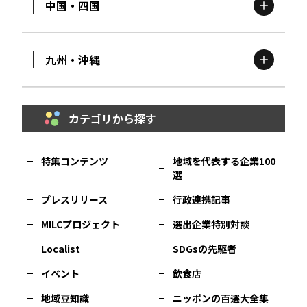
中国・四国
滋賀
エリア
富山
エリア
群馬
エリア
宮城
エリア
九州・沖縄
鳥取
エリア
京都
エリア
石川
エリア
埼玉
エリア
秋田
エリア
カテゴリから探す
福岡
エリア
島根
エリア
大阪市
エリア
福井
エリア
千葉
エリア
山形
エリア
特集コンテンツ
地域を代表する企業100
選
佐賀
エリア
岡山
エリア
北摂
エリア
長野
エリア
東京23区
エリア
福島
エリア
プレスリリース
行政連携記事
MILCプロジェクト
選出企業特別対談
長崎
エリア
広島
エリア
堺・泉州
エリア
岐阜
エリア
多摩
エリア
Localist
SDGsの先駆者
イベント
飲食店
熊本
エリア
山口
エリア
河内
エリア
静岡
エリア
神奈川
エリア
地域豆知識
ニッポンの百選大全集