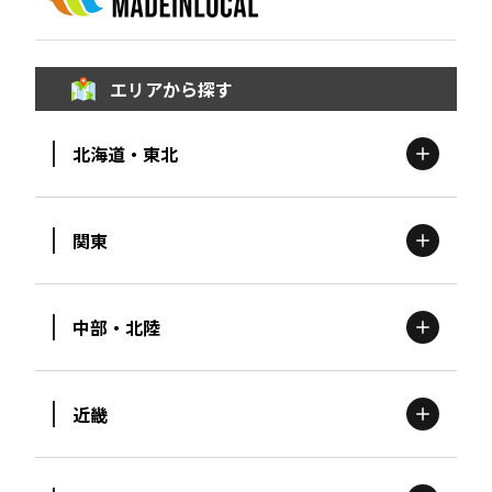
エリアから探す
北海道・東北
関東
北海道
エリア
中部・北陸
茨城
エリア
青森
エリア
近畿
新潟
エリア
栃木
エリア
岩手
エリア