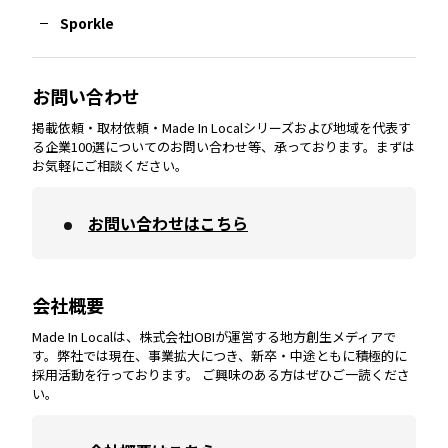
Sporkle
大分
エリア
徳島
エリア
兵庫
エリア
愛知
エリア
山梨
エリア
お問い合わせ
掲載依頼・取材依頼・Made In Localシリーズおよび地域を代表す
宮崎
エリア
香川
エリア
奈良
エリア
三重
エリア
る企業100選についてのお問い合わせ等、承っております。まずは
お気軽にご相談ください。
お問い合わせはこちら
鹿児島
エリア
愛媛
エリア
和歌山
エリア
会社概要
沖縄
エリア
高知
エリア
Made In Localは、株式会社IOBIが運営する地方創生メディアで
す。弊社では現在、事業拡大につき、新卒・中途ともに積極的に
採用活動を行っております。 ご興味のある方はぜひご一読くださ
い。