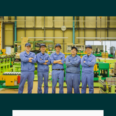
長野エリア
岐阜エリア
静岡エリア
愛知エリア
三重エリア
滋賀エリア
京都エリア
大阪市エリア
北摂エリア
堺・泉州エリア
河内エリア
兵庫エリア
奈良エリア
和歌山エリア
鳥取エリア
島根エリア
岡山エリア
広島エリア
山口エリア
徳島エリア
香川エリア
愛媛エリア
高知エリア
福岡エリア
佐賀エリア
長崎エリア
熊本エリア
大分エリア