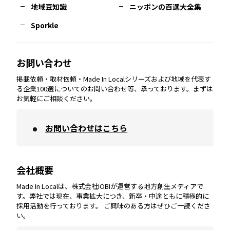
熊本
エリア
山口
エリア
河内
エリア
静岡
エリア
神奈川
エリア
地域豆知識
ニッポンの百選大全集
Sporkle
大分
エリア
徳島
エリア
兵庫
エリア
愛知
エリア
山梨
エリア
お問い合わせ
掲載依頼・取材依頼・Made In Localシリーズおよび地域を代表す
宮崎
エリア
香川
エリア
奈良
エリア
三重
エリア
る企業100選についてのお問い合わせ等、承っております。まずは
お気軽にご相談ください。
お問い合わせはこちら
鹿児島
エリア
愛媛
エリア
和歌山
エリア
会社概要
沖縄
エリア
高知
エリア
Made In Localは、株式会社IOBIが運営する地方創生メディアで
す。弊社では現在、事業拡大につき、新卒・中途ともに積極的に
採用活動を行っております。 ご興味のある方はぜひご一読くださ
い。