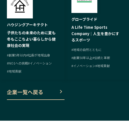
グローブライド
ハウジングアーキテクト
A Life Time Sports
子供たちの未来のために夏も
Company｜人生を豊かにす
冬もここちよい暮らしから健
るスポーツ
康社会の実現
#
地域の自然とともに
#
創業5年以内
#
社長が地域出身
#
創業50年以上
#
伝統と革新
#
NO1への挑戦
#
イノベーション
#
イノベーション
#
地域貢献
#
地域貢献
企業一覧へ戻る