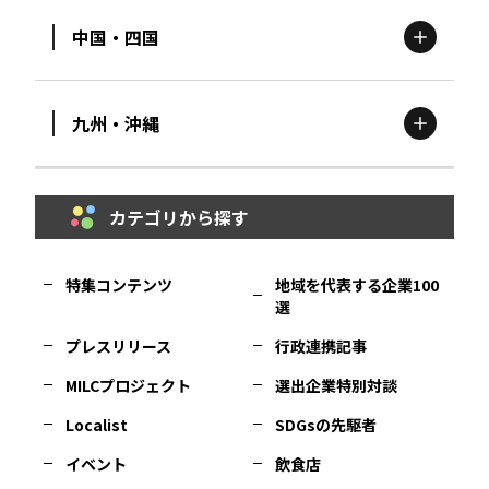
中国・四国
滋賀
エリア
富山
エリア
群馬
エリア
宮城
エリア
九州・沖縄
鳥取
エリア
京都
エリア
石川
エリア
埼玉
エリア
秋田
エリア
カテゴリから探す
福岡
エリア
島根
エリア
大阪市
エリア
福井
エリア
千葉
エリア
山形
エリア
特集コンテンツ
地域を代表する企業100
選
佐賀
エリア
岡山
エリア
北摂
エリア
長野
エリア
東京23区
エリア
福島
エリア
プレスリリース
行政連携記事
MILCプロジェクト
選出企業特別対談
長崎
エリア
広島
エリア
堺・泉州
エリア
岐阜
エリア
多摩
エリア
Localist
SDGsの先駆者
イベント
飲食店