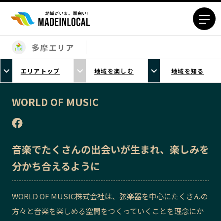
多摩エリア
エリアから探す
エリアトップ
地域を楽しむ
地域を知る
北海道エリア
青森エリア
岩手エリア
宮城エリア
WORLD OF MUSIC
秋田エリア
山形エリア
福島エリア
茨城エリア
栃木エリア
群馬エリア
音楽でたくさんの出会いが生まれ、楽しみを
埼玉エリア
千葉エリア
分かち合えるように
東京23区エリア
多摩エリア
神奈川エリア
新潟エリア
WORLD OF MUSIC株式会社は、弦楽器を中心にたくさんの
富山エリア
石川エリア
方々と音楽を楽しめる空間をつくっていくことを理念にか
福井エリア
山梨エリア