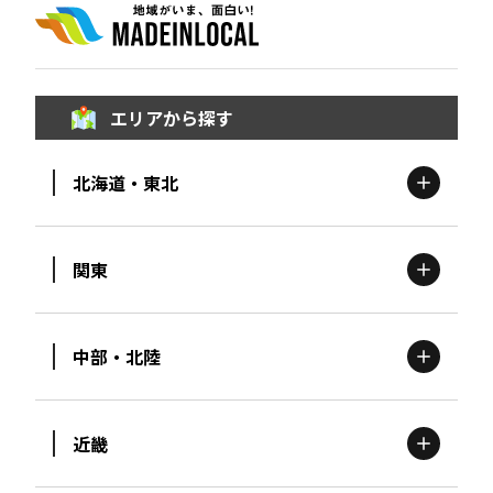
エリアから探す
北海道・東北
関東
北海道
エリア
中部・北陸
茨城
エリア
青森
エリア
近畿
新潟
エリア
栃木
エリア
岩手
エリア