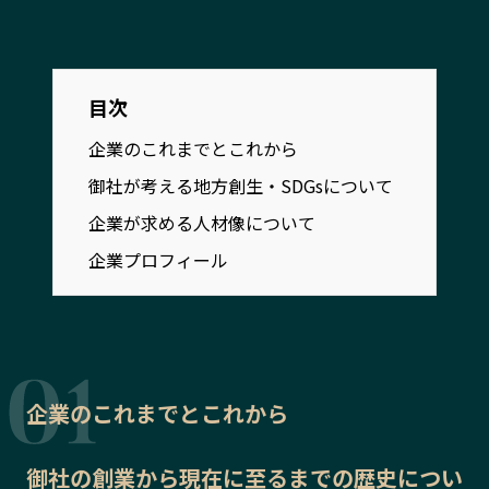
宮崎エリア
鹿児島エリア
沖縄エリア
目次
カテゴリから探す
企業のこれまでとこれから
御社が考える地方創生・SDGsについて
特集コンテンツ
地域を代表する 企業100選
プレスリリース
行政連携記事
企業が求める人材像について
MILCプロジェクト
選出企業特別対談
企業プロフィール
Localist
SDGsの先駆者
イベント
飲食店
地域豆知識
ニッポンの百選大全集
Sporkle
企業のこれまでとこれから
御社の
創業から現在に至るまでの歴史
につい
「人」から探す