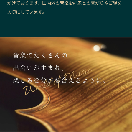
かげております。国内外の音楽愛好家との繋がりやご縁を
長野エリア
岐阜エリア
大切にしています。
静岡エリア
愛知エリア
三重エリア
滋賀エリア
京都エリア
大阪市エリア
北摂エリア
堺・泉州エリア
河内エリア
兵庫エリア
奈良エリア
和歌山エリア
鳥取エリア
島根エリア
岡山エリア
広島エリア
山口エリア
徳島エリア
香川エリア
愛媛エリア
高知エリア
福岡エリア
佐賀エリア
長崎エリア
熊本エリア
大分エリア