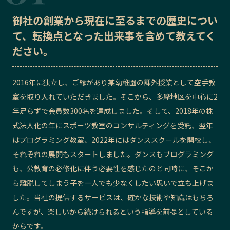
記事ライター
アンバサダー
御社の
創業から現在に至るまでの歴史
につい
て、転換点となった出来事を含めて教えてく
お問い合わせ
会社概要
ださい。
2016年に独立し、ご縁があり某幼稚園の課外授業として空手教
室を取り入れていただきました。そこから、多摩地区を中心に2
年足らずで会員数300名を達成しました。そして、2018年の株
式法人化の年にスポーツ教室のコンサルティングを受託、翌年
はプログラミング教室、2022年にはダンススクールを開校し、
それぞれの展開もスタートしました。ダンスもプログラミング
も、公教育の必修化に伴う必要性を感じたのと同時に、そこか
ら離脱してしまう子を一人でも少なくしたい思いで立ち上げま
した。当社の提供するサービスは、確かな技術や知識はもちろ
んですが、楽しいから続けられるという指導を前提としている
からです。