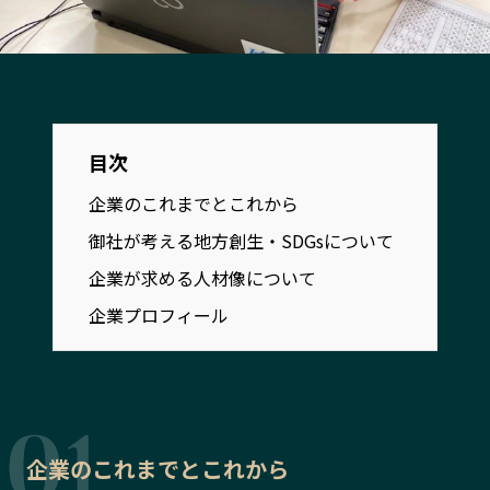
宮崎エリア
鹿児島エリア
沖縄エリア
カテゴリから探す
目次
特集コンテンツ
地域を代表する 企業100選
企業のこれまでとこれから
プレスリリース
行政連携記事
御社が考える地方創生・SDGsについて
MILCプロジェクト
選出企業特別対談
企業が求める人材像について
Localist
SDGsの先駆者
企業プロフィール
イベント
飲食店
地域豆知識
ニッポンの百選大全集
Sporkle
企業のこれまでとこれから
「人」から探す