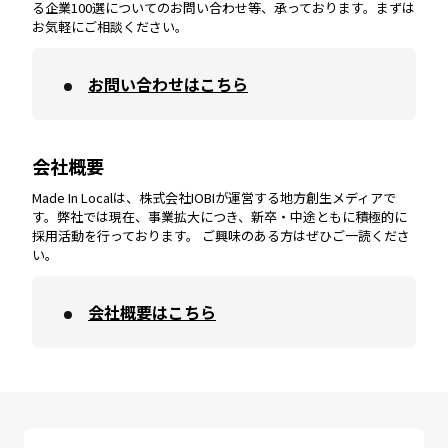
宮崎
エリア
香川
エリア
奈良
エリア
三重
エリア
る企業100選についてのお問い合わせ等、承っております。まずは
お気軽にご相談ください。
お問い合わせはこちら
鹿児島
エリア
愛媛
エリア
和歌山
エリア
会社概要
沖縄
エリア
高知
エリア
Made In Localは、株式会社IOBIが運営する地方創生メディアで
す。弊社では現在、事業拡大につき、新卒・中途ともに積極的に
採用活動を行っております。 ご興味のある方はぜひご一読くださ
い。
会社概要はこちら