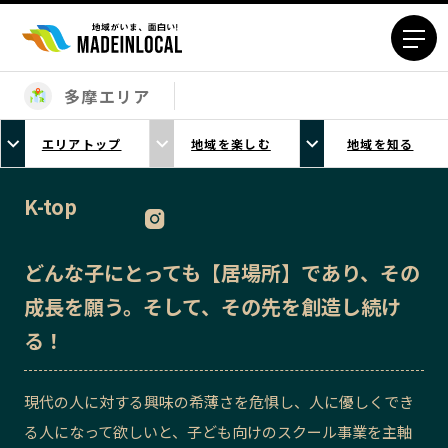
多摩エリア
エリアから探す
エリアトップ
地域を楽しむ
地域を知る
北海道エリア
青森エリア
岩手エリア
宮城エリア
K-top
秋田エリア
山形エリア
福島エリア
茨城エリア
どんな子にとっても【居場所】であり、その
栃木エリア
群馬エリア
成長を願う。そして、その先を創造し続け
埼玉エリア
千葉エリア
る！
東京23区エリア
多摩エリア
神奈川エリア
新潟エリア
現代の人に対する興味の希薄さを危惧し、人に優しくでき
富山エリア
石川エリア
る人になって欲しいと、子ども向けのスクール事業を主軸
福井エリア
山梨エリア