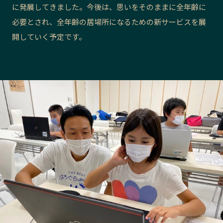
に発展してきました。今後は、思いをそのままに全年齢に
長野エリア
岐阜エリア
必要とされ、全年齢の居場所になるための新サービスを展
静岡エリア
愛知エリア
開していく予定です。
三重エリア
滋賀エリア
京都エリア
大阪市エリア
北摂エリア
堺・泉州エリア
河内エリア
兵庫エリア
奈良エリア
和歌山エリア
鳥取エリア
島根エリア
岡山エリア
広島エリア
山口エリア
徳島エリア
香川エリア
愛媛エリア
高知エリア
福岡エリア
佐賀エリア
長崎エリア
熊本エリア
大分エリア