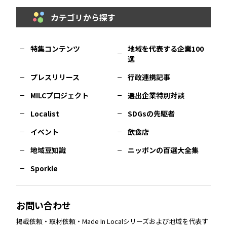
カテゴリから探す
福岡
エリア
島根
エリア
大阪市
エリア
福井
エリア
千葉
エリア
山形
エリア
特集コンテンツ
地域を代表する企業100
選
佐賀
エリア
岡山
エリア
北摂
エリア
長野
エリア
東京23区
エリア
福島
エリア
プレスリリース
行政連携記事
MILCプロジェクト
選出企業特別対談
長崎
エリア
広島
エリア
堺・泉州
エリア
岐阜
エリア
多摩
エリア
Localist
SDGsの先駆者
イベント
飲食店
熊本
エリア
山口
エリア
河内
エリア
静岡
エリア
神奈川
エリア
地域豆知識
ニッポンの百選大全集
Sporkle
大分
エリア
徳島
エリア
兵庫
エリア
愛知
エリア
山梨
エリア
お問い合わせ
掲載依頼・取材依頼・Made In Localシリーズおよび地域を代表す