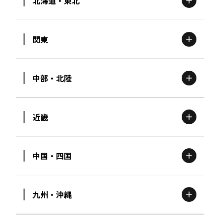
北海道・東北
関東
北海道
エリア
中部・北陸
茨城
エリア
青森
エリア
近畿
新潟
エリア
栃木
エリア
岩手
エリア
中国・四国
滋賀
エリア
富山
エリア
群馬
エリア
宮城
エリア
九州・沖縄
鳥取
エリア
京都
エリア
石川
エリア
埼玉
エリア
秋田
エリア