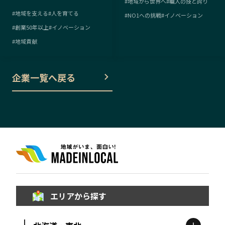
#
地域から世界へ
#
職人の技と誇り
#
地域を支える
#
人を育てる
#
NO1への挑戦
#
イノベーション
#
創業50年以上
#
イノベーション
#
地域貢献
企業一覧へ戻る
エリアから探す