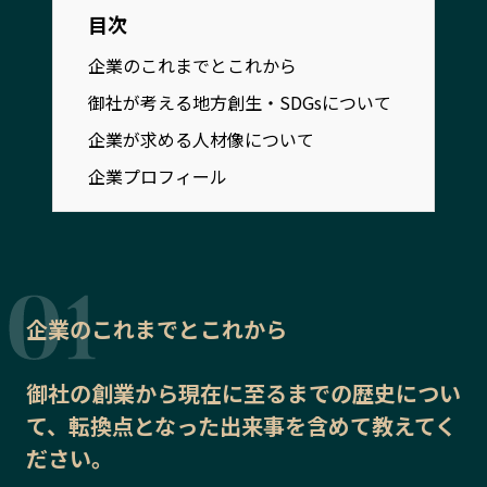
宮崎エリア
鹿児島エリア
目次
沖縄エリア
企業のこれまでとこれから
御社が考える地方創生・SDGsについて
カテゴリから探す
企業が求める人材像について
企業プロフィール
特集コンテンツ
地域を代表する 企業100選
プレスリリース
行政連携記事
MILCプロジェクト
選出企業特別対談
Localist
SDGsの先駆者
イベント
飲食店
企業のこれまでとこれから
地域豆知識
ニッポンの百選大全集
Sporkle
御社の
創業から現在に至るまでの歴史
につい
て、転換点となった出来事を含めて教えてく
ださい。
「人」から探す