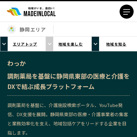
静岡エリア
エリアから探す
エリアトップ
地域を楽しむ
地域を知る
北海道エリア
青森エリア
岩手エリア
宮城エリア
わっか
秋田エリア
山形エリア
調剤薬局を基盤に静岡県東部の医療と介護を
福島エリア
茨城エリア
DXで結ぶ成長プラットフォーム
栃木エリア
群馬エリア
埼玉エリア
千葉エリア
調剤薬局を基盤に、介護施設検索ポータル、YouTube発
東京23区エリア
多摩エリア
信、DX支援を展開。静岡県東部の医療・介護事業者の集客
神奈川エリア
新潟エリア
と業務効率化を支え、地域包括ケアをリードする企業を目
富山エリア
石川エリア
指します。
福井エリア
山梨エリア