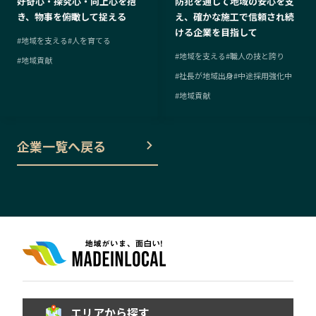
好奇心・探究心・向上心を抱
防犯を通じて地域の安心を支
き、物事を俯瞰して捉える
え、確かな施工で信頼され続
ける企業を目指して
#
地域を支える
#
人を育てる
#
地域を支える
#
職人の技と誇り
#
地域貢献
#
社長が地域出身
#
中途採用強化中
#
地域貢献
企業一覧へ戻る
エリアから探す