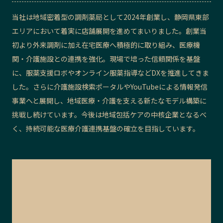
記事ライター
アンバサダー
当社は地域密着型の調剤薬局として2024年創業し、静岡県東部
エリアにおいて着実に店舗展開を進めてまいりました。創業当
初より外来調剤に加え在宅医療へ積極的に取り組み、医療機
お問い合わせ
会社概要
関・介護施設との連携を強化。現場で培った信頼関係を基盤
に、服薬支援ロボやオンライン服薬指導などDXを推進してきま
した。さらに介護施設検索ポータルやYouTubeによる情報発信
事業へと展開し、地域医療・介護を支える新たなモデル構築に
挑戦し続けています。今後は地域包括ケアの中核企業となるべ
く、持続可能な医療介護連携基盤の確立を目指しています。