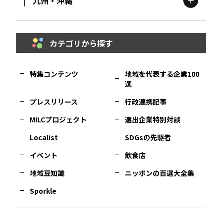
九州・沖縄
鳥取
エリア
京都
エリア
石川
エリア
埼玉
エリア
秋田
エリア
カテゴリから探す
福岡
エリア
島根
エリア
大阪市
エリア
福井
エリア
千葉
エリア
山形
エリア
特集コンテンツ
地域を代表する企業100
選
佐賀
エリア
岡山
エリア
北摂
エリア
長野
エリア
東京23区
エリア
福島
エリア
プレスリリース
行政連携記事
MILCプロジェクト
選出企業特別対談
長崎
エリア
広島
エリア
堺・泉州
エリア
岐阜
エリア
多摩
エリア
Localist
SDGsの先駆者
イベント
飲食店
熊本
エリア
山口
エリア
河内
エリア
静岡
エリア
神奈川
エリア
地域豆知識
ニッポンの百選大全集
Sporkle
大分
エリア
徳島
エリア
兵庫
エリア
愛知
エリア
山梨
エリア