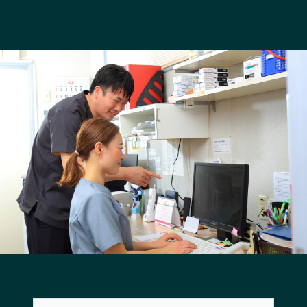
長野エリア
岐阜エリア
静岡エリア
愛知エリア
三重エリア
滋賀エリア
京都エリア
大阪市エリア
北摂エリア
堺・泉州エリア
河内エリア
兵庫エリア
奈良エリア
和歌山エリア
鳥取エリア
島根エリア
岡山エリア
広島エリア
山口エリア
徳島エリア
香川エリア
愛媛エリア
高知エリア
福岡エリア
佐賀エリア
長崎エリア
熊本エリア
大分エリア