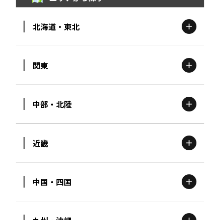
北海道・東北
関東
北海道
エリア
中部・北陸
茨城
エリア
青森
エリア
近畿
新潟
エリア
栃木
エリア
岩手
エリア
中国・四国
滋賀
エリア
富山
エリア
群馬
エリア
宮城
エリア