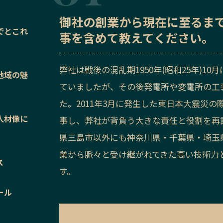
御社の
創業から現在に至るま
でとこれ
事を含めて教えてください。
弊社は戦後の混乱期1950年(昭和25年)
地域の魅
ていましたが、その後発電所や変電所の工
た。2011年3月に発生した東日本大震災
人材像に
事し、弊社が背負う大きな責任と役割を再
県三島市以外にも神奈川県・千葉県・埼玉
業から脈々と受け継がれてきた高い技術力
ス
す。
ール