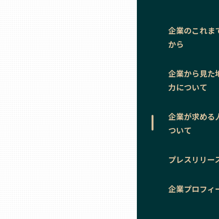
ニッポンの百選大全集
群馬
Sporkle
企業のこれま
埼玉
から
千葉
企業から見た
力について
東京23区
企業が求める
多摩地域
ついて
プレスリリー
神奈川
企業プロフィ
新潟
富山