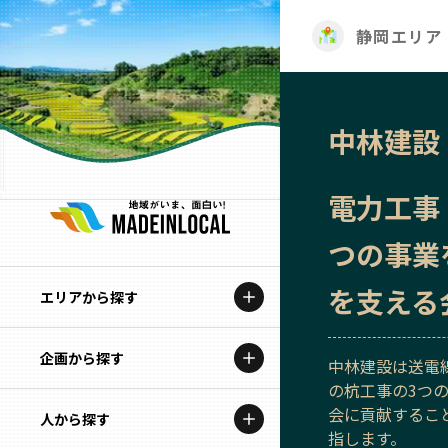
静岡エリア
中林建設
電力工事
つの事業
を支える
エリアから探す
企画から探す
北海道
中林建設は送電
の杭工事の3つ
特集コンテンツ
会に貢献するこ
人から探す
青森
指します。