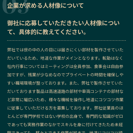
企業が求める人材像について
御社に応募していただきたい
人材像
につい
て、具体的に教えてください。
弊社では世の中の人の目には届きにくい部材を製作させていた
だいているため、地道な作業がメインとなります。転勤はなく
社内行事についてはミーティングは全員参加、食事会は自由参
加ですが、残業が少なめなのでプライベートの時間を確保しや
すい職場環境が整っております。
また、弊社で製作させていた
だいております製品は高速道路の部材や車両コンテナの部材な
ど非常に幅広いため、様々な機械を操作し地道にコツコツ作業
に従事していただける方を募集しております。弊社従業員のほ
とんどが専門学校ではない学校の出身で、専門的な知識がゼロ
であっても実務作業のなかでスキルを身に付けてきたため未経
験であっても、黙々とできる作業が好きで、地道にコツコツ頑