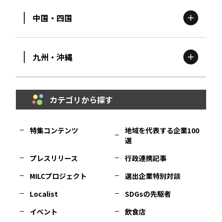
中国・四国
滋賀
エリア
富山
エリア
群馬
エリア
宮城
エリア
九州・沖縄
鳥取
エリア
京都
エリア
石川
エリア
埼玉
エリア
秋田
エリア
カテゴリから探す
福岡
エリア
島根
エリア
大阪市
エリア
福井
エリア
千葉
エリア
山形
エリア
特集コンテンツ
地域を代表する企業100
選
佐賀
エリア
岡山
エリア
北摂
エリア
長野
エリア
東京23区
エリア
福島
エリア
プレスリリース
行政連携記事
MILCプロジェクト
選出企業特別対談
長崎
エリア
広島
エリア
堺・泉州
エリア
岐阜
エリア
多摩
エリア
Localist
SDGsの先駆者
イベント
飲食店