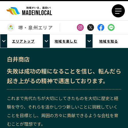
堺・泉州エリア
エリアから探す
エリアトップ
地域を楽しむ
地域を知る
北海道エリア
青森エリア
岩手エリア
宮城エリア
白井商店
秋田エリア
山形エリア
失敗は成功の糧になることを信じ、転んだら
福島エリア
茨城エリア
起き上がるの精神で邁進しております。
栃木エリア
群馬エリア
埼玉エリア
千葉エリア
これまで先代たちが大切にしてきたものを大切に歴史と経
東京23区エリア
多摩エリア
験を守り、それらを活かしつつ新しいことに挑戦していく
神奈川エリア
新潟エリア
ことを目標とし、周囲の方々に貢献できるような会社を育
富山エリア
石川エリア
むことが理想です。
福井エリア
山梨エリア