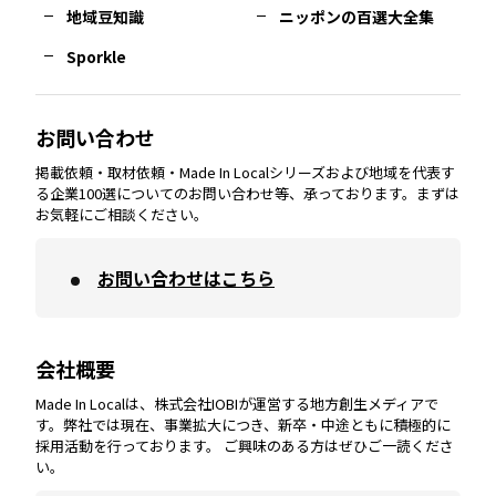
熊本
エリア
山口
エリア
河内
エリア
静岡
エリア
神奈川
エリア
地域豆知識
ニッポンの百選大全集
Sporkle
大分
エリア
徳島
エリア
兵庫
エリア
愛知
エリア
山梨
エリア
お問い合わせ
掲載依頼・取材依頼・Made In Localシリーズおよび地域を代表す
宮崎
エリア
香川
エリア
奈良
エリア
三重
エリア
る企業100選についてのお問い合わせ等、承っております。まずは
お気軽にご相談ください。
お問い合わせはこちら
鹿児島
エリア
愛媛
エリア
和歌山
エリア
会社概要
沖縄
エリア
高知
エリア
Made In Localは、株式会社IOBIが運営する地方創生メディアで
す。弊社では現在、事業拡大につき、新卒・中途ともに積極的に
採用活動を行っております。 ご興味のある方はぜひご一読くださ
い。