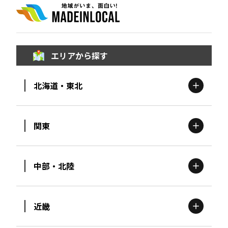
エリアから探す
北海道・東北
関東
北海道
エリア
中部・北陸
茨城
エリア
青森
エリア
近畿
新潟
エリア
栃木
エリア
岩手
エリア