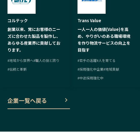
コルテック
Trans Value
創業以来、常にお客様のニー
一人一人の価値(Value)を高
ズに合わせた製品を製作し、
め、やりがいのある職場環境
あらゆる産業界に貢献してお
を作り物流サービスの向上を
ります。
目指す
#
地域から世界へ
#
職人の技と誇り
#
若手の活躍
#
人を育てる
#
伝統と革新
#
採用強化中企業
#
地域貢献
#
中途採用強化中
企業一覧へ戻る