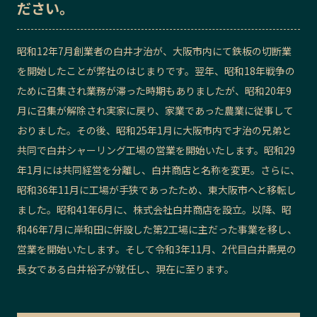
ださい。
記事ライター
アンバサダー
昭和12年7月創業者の白井才治が、大阪市内にて鉄板の切断業
お問い合わせ
会社概要
を開始したことが弊社のはじまりです。翌年、昭和18年戦争の
ために召集され業務が滞った時期もありましたが、昭和20年9
月に召集が解除され実家に戻り、家業であった農業に従事して
おりました。その後、昭和25年1月に大阪市内で才治の兄弟と
共同で白井シャーリング工場の営業を開始いたします。昭和29
年1月には共同経営を分離し、白井商店と名称を変更。さらに、
昭和36年11月に工場が手狭であったため、東大阪市へと移転し
ました。昭和41年6月に、株式会社白井商店を設立。以降、昭
和46年7月に岸和田に併設した第2工場に主だった事業を移し、
営業を開始いたします。そして令和3年11月、2代目白井壽晃の
長女である白井裕子が就任し、現在に至ります。