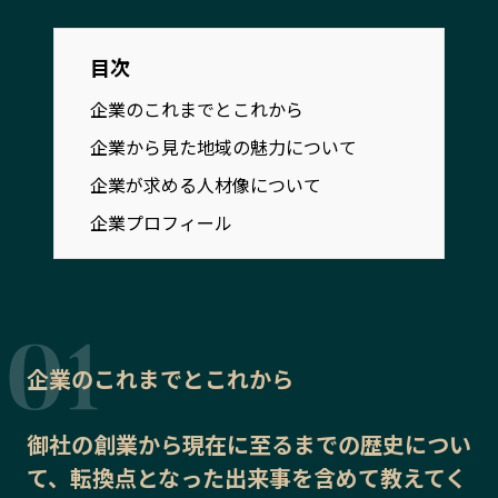
宮崎エリア
鹿児島エリア
沖縄エリア
目次
企業のこれまでとこれから
カテゴリから探す
企業から見た地域の魅力について
企業が求める人材像について
特集コンテンツ
地域を代表する 企業100選
企業プロフィール
プレスリリース
行政連携記事
MILCプロジェクト
選出企業特別対談
Localist
SDGsの先駆者
イベント
飲食店
地域豆知識
ニッポンの百選大全集
企業のこれまでとこれから
Sporkle
御社の
創業から現在に至るまでの歴史
につい
て、転換点となった出来事を含めて教えてく
「人」から探す