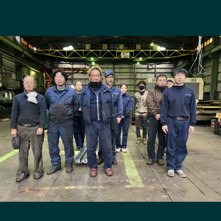
長野エリア
岐阜エリア
静岡エリア
愛知エリア
三重エリア
滋賀エリア
京都エリア
大阪市エリア
北摂エリア
堺・泉州エリア
河内エリア
兵庫エリア
奈良エリア
和歌山エリア
鳥取エリア
島根エリア
岡山エリア
広島エリア
山口エリア
徳島エリア
香川エリア
愛媛エリア
高知エリア
福岡エリア
佐賀エリア
長崎エリア
熊本エリア
大分エリア