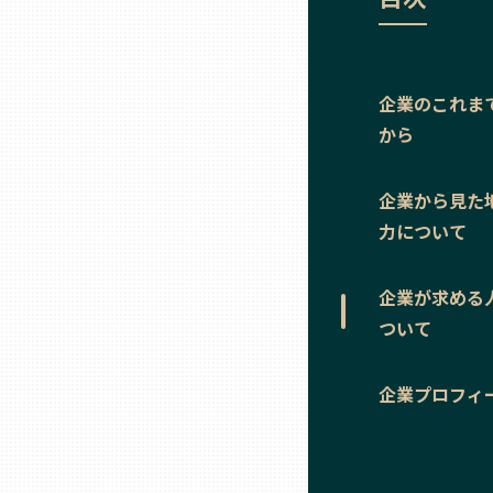
ニッポンの百選大全集
群馬
Sporkle
埼玉
企業のこれま
から
千葉
企業から見た
東京23区
力について
多摩地域
企業が求める
ついて
神奈川
企業プロフィ
新潟
富山