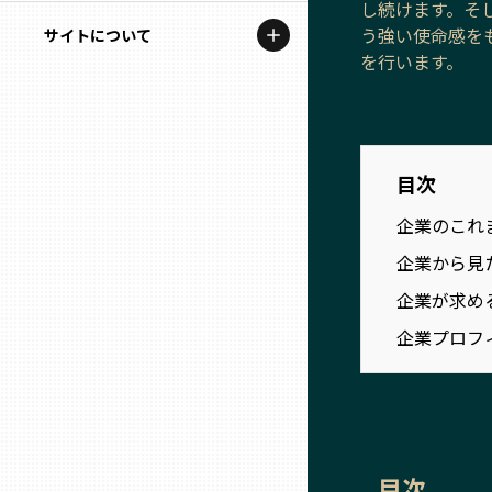
し続けます。そ
地域を代表する企業100選
記事ライター
う強い使命感を
サイトについて
岩手
プレスリリース
を行います。
アンバサダー
私たちの理念
宮城
行政連携記事
お問い合わせ
MILCプロジェクト
秋田
目次
運営会社情報
選出企業特別対談
企業のこれ
山形
Localist
企業から見
企業が求め
SDGsの先駆者
福島
企業プロフ
イベント
茨城
飲食店
栃木
地域豆知識
目次