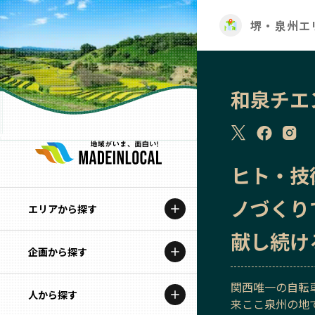
堺・泉州エ
和泉チエ
ヒト・技
ノづくり
エリアから探す
献し続け
企画から探す
北海道
関西唯一の自転
特集コンテンツ
人から探す
青森
来ここ泉州の地