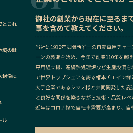
御社の
創業から現在に至るま
でとこれ
事を含めて教えてください。
当社は1916年に関西唯一の自転車用チェ
地域の魅
ーンの製造を始め、今年で創業110年を超
専用組立機、連続熱処理炉など生産設備を増
人材像に
で世界トップシェアを誇る椿本チエイン様と
大手企業であるシマノ様と共同開発した変
と良好な関係を築きながら技術・品質レベ
ス
近年はコロナ禍で自転車需要が高まり、自
ール