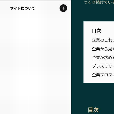
つくり続けてい
地域を代表する企業100選
記事ライター
サイトについて
岩手
プレスリリース
アンバサダー
私たちの理念
宮城
行政連携記事
目次
お問い合わせ
MILCプロジェクト
企業のこれ
秋田
運営会社情報
選出企業特別対談
企業から見
山形
企業が求め
Localist
プレスリリ
SDGsの先駆者
福島
企業プロフ
イベント
茨城
飲食店
栃木
地域豆知識
目次