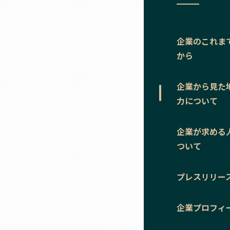
ニッポンの百選大全集
群馬
Sporkle
埼玉
企業のこれま
から
千葉
企業から見た
力について
東京23区
企業が求める
多摩地域
ついて
神奈川
プレスリリー
新潟
企業プロフィ
富山