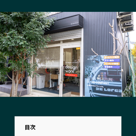
長野エリア
岐阜エリア
静岡エリア
愛知エリア
三重エリア
滋賀エリア
京都エリア
大阪市エリア
北摂エリア
堺・泉州エリア
河内エリア
兵庫エリア
奈良エリア
和歌山エリア
鳥取エリア
島根エリア
岡山エリア
広島エリア
山口エリア
徳島エリア
香川エリア
愛媛エリア
高知エリア
福岡エリア
佐賀エリア
長崎エリア
目次
熊本エリア
大分エリア