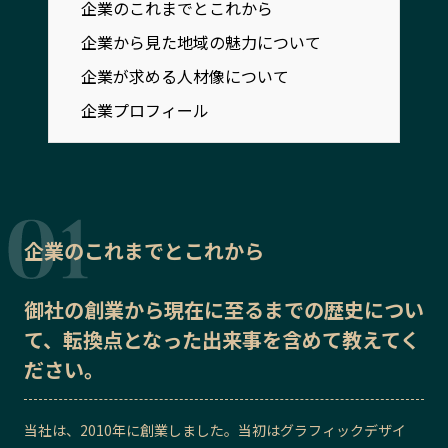
企業のこれまでとこれから
宮崎エリア
鹿児島エリア
企業から見た地域の魅力について
沖縄エリア
企業が求める人材像について
企業プロフィール
カテゴリから探す
特集コンテンツ
地域を代表する 企業100選
プレスリリース
行政連携記事
MILCプロジェクト
選出企業特別対談
企業のこれまでとこれから
Localist
SDGsの先駆者
イベント
飲食店
御社の
創業から現在に至るまでの歴史
につい
地域豆知識
ニッポンの百選大全集
て、転換点となった出来事を含めて教えてく
Sporkle
ださい。
当社は、2010年に創業しました。当初はグラフィックデザイ
「人」から探す