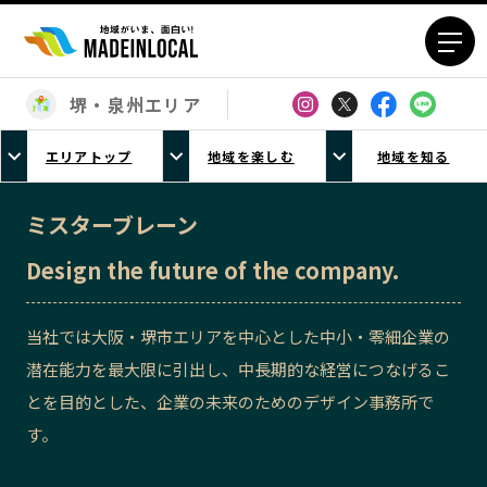
堺・泉州エリア
エリアから探す
エリアトップ
地域を楽しむ
地域を知る
北海道エリア
青森エリア
岩手エリア
宮城エリア
ミスターブレーン
秋田エリア
山形エリア
Design the future of the company.
福島エリア
茨城エリア
栃木エリア
群馬エリア
当社では大阪・堺市エリアを中心とした中小・零細企業の
埼玉エリア
千葉エリア
潜在能力を最大限に引出し、中長期的な経営につなげるこ
東京23区エリア
多摩エリア
とを目的とした、企業の未来のためのデザイン事務所で
神奈川エリア
新潟エリア
す。
富山エリア
石川エリア
福井エリア
山梨エリア