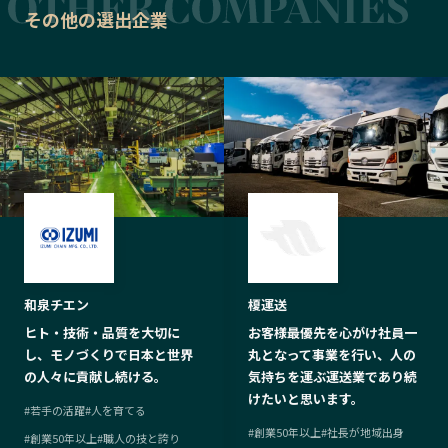
その他の選出企業
和泉チエン
榎運送
ヒト・技術・品質を大切に
お客様最優先を心がけ社員一
し、モノづくりで日本と世界
丸となって事業を行い、人の
の人々に貢献し続ける。
気持ちを運ぶ運送業であり続
けたいと思います。
#
若手の活躍
#
人を育てる
#
創業50年以上
#
社長が地域出身
#
創業50年以上
#
職人の技と誇り