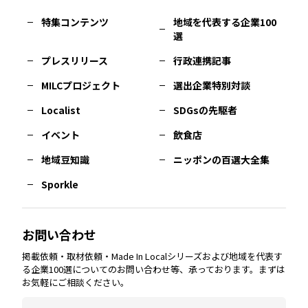
特集コンテンツ
地域を代表する企業100
選
佐賀
エリア
岡山
エリア
北摂
エリア
長野
エリア
東京23区
エリア
福島
エリア
プレスリリース
行政連携記事
MILCプロジェクト
選出企業特別対談
長崎
エリア
広島
エリア
堺・泉州
エリア
岐阜
エリア
多摩
エリア
Localist
SDGsの先駆者
イベント
飲食店
熊本
エリア
山口
エリア
河内
エリア
静岡
エリア
神奈川
エリア
地域豆知識
ニッポンの百選大全集
Sporkle
大分
エリア
徳島
エリア
兵庫
エリア
愛知
エリア
山梨
エリア
お問い合わせ
掲載依頼・取材依頼・Made In Localシリーズおよび地域を代表す
宮崎
エリア
香川
エリア
奈良
エリア
三重
エリア
る企業100選についてのお問い合わせ等、承っております。まずは
お気軽にご相談ください。