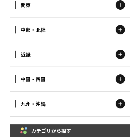
関東
北海道
エリア
中部・北陸
茨城
エリア
青森
エリア
近畿
新潟
エリア
栃木
エリア
岩手
エリア
中国・四国
滋賀
エリア
富山
エリア
群馬
エリア
宮城
エリア
九州・沖縄
鳥取
エリア
京都
エリア
石川
エリア
埼玉
エリア
秋田
エリア
カテゴリから探す
福岡
エリア
島根
エリア
大阪市
エリア
福井
エリア
千葉
エリア
山形
エリア