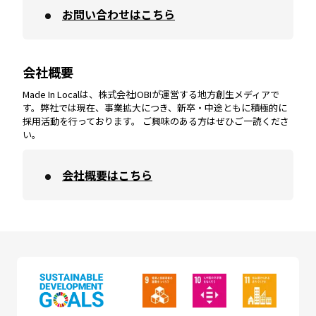
お問い合わせはこちら
鹿児島
エリア
愛媛
エリア
和歌山
エリア
会社概要
沖縄
エリア
高知
エリア
Made In Localは、株式会社IOBIが運営する地方創生メディアで
す。弊社では現在、事業拡大につき、新卒・中途ともに積極的に
採用活動を行っております。 ご興味のある方はぜひご一読くださ
い。
会社概要はこちら