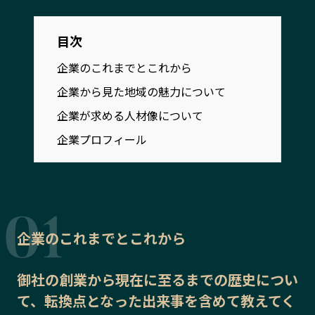
宮崎エリア
鹿児島エリア
沖縄エリア
目次
企業のこれまでとこれから
カテゴリから探す
企業から見た地域の魅力について
企業が求める人材像について
特集コンテンツ
地域を代表する 企業100選
企業プロフィール
プレスリリース
行政連携記事
MILCプロジェクト
選出企業特別対談
Localist
SDGsの先駆者
イベント
飲食店
地域豆知識
ニッポンの百選大全集
企業のこれまでとこれから
Sporkle
御社の
創業から現在に至るまでの歴史
につい
て、転換点となった出来事を含めて教えてく
「人」から探す