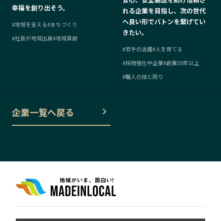
幸福を創り出そう。
れる企業を目指し、次の世代
へ良い形でバトンを繋げてい
#
地域を支える
#
まちづくり
きたい。
#
社長が地域出身
#
地域貢献
#
若手の活躍
#
人を育てる
#
採用強化中企業
#
創業50年以上
#
職人の技と誇り
企業一覧へ戻る