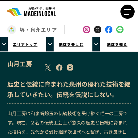
堺・泉州エリア
エリアから探す
エリアトップ
地域を楽しむ
地域を知る
北海道エリア
青森エリア
岩手エリア
宮城エリア
山月工房
秋田エリア
山形エリア
福島エリア
茨城エリア
歴史と伝統に育まれた泉州の優れた技術を継
栃木エリア
群馬エリア
承していきたい。伝統を伝説にしない。
埼玉エリア
千葉エリア
東京23区エリア
多摩エリア
山月工房は和泉蜻蛉玉の伝統技術を受け継ぐ唯一の工房で
神奈川エリア
新潟エリア
す。現在、２名の伝統工芸士が悠久の歴史と伝統に育まれ
富山エリア
石川エリア
た技術を、先代から受け継ぎ次世代へと繋ぎ、古き良き日
福井エリア
山梨エリア