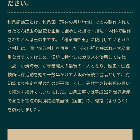
ださい。
記事ライター
アンバサダー
和泉蜻蛉玉とは、和泉国（現在の泉州地域）でのみ製作されて
お問い合わせ
会社概要
きたとんぼ玉の歴史を正当に継承した技術・技法・ 材料で製作
されたとんぼ玉の事です。「和泉蜻蛉玉」に使用しているガラ
ス材料は、国宝復元材料を再生した”千の時”と呼ばれる大変貴
重なガラスをはじめ、伝統に特化したガラスを使用して先代
（故 小溝時春）が専業職人の最後の一人となり、歴史・伝統
技術保存活動を始め十数年かけて大阪の伝統工芸品として、府
知事より指定を受けたのが平成１４年。先代亡き後必死の思い
で精進を続けてまいりました。山月工房では平成22年世界遺産
である平等院の阿弥陀如来坐像（国宝）の、瓔珞（ようらく）
を復元しました。