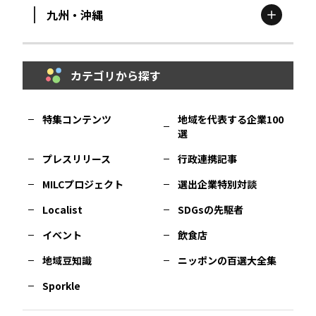
九州・沖縄
鳥取
エリア
京都
エリア
石川
エリア
埼玉
エリア
秋田
エリア
カテゴリから探す
福岡
エリア
島根
エリア
大阪市
エリア
福井
エリア
千葉
エリア
山形
エリア
特集コンテンツ
地域を代表する企業100
選
佐賀
エリア
岡山
エリア
北摂
エリア
長野
エリア
東京23区
エリア
福島
エリア
プレスリリース
行政連携記事
MILCプロジェクト
選出企業特別対談
長崎
エリア
広島
エリア
堺・泉州
エリア
岐阜
エリア
多摩
エリア
Localist
SDGsの先駆者
イベント
飲食店
熊本
エリア
山口
エリア
河内
エリア
静岡
エリア
神奈川
エリア
地域豆知識
ニッポンの百選大全集
Sporkle
大分
エリア
徳島
エリア
兵庫
エリア
愛知
エリア