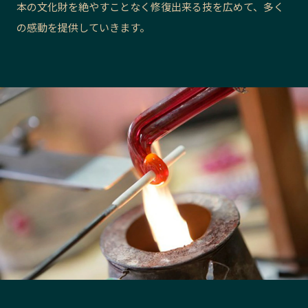
本の文化財を絶やすことなく修復出来る技を広めて、多く
長野エリア
岐阜エリア
の感動を提供していきます。
静岡エリア
愛知エリア
三重エリア
滋賀エリア
京都エリア
大阪市エリア
北摂エリア
堺・泉州エリア
河内エリア
兵庫エリア
奈良エリア
和歌山エリア
鳥取エリア
島根エリア
岡山エリア
広島エリア
山口エリア
徳島エリア
香川エリア
愛媛エリア
高知エリア
福岡エリア
佐賀エリア
長崎エリア
熊本エリア
大分エリア