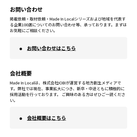
山梨
エリア
お問い合わせ
掲載依頼・取材依頼・Made In Localシリーズおよび地域を代表す
宮崎
エリア
香川
エリア
奈良
エリア
三重
エリア
る企業100選についてのお問い合わせ等、承っております。まずは
お気軽にご相談ください。
お問い合わせはこちら
鹿児島
エリア
愛媛
エリア
和歌山
エリア
会社概要
沖縄
エリア
高知
エリア
Made In Localは、株式会社IOBIが運営する地方創生メディアで
す。弊社では現在、事業拡大につき、新卒・中途ともに積極的に
採用活動を行っております。 ご興味のある方はぜひご一読くださ
い。
会社概要はこちら