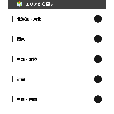
エリアから探す
北海道・東北
関東
北海道
エリア
中部・北陸
茨城
エリア
青森
エリア
近畿
新潟
エリア
栃木
エリア
岩手
エリア
中国・四国
滋賀
エリア
富山
エリア
群馬
エリア
宮城
エリア