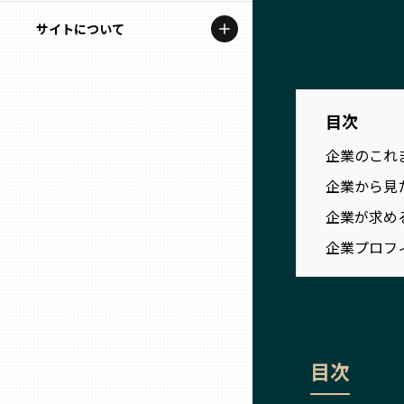
地域を代表する企業100選
記事ライター
サイトについて
岩手
プレスリリース
アンバサダー
私たちの理念
宮城
行政連携記事
お問い合わせ
目次
MILCプロジェクト
秋田
企業のこれ
運営会社情報
選出企業特別対談
企業から見
山形
Localist
企業が求め
企業プロフ
SDGsの先駆者
福島
イベント
茨城
飲食店
栃木
目次
地域豆知識