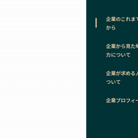
ニッポンの百選大全集
群馬
Sporkle
企業のこれま
埼玉
から
千葉
企業から見た
力について
東京23区
企業が求める
多摩地域
ついて
企業プロフィ
神奈川
新潟
富山