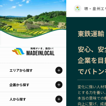
堺・泉州エ
東鉄運輸
安心、安
企業を目
でバトン
エリアから探す
企画から探す
北海道
変化に強い人材
とする力を養い
特集コンテンツ
本当の意味での
人から探す
青森
向上に繋げ、成