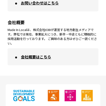
お問い合わせはこちら
鹿児島
エリア
愛媛
エリア
和歌山
エリア
会社概要
沖縄
エリア
高知
エリア
Made In Localは、株式会社IOBIが運営する地方創生メディアで
す。弊社では現在、事業拡大につき、新卒・中途ともに積極的に
採用活動を行っております。 ご興味のある方はぜひご一読くださ
い。
会社概要はこちら