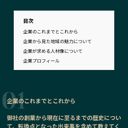
宮崎エリア
鹿児島エリア
沖縄エリア
目次
企業のこれまでとこれから
カテゴリから探す
企業から見た地域の魅力について
特集コンテンツ
地域を代表する 企業100選
企業が求める人材像について
プレスリリース
行政連携記事
企業プロフィール
MILCプロジェクト
選出企業特別対談
Localist
SDGsの先駆者
イベント
飲食店
地域豆知識
ニッポンの百選大全集
企業のこれまでとこれから
Sporkle
御社の
創業から現在に至るまでの歴史
につい
「人」から探す
て、転換点となった出来事を含めて教えてく