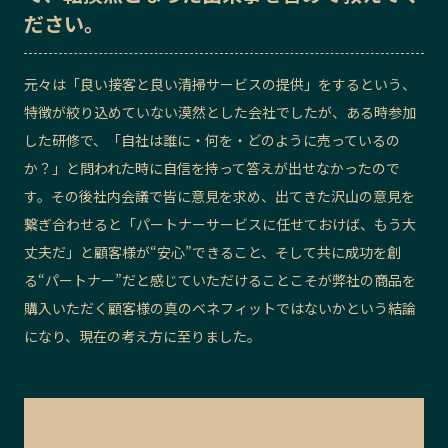
ださい。
記事ライター
アンバサダー
元々は「良い接客と良い清掃サービスの提供」をするという、
お問い合わせ
会社概要
特徴が絞り込めていない漠然とした会社でしたが、ある時参加
した研修で、「自社は誰に・何を・どのように売っているの
か？」と問われた時に自信を持って答えが出せなかったので
す。その後社内会議で皆に意見を求め、出てきた沢山の意見を
繋ぎ合わせると「パートナーサービスに任せておけば、もう大
丈夫だ」と顧客様が“安心”できること、そして共に成功を創
る“パートナー”だと感じていただけることこそが弊社の商品を
購入いただく顧客様の真のベネフィットではないかという結論
になり、現在の考え方に至りました。