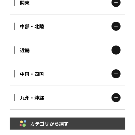
関東
北海道
エリア
中部・北陸
茨城
エリア
青森
エリア
近畿
新潟
エリア
栃木
エリア
岩手
エリア
中国・四国
滋賀
エリア
富山
エリア
群馬
エリア
宮城
エリア
九州・沖縄
鳥取
エリア
京都
エリア
石川
エリア
埼玉
エリア
秋田
エリア
カテゴリから探す
福岡
エリア
島根
エリア
大阪市
エリア
福井
エリア
千葉
エリア
山形
エリア