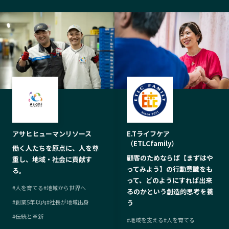
アサヒヒューマンリソース
E.Tライフケア
（ETLCfamily）
働く人たちを原点に、人を尊
顧客のためならば【まずはや
重し、地域・社会に貢献す
ってみよう】の行動意識をも
る。
って、どのようにすれば出来
#
人を育てる
#
地域から世界へ
るのかという創造的思考を養
#
創業5年以内
#
社長が地域出身
う
#
伝統と革新
#
地域を支える
#
人を育てる