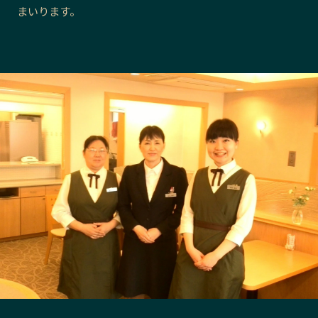
まいります。
長野エリア
岐阜エリア
静岡エリア
愛知エリア
三重エリア
滋賀エリア
京都エリア
大阪市エリア
北摂エリア
堺・泉州エリア
河内エリア
兵庫エリア
奈良エリア
和歌山エリア
鳥取エリア
島根エリア
岡山エリア
広島エリア
山口エリア
徳島エリア
香川エリア
愛媛エリア
高知エリア
福岡エリア
佐賀エリア
長崎エリア
熊本エリア
大分エリア