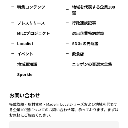
特集コンテンツ
地域を代表する企業100
選
佐賀
エリア
岡山
エリア
北摂
エリア
長野
エリア
東京23区
エリア
福島
エリア
プレスリリース
行政連携記事
MILCプロジェクト
選出企業特別対談
長崎
エリア
広島
エリア
堺・泉州
エリア
岐阜
エリア
多摩
エリア
Localist
SDGsの先駆者
イベント
飲食店
熊本
エリア
山口
エリア
河内
エリア
静岡
エリア
神奈川
エリア
地域豆知識
ニッポンの百選大全集
Sporkle
大分
エリア
徳島
エリア
兵庫
エリア
愛知
エリア
山梨
エリア
お問い合わせ
掲載依頼・取材依頼・Made In Localシリーズおよび地域を代表す
宮崎
エリア
香川
エリア
奈良
エリア
三重
エリア
る企業100選についてのお問い合わせ等、承っております。まずは
お気軽にご相談ください。