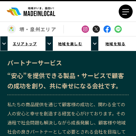
堺・泉州エリア
エリアから探す
エリアトップ
地域を楽しむ
地域を知る
北海道エリア
青森エリア
岩手エリア
宮城エリア
パートナーサービス
秋田エリア
山形エリア
“安心”を提供できる製品・サービスで顧客
福島エリア
茨城エリア
の成功を創り、共に幸せになる会社です。
栃木エリア
群馬エリア
埼玉エリア
千葉エリア
私たちの商品提供を通じて顧客様の成功と、関わる全ての
東京23区エリア
多摩エリア
人の安心と幸せを創造する経営を心がけております。その
神奈川エリア
新潟エリア
過程で社会問題も解決しながら成長発展し、顧客様や地域
富山エリア
石川エリア
社会の良きパートナーとして必要とされる会社を目指して
福井エリア
山梨エリア