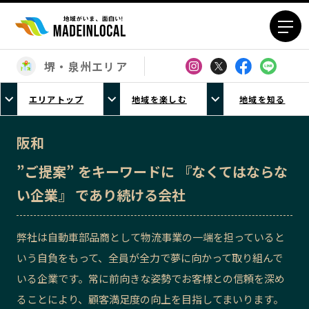
堺・泉州エリア
エリアから探す
エリアトップ
地域を楽しむ
地域を知る
北海道エリア
青森エリア
岩手エリア
宮城エリア
阪和
秋田エリア
山形エリア
”ご提案” をキーワードに 『なくてはならな
福島エリア
茨城エリア
い企業』 であり続ける会社
栃木エリア
群馬エリア
埼玉エリア
千葉エリア
弊社は自動車部品商として物流事業の一端を担っていると
東京23区エリア
多摩エリア
いう自負をもって、全員が全力で夢に向かって取り組んで
神奈川エリア
新潟エリア
いる企業です。常に前向きな姿勢でお客様との信頼を深め
富山エリア
石川エリア
ることにより、顧客満足度の向上を目指してまいります。
福井エリア
山梨エリア