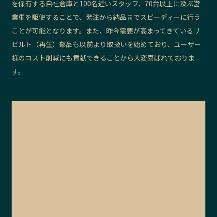
を保有する自社倉庫と100名近いスタッフ、70台以上に及ぶ営
業車を駆使することで、
発注から納品までスピーディーに行う
ことが可能となります。また、昨今
需要
が高まってきているリ
ビルト（再生）部品も以前より取扱いを始めており、ユーザー
様のコスト削減にも貢献でき
ることから
大変喜ばれておりま
す。