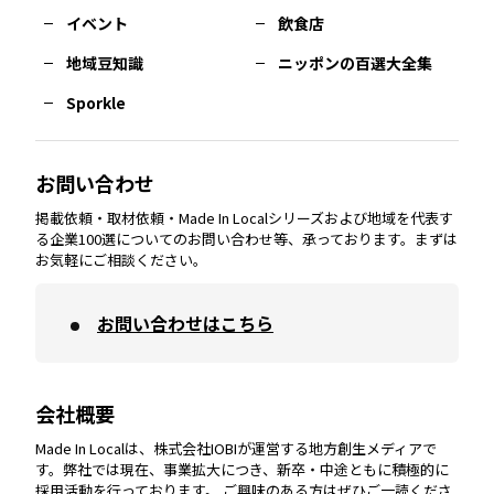
イベント
飲食店
熊本
エリア
山口
エリア
河内
エリア
静岡
エリア
神奈川
エリア
地域豆知識
ニッポンの百選大全集
Sporkle
大分
エリア
徳島
エリア
兵庫
エリア
愛知
エリア
山梨
エリア
お問い合わせ
掲載依頼・取材依頼・Made In Localシリーズおよび地域を代表す
宮崎
エリア
香川
エリア
奈良
エリア
三重
エリア
る企業100選についてのお問い合わせ等、承っております。まずは
お気軽にご相談ください。
お問い合わせはこちら
鹿児島
エリア
愛媛
エリア
和歌山
エリア
会社概要
沖縄
エリア
高知
エリア
Made In Localは、株式会社IOBIが運営する地方創生メディアで
す。弊社では現在、事業拡大につき、新卒・中途ともに積極的に
採用活動を行っております。 ご興味のある方はぜひご一読くださ