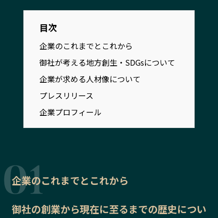
宮崎エリア
鹿児島エリア
沖縄エリア
目次
企業のこれまでとこれから
カテゴリから探す
御社が考える地方創生・SDGsについて
企業が求める人材像について
特集コンテンツ
地域を代表する 企業100選
プレスリリース
プレスリリース
行政連携記事
企業プロフィール
MILCプロジェクト
選出企業特別対談
Localist
SDGsの先駆者
イベント
飲食店
地域豆知識
ニッポンの百選大全集
Sporkle
企業のこれまでとこれから
御社の
創業から現在に至るまでの歴史
につい
「人」から探す