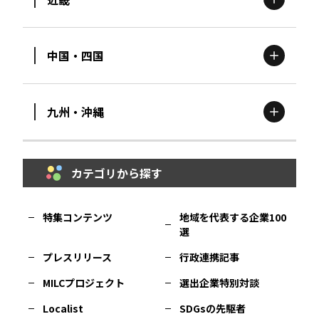
新潟
エリア
栃木
エリア
岩手
エリア
中国・四国
滋賀
エリア
富山
エリア
群馬
エリア
宮城
エリア
九州・沖縄
鳥取
エリア
京都
エリア
石川
エリア
埼玉
エリア
秋田
エリア
カテゴリから探す
福岡
エリア
島根
エリア
大阪市
エリア
福井
エリア
千葉
エリア
山形
エリア
特集コンテンツ
地域を代表する企業100
選
佐賀
エリア
岡山
エリア
北摂
エリア
長野
エリア
東京23区
エリア
福島
エリア
プレスリリース
行政連携記事
MILCプロジェクト
選出企業特別対談
長崎
エリア
広島
エリア
堺・泉州
エリア
岐阜
エリア
多摩
エリア
Localist
SDGsの先駆者