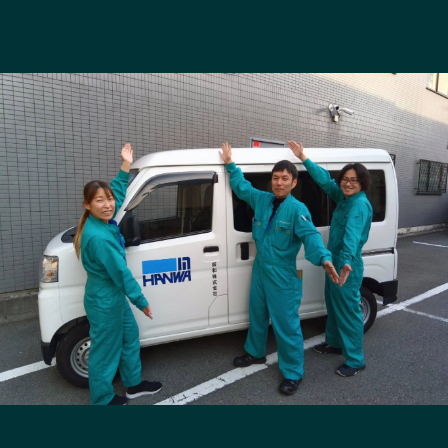
長野エリア
岐阜エリア
静岡エリア
愛知エリア
三重エリア
滋賀エリア
京都エリア
大阪市エリア
北摂エリア
堺・泉州エリア
河内エリア
兵庫エリア
奈良エリア
和歌山エリア
鳥取エリア
島根エリア
岡山エリア
広島エリア
山口エリア
徳島エリア
香川エリア
愛媛エリア
高知エリア
福岡エリア
佐賀エリア
長崎エリア
熊本エリア
大分エリア