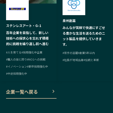
泉州創嘉
ステンレスアート・G-1
みんなが笑顔で快適にすごせ
百年企業を目指して、新しい
る豊かな生活を送るためのニ
技術への探求心を忘れず積極
ット製品を提供していきま
的に挑戦を繰り返し前へ進む
す。
#
人を育てる
#
採用強化中企業
#
若手の活躍
#
創業5年以内
#
職人の技と誇り
#
NO1への挑戦
#
社長が地域出身
#
伝統と革新
#
イノベーション
#
新卒採用強化中
#
中途採用強化中
企業一覧へ戻る