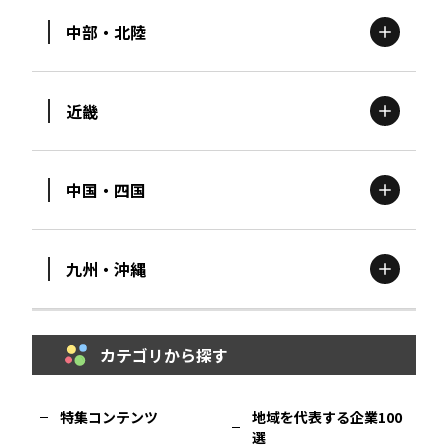
中部・北陸
茨城
エリア
青森
エリア
近畿
新潟
エリア
栃木
エリア
岩手
エリア
中国・四国
滋賀
エリア
富山
エリア
群馬
エリア
宮城
エリア
九州・沖縄
鳥取
エリア
京都
エリア
石川
エリア
埼玉
エリア
秋田
エリア
カテゴリから探す
福岡
エリア
島根
エリア
大阪市
エリア
福井
エリア
千葉
エリア
山形
エリア
特集コンテンツ
地域を代表する企業100
選