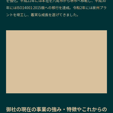
を強化。平成22年には本社を八尾市から堺市へ移転し、平成30
年にはISO14001:2015版への移行を達成。令和2年には泉州プラ
ントを竣工し、着実な成長を遂げてきました。
御社の
現在の事業の強み・特徴
や
これからの