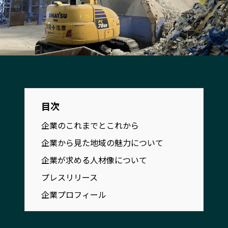
宮崎エリア
鹿児島エリア
沖縄エリア
カテゴリから探す
特集コンテンツ
地域を代表する 企業100選
プレスリリース
行政連携記事
目次
MILCプロジェクト
選出企業特別対談
企業のこれまでとこれから
Localist
SDGsの先駆者
企業から見た地域の魅力について
イベント
飲食店
企業が求める人材像について
地域豆知識
ニッポンの百選大全集
プレスリリース
Sporkle
企業プロフィール
「人」から探す