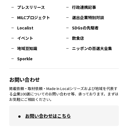
佐賀
エリア
岡山
エリア
北摂
エリア
長野
エリア
東京23区
エリア
福島
エリア
プレスリリース
行政連携記事
MILCプロジェクト
選出企業特別対談
長崎
エリア
広島
エリア
堺・泉州
エリア
岐阜
エリア
多摩
エリア
Localist
SDGsの先駆者
イベント
飲食店
熊本
エリア
山口
エリア
河内
エリア
静岡
エリア
神奈川
エリア
地域豆知識
ニッポンの百選大全集
Sporkle
大分
エリア
徳島
エリア
兵庫
エリア
愛知
エリア
山梨
エリア
お問い合わせ
掲載依頼・取材依頼・Made In Localシリーズおよび地域を代表す
宮崎
エリア
香川
エリア
奈良
エリア
三重
エリア
る企業100選についてのお問い合わせ等、承っております。まずは
お気軽にご相談ください。
お問い合わせはこちら
鹿児島
エリア
愛媛
エリア
和歌山
エリア