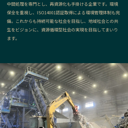
中間処理を専門とし、再資源化も手掛ける企業です。環境
長野エリア
岐阜エリア
保全を重視し、ISO14001認証取得による環境管理体制も完
静岡エリア
愛知エリア
備。これからも持続可能な社会を目指し、地域社会との共
三重エリア
滋賀エリア
生をビジョンに、資源循環型社会の実現を目指してまいり
京都エリア
大阪市エリア
ます。
北摂エリア
堺・泉州エリア
河内エリア
兵庫エリア
奈良エリア
和歌山エリア
鳥取エリア
島根エリア
岡山エリア
広島エリア
山口エリア
徳島エリア
香川エリア
愛媛エリア
高知エリア
福岡エリア
佐賀エリア
長崎エリア
熊本エリア
大分エリア