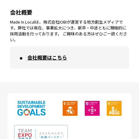
会社概要
沖縄
エリア
高知
エリア
Made In Localは、株式会社IOBIが運営する地方創生メディアで
す。弊社では現在、事業拡大につき、新卒・中途ともに積極的に
採用活動を行っております。 ご興味のある方はぜひご一読くださ
い。
会社概要はこちら