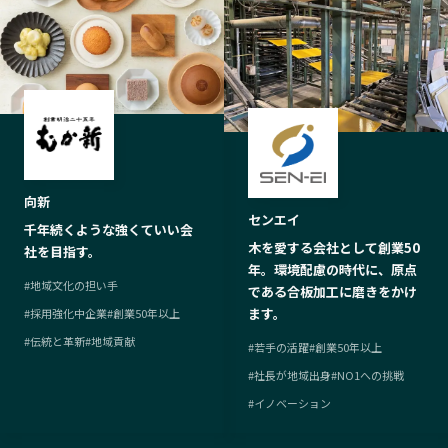
向新
センエイ
千年続くような強くていい会
木を愛する会社として創業50
社を目指す。
年。環境配慮の時代に、原点
#
地域文化の担い手
である合板加工に磨きをかけ
ます。
#
採用強化中企業
#
創業50年以上
#
伝統と革新
#
地域貢献
#
若手の活躍
#
創業50年以上
#
社長が地域出身
#
NO1への挑戦
#
イノベーション