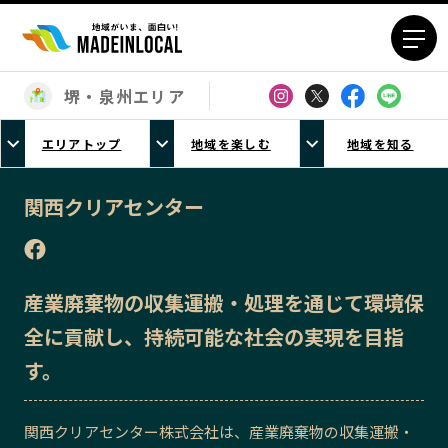
堺・泉州エリア
エリアから探す
エリアトップ
地域を楽しむ
地域を知る
北海道エリア
青森エリア
岩手エリア
宮城エリア
関西クリアセンター
秋田エリア
山形エリア
福島エリア
茨城エリア
栃木エリア
群馬エリア
産業廃棄物の収集運搬・処理を通じて環境保
埼玉エリア
千葉エリア
全に貢献し、持続可能な社会の実現を目指
東京23区エリア
多摩エリア
す。
神奈川エリア
新潟エリア
富山エリア
石川エリア
関西クリアセンター株式会社は、産業廃棄物の収集運搬・
福井エリア
山梨エリア