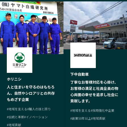
下中自動車
ホリニシ
丁寧なお客様対応を心掛け、
人と住まいを守るのはもちろ
お客様の満足と社員全員の物
ん、自然やシロアリとの共存
心両面の幸せを追求し社会に
もめざす企業
貢献します。
#
地域を支える
#
職人の技と誇り
#
地域を支える
#
採用強化中企業
#
伝統と革新
#
イノベーション
#
創業50年以上
#
地域貢献
#
地域貢献