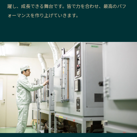
躍し、成長できる舞台です。皆で力を合わせ、最高のパフ
長野エリア
岐阜エリア
ォーマンスを作り上げていきます。
静岡エリア
愛知エリア
三重エリア
滋賀エリア
京都エリア
大阪市エリア
北摂エリア
堺・泉州エリア
河内エリア
兵庫エリア
奈良エリア
和歌山エリア
鳥取エリア
島根エリア
岡山エリア
広島エリア
山口エリア
徳島エリア
香川エリア
愛媛エリア
高知エリア
福岡エリア
佐賀エリア
長崎エリア
熊本エリア
大分エリア