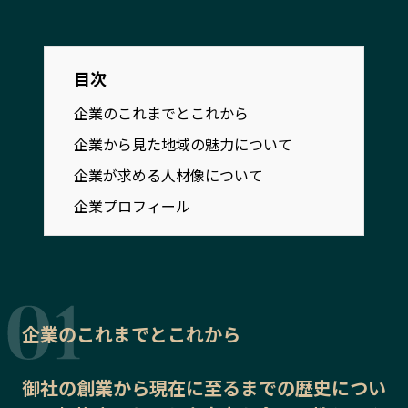
宮崎エリア
鹿児島エリア
沖縄エリア
目次
カテゴリから探す
企業のこれまでとこれから
企業から見た地域の魅力について
特集コンテンツ
地域を代表する 企業100選
企業が求める人材像について
プレスリリース
行政連携記事
企業プロフィール
MILCプロジェクト
選出企業特別対談
Localist
SDGsの先駆者
イベント
飲食店
地域豆知識
ニッポンの百選大全集
Sporkle
企業のこれまでとこれから
御社の
創業から現在に至るまでの歴史
につい
「人」から探す