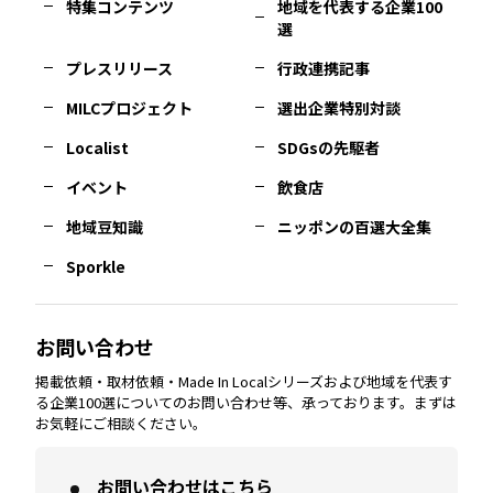
特集コンテンツ
地域を代表する企業100
選
佐賀
エリア
岡山
エリア
北摂
エリア
長野
エリア
東京23区
エリア
福島
エリア
プレスリリース
行政連携記事
MILCプロジェクト
選出企業特別対談
長崎
エリア
広島
エリア
堺・泉州
エリア
岐阜
エリア
多摩
エリア
Localist
SDGsの先駆者
イベント
飲食店
熊本
エリア
山口
エリア
河内
エリア
静岡
エリア
神奈川
エリア
地域豆知識
ニッポンの百選大全集
Sporkle
大分
エリア
徳島
エリア
兵庫
エリア
愛知
エリア
山梨
エリア
お問い合わせ
掲載依頼・取材依頼・Made In Localシリーズおよび地域を代表す
宮崎
エリア
香川
エリア
奈良
エリア
三重
エリア
る企業100選についてのお問い合わせ等、承っております。まずは
お気軽にご相談ください。
お問い合わせはこちら
鹿児島
エリア
愛媛
エリア
和歌山
エリア