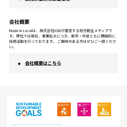
会社概要
沖縄
エリア
高知
エリア
Made In Localは、株式会社IOBIが運営する地方創生メディアで
す。弊社では現在、事業拡大につき、新卒・中途ともに積極的に
採用活動を行っております。 ご興味のある方はぜひご一読くださ
い。
会社概要はこちら