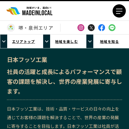
堺・泉州エリア
エリアから探す
エリアトップ
地域を楽しむ
地域を知る
北海道エリア
青森エリア
岩手エリア
宮城エリア
日本フッソ工業
秋田エリア
山形エリア
社員の活躍と成長によるパフォーマンスで顧
福島エリア
茨城エリア
客の課題を解決し、世界の産業発展に寄与し
栃木エリア
群馬エリア
ます。
埼玉エリア
千葉エリア
東京23区エリア
多摩エリア
日本フッソ工業は、技術・品質・サービスの日々の向上を
神奈川エリア
新潟エリア
通じてお客様の課題を解決することで、世界の産業の発展
富山エリア
石川エリア
に寄与することを目指します。日本フッソ工業は社員が活
福井エリア
山梨エリア