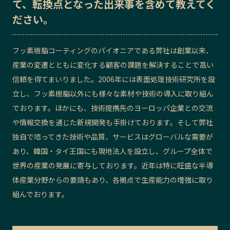
て、転換点となった出来事を含めて教えてく
記事ライター
アンバサダー
ださい。
お問い合わせ
会社概要
フッ素樹脂コーティングのパイオニアである弊社は創業以来、
産業の変遷とともに変化する顧客の課題を解決することで高い
信頼を得てまいりました。2006年には表面処理技術研究所を設
立し、フッ素樹脂以外にも様々な素材や技術の導入に取り組ん
でおります。ほかにも、技術提携先のヨーロッパ企業との交流
や情報交換を通じた新規開発も手掛けております。そして弊社
独自で培ってきた技術や品質、サービスはグローバルな需要が
あり、韓国・タイ王国にも現地法人を設立し、グループ全体で
世界の産業の発展に寄与しております。近年は特に旺盛な半導
体産業分野からの要請もあり、各拠点で生産能力の増強に取り
組んでおります。