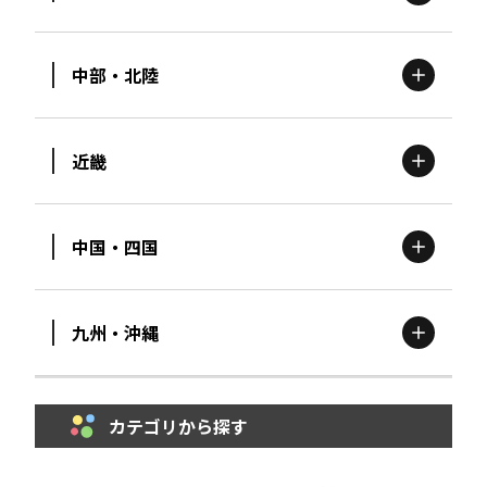
北海道
エリア
中部・北陸
茨城
エリア
青森
エリア
近畿
新潟
エリア
栃木
エリア
岩手
エリア
中国・四国
滋賀
エリア
富山
エリア
群馬
エリア
宮城
エリア
九州・沖縄
鳥取
エリア
京都
エリア
石川
エリア
埼玉
エリア
秋田
エリア
カテゴリから探す
福岡
エリア
島根
エリア
大阪市
エリア
福井
エリア
千葉
エリア
山形
エリア