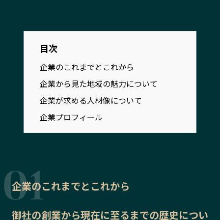
宮崎エリア
鹿児島エリア
沖縄エリア
目次
カテゴリから探す
企業のこれまでとこれから
特集コンテンツ
地域を代表する 企業100選
企業から見た地域の魅力について
プレスリリース
行政連携記事
企業が求める人材像について
MILCプロジェクト
選出企業特別対談
企業プロフィール
Localist
SDGsの先駆者
イベント
飲食店
地域豆知識
ニッポンの百選大全集
Sporkle
企業のこれまでとこれから
「人」から探す
御社の
創業から現在に至るまでの歴史
につい