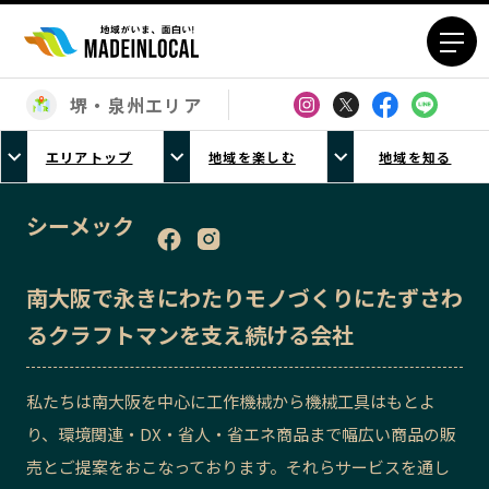
堺・泉州エリア
エリアから探す
エリアトップ
地域を楽しむ
地域を知る
北海道エリア
青森エリア
岩手エリア
宮城エリア
シーメック
秋田エリア
山形エリア
福島エリア
茨城エリア
南大阪で永きにわたりモノづくりにたずさわ
栃木エリア
群馬エリア
るクラフトマンを支え続ける会社
埼玉エリア
千葉エリア
東京23区エリア
多摩エリア
私たちは南大阪を中心に工作機械から機械工具はもとよ
神奈川エリア
新潟エリア
り、環境関連・DX・省人・省エネ商品まで幅広い商品の販
富山エリア
石川エリア
売とご提案をおこなっております。それらサービスを通し
福井エリア
山梨エリア