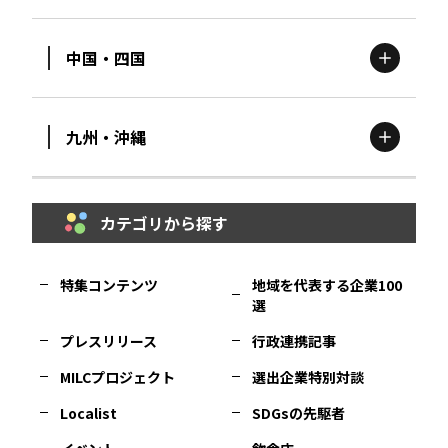
新潟
エリア
栃木
エリア
岩手
エリア
中国・四国
滋賀
エリア
富山
エリア
群馬
エリア
宮城
エリア
九州・沖縄
鳥取
エリア
京都
エリア
石川
エリア
埼玉
エリア
秋田
エリア
カテゴリから探す
福岡
エリア
島根
エリア
大阪市
エリア
福井
エリア
千葉
エリア
山形
エリア
特集コンテンツ
地域を代表する企業100
選
佐賀
エリア
岡山
エリア
北摂
エリア
長野
エリア
東京23区
エリア
福島
エリア
プレスリリース
行政連携記事
MILCプロジェクト
選出企業特別対談
長崎
エリア
広島
エリア
堺・泉州
エリア
岐阜
エリア
多摩
エリア
Localist
SDGsの先駆者