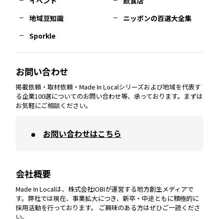
イベント
飲食店
熊本
エリア
山口
エリア
河内
エリア
静岡
エリア
神奈川
エリア
地域豆知識
ニッポンの百選大全集
Sporkle
大分
エリア
徳島
エリア
兵庫
エリア
愛知
エリア
山梨
エリア
お問い合わせ
掲載依頼・取材依頼・Made In Localシリーズおよび地域を代表す
宮崎
エリア
香川
エリア
奈良
エリア
三重
エリア
る企業100選についてのお問い合わせ等、承っております。まずは
お気軽にご相談ください。
お問い合わせはこちら
鹿児島
エリア
愛媛
エリア
和歌山
エリア
会社概要
沖縄
エリア
高知
エリア
Made In Localは、株式会社IOBIが運営する地方創生メディアで
す。弊社では現在、事業拡大につき、新卒・中途ともに積極的に
採用活動を行っております。 ご興味のある方はぜひご一読くださ
い。