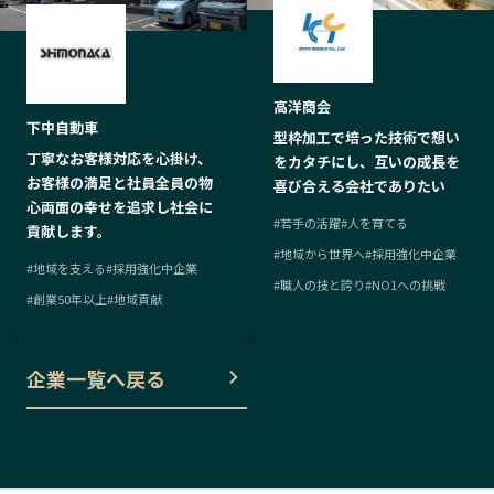
高洋商会
下中自動車
型枠加工で培った技術で想い
丁寧なお客様対応を心掛け、
をカタチにし、互いの成長を
お客様の満足と社員全員の物
喜び合える会社でありたい
心両面の幸せを追求し社会に
#
若手の活躍
#
人を育てる
貢献します。
#
地域から世界へ
#
採用強化中企業
#
地域を支える
#
採用強化中企業
#
職人の技と誇り
#
NO1への挑戦
#
創業50年以上
#
地域貢献
企業一覧へ戻る