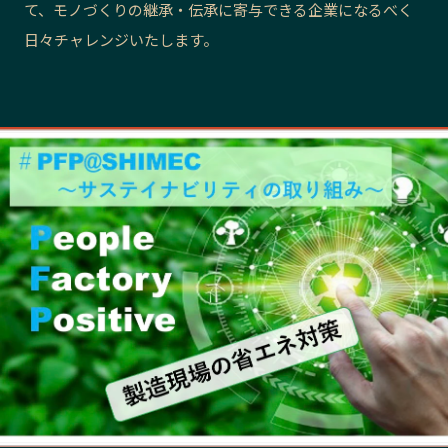
て、モノづくりの継承・伝承に寄与できる企業になるべく
長野エリア
岐阜エリア
日々チャレンジいたします。
静岡エリア
愛知エリア
三重エリア
滋賀エリア
京都エリア
大阪市エリア
北摂エリア
堺・泉州エリア
河内エリア
兵庫エリア
奈良エリア
和歌山エリア
鳥取エリア
島根エリア
岡山エリア
広島エリア
山口エリア
徳島エリア
香川エリア
愛媛エリア
高知エリア
福岡エリア
佐賀エリア
長崎エリア
熊本エリア
大分エリア