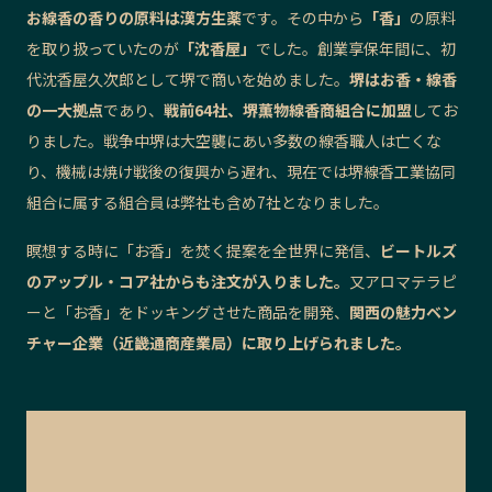
お線香の香りの原料は漢方生薬
です。その中から
「香」
の原料
記事ライター
アンバサダー
を取り扱っていたのが
「沈香屋」
でした。創業享保年間に、初
代沈香屋久次郎として堺で商いを始めました。
堺はお香・線香
お問い合わせ
会社概要
の一大拠点
であり、
戦前64社、堺薫物線香商組合に加盟
してお
りました。戦争中堺は大空襲にあい多数の線香職人は亡くな
り、機械は焼け戦後の復興から遅れ、現在では堺線香工業協同
組合に属する組合員は弊社も含め7社となりました。
瞑想する時に「お香」を焚く提案を全世界に発信、
ビートルズ
のアップル・コア社からも注文が入りました。
又アロマテラピ
ーと「お香」をドッキングさせた商品を開発、
関西の魅力ベン
チャー企業（近畿通商産業局）に取り上げられました。