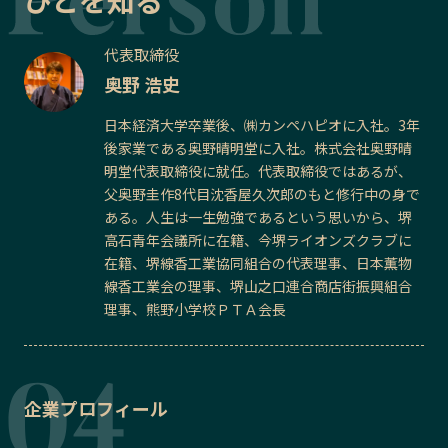
ひとを知る
代表取締役
奥野 浩史
日本経済大学卒業後、㈱カンペハピオに入社。3年
後家業である奥野晴明堂に入社。株式会社奥野晴
明堂代表取締役に就任。代表取締役ではあるが、
父奥野圭作8代目沈香屋久次郎のもと修行中の身で
ある。人生は一生勉強であるという思いから、堺
高石青年会議所に在籍、今堺ライオンズクラブに
在籍、堺線香工業協同組合の代表理事、日本薫物
線香工業会の理事、堺山之口連合商店街振興組合
理事、熊野小学校ＰＴＡ会長
企業プロフィール