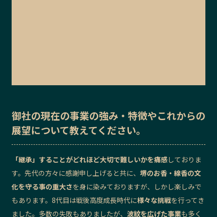
御社の
現在の事業の強み・特徴
や
これからの
展望
について教えてください。
「継承」することがどれほど大切で難しいかを痛感
しておりま
す。先代の方々に感謝申し上げると共に、
堺のお香・線香の文
化を守る事の重大さ
を身に染みておりますが、しかし楽しみで
もあります。8代目は戦後高度成長時代に
様々な挑戦
を行ってき
ました。多数の失敗もありましたが、
波紋を広げた事業
も多く