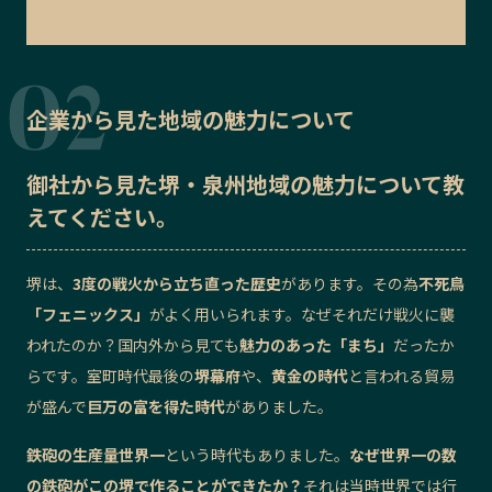
企業から見た地域の魅力について
御社から見た
堺・泉州地域の魅力
について教
えてください。
堺は、
3度の戦火から立ち直った歴史
があります。その為
不死鳥
「フェニックス」
がよく用いられます。なぜそれだけ戦火に襲
われたのか？国内外から見ても
魅力のあった「まち」
だったか
らです。室町時代最後の
堺幕府
や、
黄金の時代
と言われる貿易
が盛んで
巨万の富を得た時代
がありました。
鉄砲の生産量世界一
という時代もありました。
なぜ世界一の数
の鉄砲がこの堺で作ることができたか？
それは当時世界では行