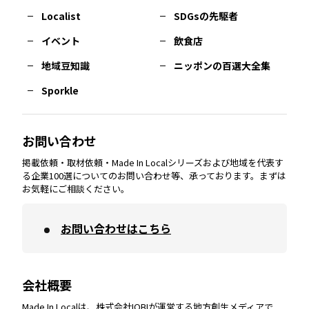
長崎
エリア
広島
エリア
堺・泉州
エリア
岐阜
エリア
多摩
エリア
Localist
SDGsの先駆者
イベント
飲食店
熊本
エリア
山口
エリア
河内
エリア
静岡
エリア
神奈川
エリア
地域豆知識
ニッポンの百選大全集
Sporkle
大分
エリア
徳島
エリア
兵庫
エリア
愛知
エリア
山梨
エリア
お問い合わせ
掲載依頼・取材依頼・Made In Localシリーズおよび地域を代表す
宮崎
エリア
香川
エリア
奈良
エリア
三重
エリア
る企業100選についてのお問い合わせ等、承っております。まずは
お気軽にご相談ください。
お問い合わせはこちら
鹿児島
エリア
愛媛
エリア
和歌山
エリア
会社概要
沖縄
エリア
高知
エリア
Made In Localは、株式会社IOBIが運営する地方創生メディアで