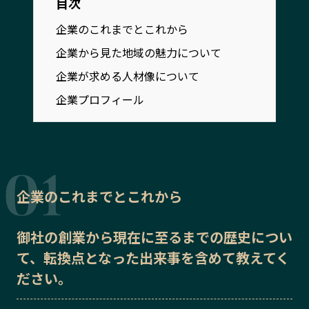
目次
宮崎エリア
鹿児島エリア
企業のこれまでとこれから
沖縄エリア
企業から見た地域の魅力について
企業が求める人材像について
カテゴリから探す
企業プロフィール
特集コンテンツ
地域を代表する 企業100選
プレスリリース
行政連携記事
MILCプロジェクト
選出企業特別対談
Localist
SDGsの先駆者
企業のこれまでとこれから
イベント
飲食店
地域豆知識
ニッポンの百選大全集
御社の
創業から現在に至るまでの歴史
につい
Sporkle
て、転換点となった出来事を含めて教えてく
ださい。
「人」から探す