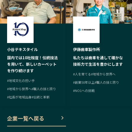
小谷テキスタイル
伊藤歯車製作所
国内では10社程度！伝統技法
私たちは歯車を通して確かな
を用いて、新しいカーペット
技術力で生活を豊かにします
を作り続けます
#
人を育てる
#
地域から世界へ
#
地域文化の担い手
#
創業50年以上
#
職人の技と誇り
#
地域から世界へ
#
職人の技と誇り
#
NO1への挑戦
#
社長が地域出身
#
伝統と革新
企業一覧へ戻る