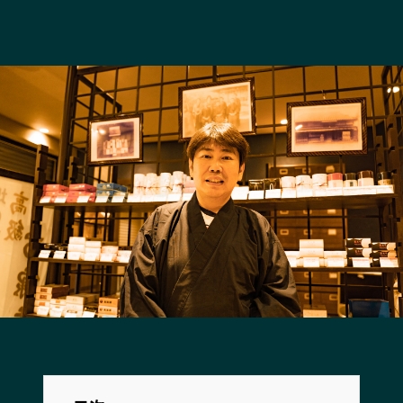
長野エリア
岐阜エリア
静岡エリア
愛知エリア
三重エリア
滋賀エリア
京都エリア
大阪市エリア
北摂エリア
堺・泉州エリア
河内エリア
兵庫エリア
奈良エリア
和歌山エリア
鳥取エリア
島根エリア
岡山エリア
広島エリア
山口エリア
徳島エリア
香川エリア
愛媛エリア
高知エリア
福岡エリア
佐賀エリア
長崎エリア
熊本エリア
大分エリア