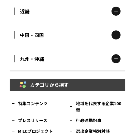
近畿
新潟
エリア
栃木
エリア
岩手
エリア
中国・四国
滋賀
エリア
富山
エリア
群馬
エリア
宮城
エリア
九州・沖縄
鳥取
エリア
京都
エリア
石川
エリア
埼玉
エリア
秋田
エリア
カテゴリから探す
福岡
エリア
島根
エリア
大阪市
エリア
福井
エリア
千葉
エリア
山形
エリア
特集コンテンツ
地域を代表する企業100
選
佐賀
エリア
岡山
エリア
北摂
エリア
長野
エリア
東京23区
エリア
福島
エリア
プレスリリース
行政連携記事
MILCプロジェクト
選出企業特別対談