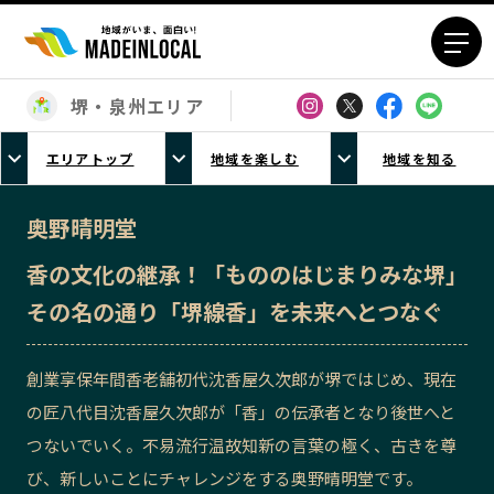
堺・泉州エリア
エリアから探す
エリアトップ
地域を楽しむ
地域を知る
北海道エリア
青森エリア
岩手エリア
宮城エリア
奥野晴明堂
秋田エリア
山形エリア
香の文化の継承！「もののはじまりみな堺」
福島エリア
茨城エリア
その名の通り「堺線香」を未来へとつなぐ
栃木エリア
群馬エリア
埼玉エリア
千葉エリア
創業享保年間香老舗初代沈香屋久次郎が堺ではじめ、現在
東京23区エリア
多摩エリア
の匠八代目沈香屋久次郎が「香」の伝承者となり後世へと
神奈川エリア
新潟エリア
つないでいく。不易流行温故知新の言葉の極く、古きを尊
富山エリア
石川エリア
び、新しいことにチャレンジをする奥野晴明堂です。
福井エリア
山梨エリア