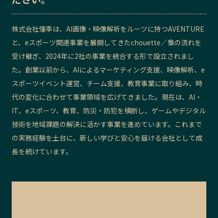
記事ライター
アンバサダー
株式会社憧季は、AI画像・映像解析をルーツに持つAVENTURE
と、eスポーツ関連事業を展開してきたchouette／梟の流れを
お問い合わせ
会社概要
受け継ぎ、2024年に2社の事業を統合する形で設立されまし
た。創業以前から、AIによるマーケティング支援、映像解析、e
スポーツイベント運営、チーム支援、教育事業に取り組み、時
代の変化に合わせて事業領域を広げてきました。現在は、AI・
IT、eスポーツ、教育、防災・防犯を横断し、ゲームやデジタル
技術を地域課題の解決に活かす事業を進めています。これまで
の実務経験を土台に、新しい学びと安心を届ける会社として成
長を続けています。