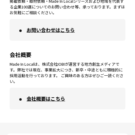
掲載依頼・取材依頼・Made In Localシリーズおよび地域を代表す
宮崎
エリア
香川
エリア
奈良
エリア
三重
エリア
る企業100選についてのお問い合わせ等、承っております。まずは
お気軽にご相談ください。
お問い合わせはこちら
鹿児島
エリア
愛媛
エリア
和歌山
エリア
会社概要
沖縄
エリア
高知
エリア
Made In Localは、株式会社IOBIが運営する地方創生メディアで
す。弊社では現在、事業拡大につき、新卒・中途ともに積極的に
採用活動を行っております。 ご興味のある方はぜひご一読くださ
い。
会社概要はこちら