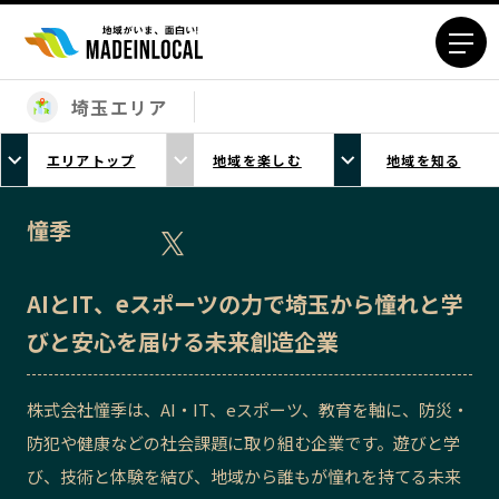
埼玉エリア
エリアから探す
エリアトップ
地域を楽しむ
地域を知る
北海道エリア
青森エリア
岩手エリア
宮城エリア
憧季
秋田エリア
山形エリア
福島エリア
茨城エリア
AIとIT、eスポーツの力で埼玉から憧れと学
栃木エリア
群馬エリア
びと安心を届ける未来創造企業
埼玉エリア
千葉エリア
東京23区エリア
多摩エリア
株式会社憧季は、AI・IT、eスポーツ、教育を軸に、防災・
神奈川エリア
新潟エリア
防犯や健康などの社会課題に取り組む企業です。遊びと学
富山エリア
石川エリア
び、技術と体験を結び、地域から誰もが憧れを持てる未来
福井エリア
山梨エリア