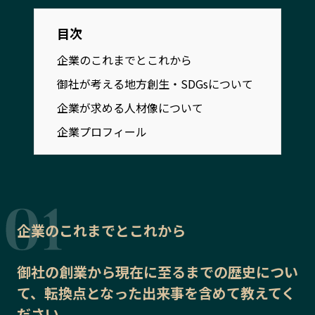
宮崎エリア
鹿児島エリア
沖縄エリア
目次
企業のこれまでとこれから
御社が考える地方創生・SDGsについて
カテゴリから探す
企業が求める人材像について
特集コンテンツ
地域を代表する 企業100選
企業プロフィール
プレスリリース
行政連携記事
MILCプロジェクト
選出企業特別対談
Localist
SDGsの先駆者
イベント
飲食店
企業のこれまでとこれから
地域豆知識
ニッポンの百選大全集
Sporkle
御社の
創業から現在に至るまでの歴史
につい
て、転換点となった出来事を含めて教えてく
「人」から探す
ださい。