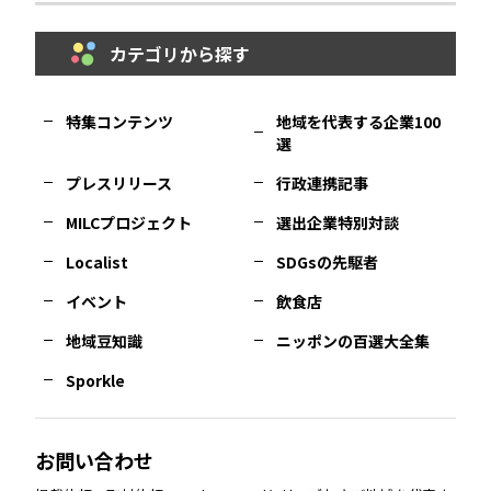
カテゴリから探す
福岡
エリア
島根
エリア
大阪市
エリア
福井
エリア
千葉
エリア
山形
エリア
特集コンテンツ
地域を代表する企業100
選
佐賀
エリア
岡山
エリア
北摂
エリア
長野
エリア
東京23区
エリア
福島
エリア
プレスリリース
行政連携記事
MILCプロジェクト
選出企業特別対談
長崎
エリア
広島
エリア
堺・泉州
エリア
岐阜
エリア
多摩
エリア
Localist
SDGsの先駆者
イベント
飲食店
熊本
エリア
山口
エリア
河内
エリア
静岡
エリア
神奈川
エリア
地域豆知識
ニッポンの百選大全集
Sporkle
大分
エリア
徳島
エリア
兵庫
エリア
愛知
エリア
山梨
エリア
お問い合わせ