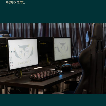
を創ります。
長野エリア
岐阜エリア
静岡エリア
愛知エリア
三重エリア
滋賀エリア
京都エリア
大阪市エリア
北摂エリア
堺・泉州エリア
河内エリア
兵庫エリア
奈良エリア
和歌山エリア
鳥取エリア
島根エリア
岡山エリア
広島エリア
山口エリア
徳島エリア
香川エリア
愛媛エリア
高知エリア
福岡エリア
佐賀エリア
長崎エリア
熊本エリア
大分エリア