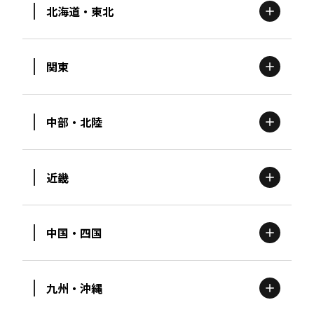
北海道・東北
関東
北海道
エリア
中部・北陸
茨城
エリア
青森
エリア
近畿
新潟
エリア
栃木
エリア
岩手
エリア
中国・四国
滋賀
エリア
富山
エリア
群馬
エリア
宮城
エリア
九州・沖縄
鳥取
エリア
京都
エリア
石川
エリア
埼玉
エリア
秋田
エリア