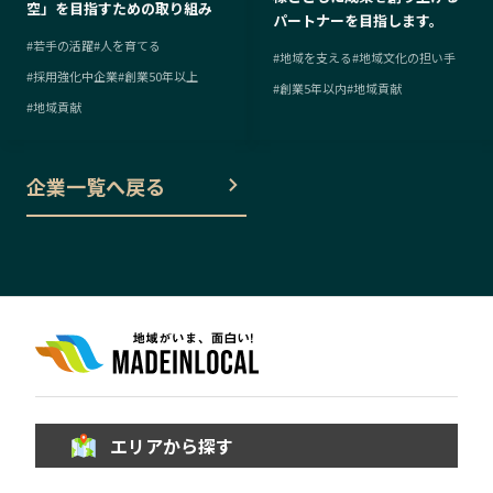
空」を目指すための取り組み
パートナーを目指します。
#
若手の活躍
#
人を育てる
#
地域を支える
#
地域文化の担い手
#
採用強化中企業
#
創業50年以上
#
創業5年以内
#
地域貢献
#
地域貢献
企業一覧へ戻る
エリアから探す