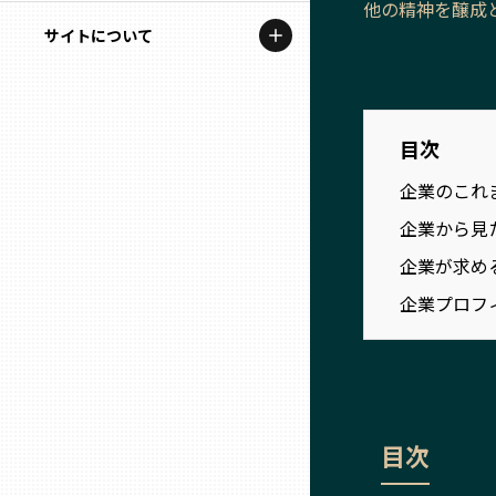
他の精神を醸成
地域を代表する企業100選
記事ライター
サイトについて
岩手
プレスリリース
アンバサダー
私たちの理念
宮城
行政連携記事
お問い合わせ
目次
MILCプロジェクト
秋田
企業のこれ
運営会社情報
選出企業特別対談
企業から見
山形
Localist
企業が求め
企業プロフ
SDGsの先駆者
福島
イベント
茨城
飲食店
栃木
目次
地域豆知識