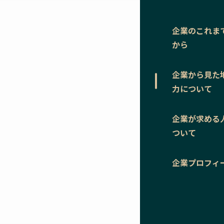
ニッポンの百選大全集
群馬
Sporkle
企業のこれま
埼玉
から
千葉
企業から見た
力について
東京23区
企業が求める
多摩地域
ついて
企業プロフィ
神奈川
新潟
富山