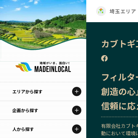
埼玉エリア
カブトギ
フィルタ
創造の心
エリアから探す
信頼に応
企画から探す
北海道
有限会社カブト
特集コンテンツ
人から探す
青森
動において環境