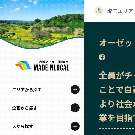
埼玉エリア
オーゼッ
全員がチ
ことで自
エリアから探す
より社会
企画から探す
北海道
業を目指
特集コンテンツ
人から探す
青森