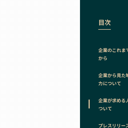
ニッポンの百選大全集
群馬
Sporkle
目次
埼玉
千葉
企業のこれま
東京23区
から
企業から見た
多摩地域
力について
神奈川
企業が求める
ついて
新潟
プレスリリー
富山