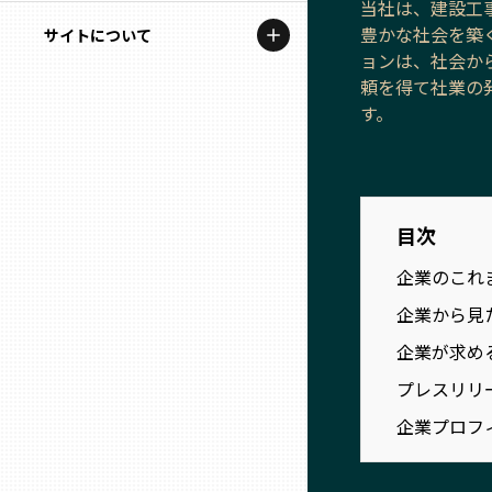
当社は、建設工
地域を代表する企業100選
記事ライター
豊かな社会を築
サイトについて
岩手
プレスリリース
ョンは、社会か
アンバサダー
頼を得て社業の
私たちの理念
宮城
行政連携記事
す。
お問い合わせ
MILCプロジェクト
秋田
運営会社情報
選出企業特別対談
目次
山形
Localist
企業のこれ
SDGsの先駆者
福島
企業から見
企業が求め
イベント
茨城
プレスリリ
飲食店
企業プロフ
栃木
地域豆知識