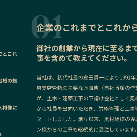
企業のこれまでとこれか
御社の
創業から現在に至るま
でとこれ
事を含めて教えてください。
当社は、初代社長の倉田貫一により1991
地域の魅
京支店管轄の主要な直庸班（自社所属の作
が、土木・建築工事の下請け会社として奥
人材像に
から社員を出向いただき、労務管理と工事
タートしました。創立以来、奥村組様の専
ン様からの工事も継続的に受注しています。
ス