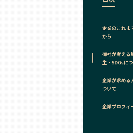
ニッポンの百選大全集
群馬
Sporkle
埼玉
企業のこれま
から
千葉
御社が考える
東京23区
生・SDGsに
多摩地域
企業が求める
ついて
神奈川
企業プロフィ
新潟
富山