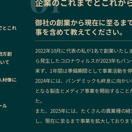
企業のこれまでとこれか
御社の
創業から現在に至るま
でとこれ
事を含めて教えてください。
2022年10月に代表の私が1名で創業いた
地方創
ら発生したコロナウィルスが2023年もパ
ついて
来ず、1年間は準備期間として事業活動を
人材像に
2024年には、パンデミックも終息に向か
となる製造とメディア事業を開始すること
た。
ール
また、2025年には、たくさんの異業種の
し、現在に至るまで事業を拡大しておりま