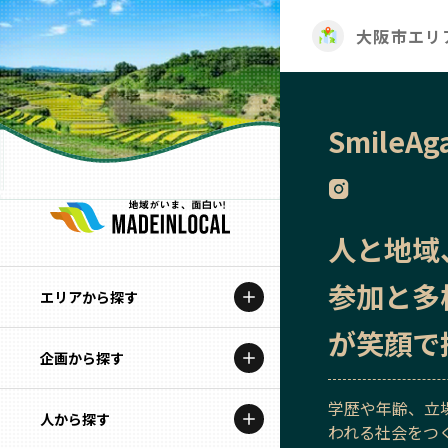
大阪市エリ
SmileAg
人と地域
参加と多
エリアから探す
が笑顔で
企画から探す
北海道
学歴や年齢、立
特集コンテンツ
人から探す
青森
われる社会をつ