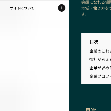
笑顔になれる場
地域を代表する企業100選
記事ライター
地域・働き方を
サイトについて
岩手
プレスリリース
す。
アンバサダー
私たちの理念
宮城
行政連携記事
お問い合わせ
MILCプロジェクト
秋田
目次
運営会社情報
選出企業特別対談
企業のこれ
山形
Localist
御社が考え
企業が求め
SDGsの先駆者
福島
企業プロフ
イベント
茨城
飲食店
栃木
地域豆知識
目次