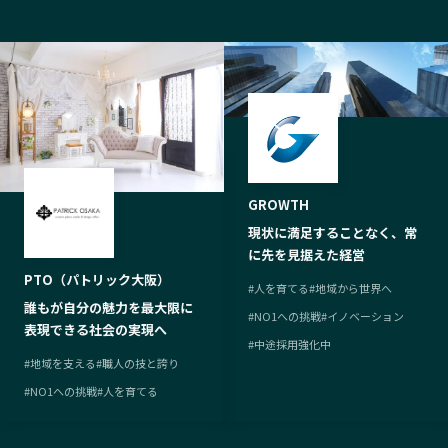
GROWTH
現状に満足することなく、常
に先を見据えた経営
PTO（パトリック大阪）
#
人を育てる
#
地域から世界へ
誰もが自分の魅力を最大限に
#
NO1への挑戦
#
イノベーション
表現できる社会の実現へ
#
中途採用強化中
#
地域を支える
#
職人の技と誇り
#
NO1への挑戦
#
人を育てる