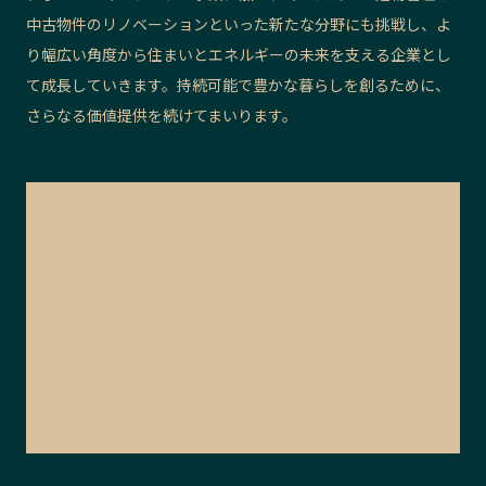
中古物件のリノベーションといった新たな分野にも挑戦し、よ
り幅広い角度から住まいとエネルギーの未来を支える企業とし
て成長していきます。持続可能で豊かな暮らしを創るために、
さらなる価値提供を続けてまいります。