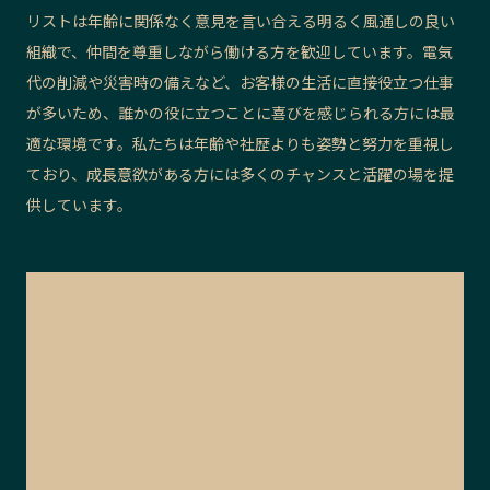
リストは年齢に関係なく意見を言い合える明るく風通しの良い
組織で、仲間を尊重しながら働ける方を歓迎しています。電気
代の削減や災害時の備えなど、お客様の生活に直接役立つ仕事
が多いため、誰かの役に立つことに喜びを感じられる方には最
適な環境です。私たちは年齢や社歴よりも姿勢と努力を重視し
ており、成長意欲がある方には多くのチャンスと活躍の場を提
供しています。