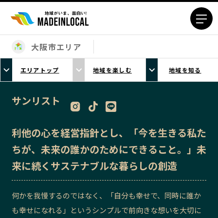
大阪市エリア
エリアから探す
エリアトップ
地域を楽しむ
地域を知る
北海道エリア
青森エリア
岩手エリア
宮城エリア
サンリスト
秋田エリア
山形エリア
福島エリア
茨城エリア
利他の心を経営指針とし、「今を生きる私た
栃木エリア
群馬エリア
ちが、未来の誰かのためにできること。」未
埼玉エリア
千葉エリア
来に続くサステナブルな暮らしの創造
東京23区エリア
多摩エリア
神奈川エリア
新潟エリア
何かを我慢するのではなく、「自分も幸せで、同時に誰か
富山エリア
石川エリア
も幸せになれる」というシンプルで前向きな想いを大切に
福井エリア
山梨エリア