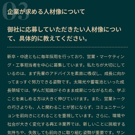
企業が求める人材像について
御社に応募していただきたい
人材像
につい
て、具体的に教えてください。
新卒・中途ともに毎年採用を行っており、営業・マーケティン
グ・工事担当者を中心に募集しています。私たちが大切にして
いるのは、まず先輩のアドバイスを素直に吸収し、成長に向か
ってまっすぐ努力できる姿勢です。太陽光や蓄電池といった成
長領域では、学んだ知識がそのまま成果につながるため、学ぶ
ことを楽しめる方は大きく伸びていけます。また、営業トーク
の巧さよりも、人と関わることが苦にならず、コミュニケーシ
ョンを前向きにとれることを重視しています。さらに、環境や
社会が大きく変化する再エネ業界では、新しいことに挑戦する
気持ちや、失敗しても前向きに取り組む姿勢が重要です。サン