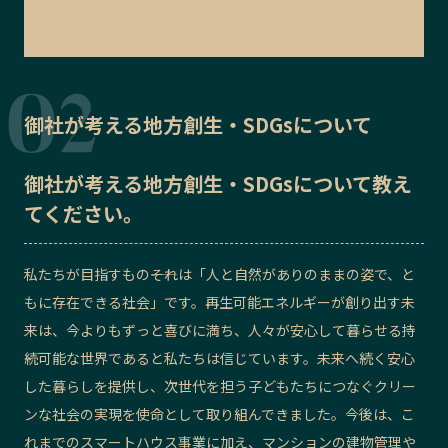
御社が考える地方創生・SDGsについて
御社が考える地方創生・SDGsについて教え
てください。
私たちが目指すもの――それは「人と自然がありのままの姿で、と
もに存在できる社会」です。再生可能エネルギーが創り出す未
来は、今よりもずっと喜びに満ち、人々が安心して暮らせる持
続可能な世界であると私たちは信じています。未来へ続く安心
した暮らしを提供し、次世代を担う子どもたちにつなぐクリー
ンな社会の実現を使命として取り組んできました。今後は、こ
れまでのスマートハウス事業に加え、マンションの建物管理や