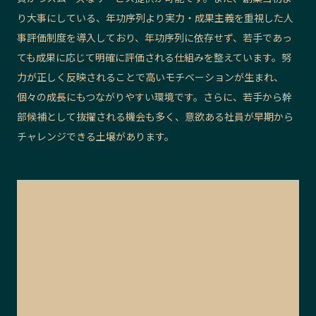
り大事にしている、年功序列より実力・成果主義を重視した人
事評価制度を導入しており、年功序列に依存せず、若手であっ
ても成果に応じて明確に評価される仕組みを整えています。努
力が正しく反映されることで高いモチベーションが生まれ、
個々の成長にもつながりやすい環境です。さらに、若手から幹
部候補として抜擢される機会も多く、意欲ある社員が早期から
チャレンジできる土壌があります。