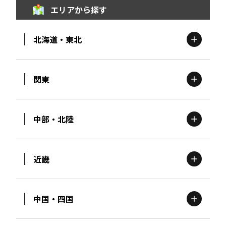
エリアから探す
北海道・東北
関東
北海道
エリア
中部・北陸
茨城
エリア
青森
エリア
近畿
新潟
エリア
栃木
エリア
岩手
エリア
中国・四国
滋賀
エリア
富山
エリア
群馬
エリア
宮城
エリア