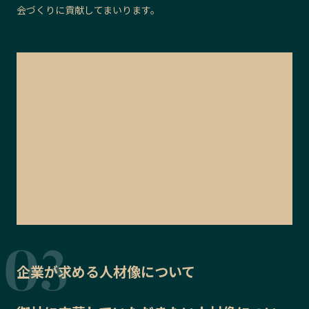
会づくりに貢献してまいります。
企業が求める人材像について