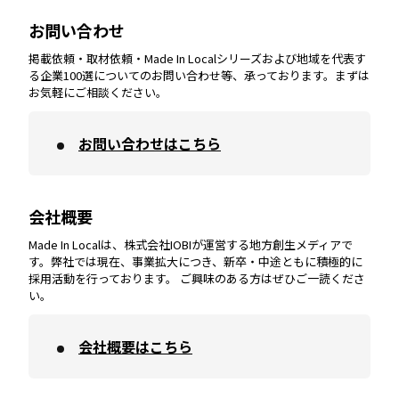
徳島
エリア
兵庫
エリア
愛知
エリア
山梨
エリア
お問い合わせ
掲載依頼・取材依頼・Made In Localシリーズおよび地域を代表す
宮崎
エリア
香川
エリア
奈良
エリア
三重
エリア
る企業100選についてのお問い合わせ等、承っております。まずは
お気軽にご相談ください。
お問い合わせはこちら
鹿児島
エリア
愛媛
エリア
和歌山
エリア
会社概要
沖縄
エリア
高知
エリア
Made In Localは、株式会社IOBIが運営する地方創生メディアで
す。弊社では現在、事業拡大につき、新卒・中途ともに積極的に
採用活動を行っております。 ご興味のある方はぜひご一読くださ
い。
会社概要はこちら