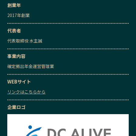
創業年
2017
年創業
代表者
代表取締役
水主誠
事業内容
確定拠出年金運営管理業
WEBサイト
リンクはこちらから
企業ロゴ