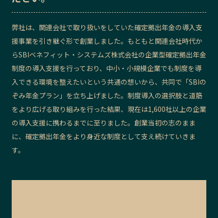
記事ライター
アンバサダー
弊社は、関連会社で取り扱いをしていた確定拠出年金の導入支
援事業を引き継ぐ形で創業しました。もともと関連会社時代か
お問い合わせ
会社概要
らSBIベネフィット・システムズ株式会社の企業型確定拠出年金
制度の導入支援を行っており、中小・小規模企業でも制度を導
入できる環境を整えたいという共通の想いから、共同で「SBIの
ぞみ年金プラン」を立ち上げました。制度導入の選択肢と道筋
をより広げる取り組みを行った結果、現在は1,600社以上の企業
の導入支援に携わるまでに至りました。創業当初の志のまま
に、確定拠出年金をより身近な制度として支え続けていきま
す。