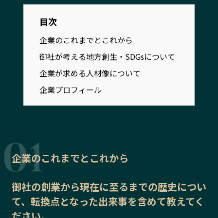
宮崎エリア
鹿児島エリア
目次
沖縄エリア
企業のこれまでとこれから
御社が考える地方創生・SDGsについて
カテゴリから探す
企業が求める人材像について
特集コンテンツ
地域を代表する 企業100選
企業プロフィール
プレスリリース
行政連携記事
MILCプロジェクト
選出企業特別対談
Localist
SDGsの先駆者
イベント
飲食店
企業のこれまでとこれから
地域豆知識
ニッポンの百選大全集
Sporkle
御社の
創業から現在に至るまでの歴史
につい
て、転換点となった出来事を含めて教えてく
「人」から探す
ださい。