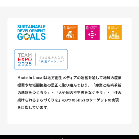
Made In Localは地方創生メディアの運営を通して地域の産業
振興や地域間格差の是正に取り組んでおり、「産業と技術革新
の基盤をつくろう」・「人や国の不平等をなくそう」・「住み
続けられるまちづくりを」の3つのSDGsのターゲットの実現
を目指しています。