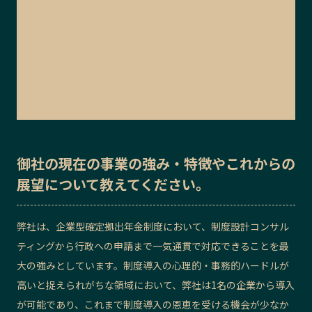
御社の
現在の事業の強み・特徴
や
これからの
展望
について教えてください。
弊社は、企業型確定拠出年金制度において、制度設計コンサル
ティングから行政への申請まで一気通貫で対応できることを最
大の強みとしています。制度導入の心理的・事務的ハードルが
高いと捉えられがちな領域において、弊社は1名の企業から導入
が可能であり、これまで制度導入の恩恵を受ける機会が少なか