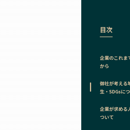
ニッポンの百選大全集
群馬
Sporkle
埼玉
目次
千葉
企業のこれま
東京23区
から
多摩地域
御社が考える
生・SDGsに
神奈川
企業が求める
新潟
ついて
富山