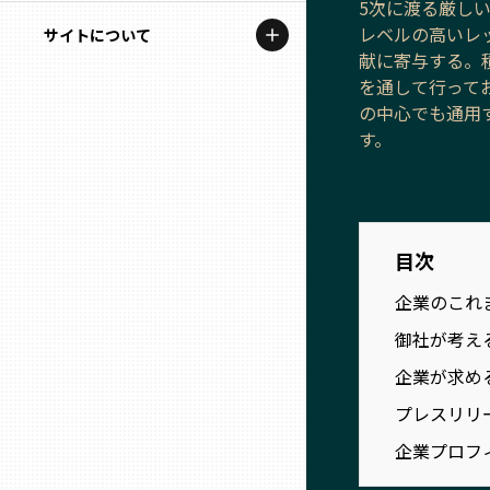
5次に渡る厳し
地域を代表する企業100選
記事ライター
レベルの高いレ
サイトについて
岩手
プレスリリース
献に寄与する。
アンバサダー
を通して行って
私たちの理念
宮城
行政連携記事
の中心でも通用
す。
お問い合わせ
MILCプロジェクト
秋田
運営会社情報
選出企業特別対談
山形
Localist
目次
企業のこれ
SDGsの先駆者
福島
御社が考え
イベント
茨城
企業が求め
飲食店
プレスリリ
栃木
企業プロフ
地域豆知識