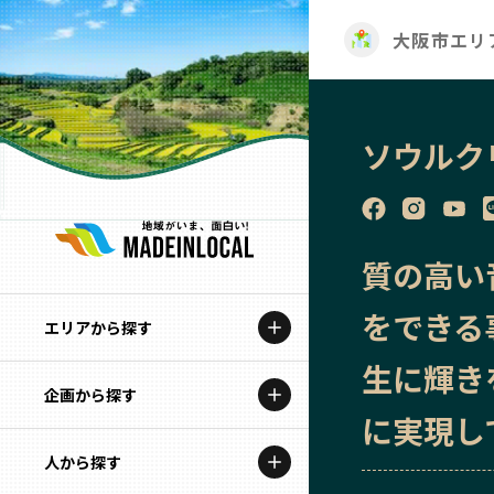
大阪市エリ
ソウルク
質の高い
をできる
エリアから探す
生に輝き
企画から探す
北海道
に実現し
特集コンテンツ
人から探す
青森