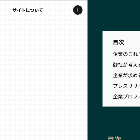
地域を代表する企業100選
記事ライター
サイトについて
岩手
プレスリリース
アンバサダー
私たちの理念
宮城
行政連携記事
お問い合わせ
目次
MILCプロジェクト
秋田
企業のこれ
運営会社情報
選出企業特別対談
御社が考え
山形
Localist
企業が求め
プレスリリ
SDGsの先駆者
福島
企業プロフ
イベント
茨城
飲食店
栃木
地域豆知識
目次