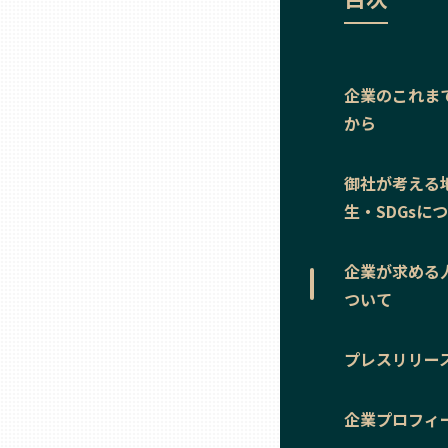
ニッポンの百選大全集
群馬
Sporkle
埼玉
企業のこれま
から
千葉
御社が考える
東京23区
生・SDGsに
多摩地域
企業が求める
ついて
神奈川
プレスリリー
新潟
企業プロフィ
富山