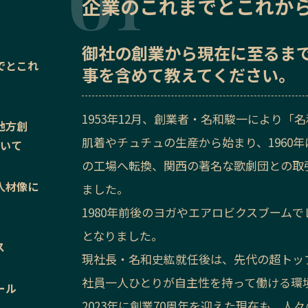
企業のこれまでとこれか
御社の
創業から現在に至るま
でとこれ
事を含めて教えてください。
1953年12月、創業者・名和駿一により
地方創
肌着やチュチュの生産から始まり、1960
ついて
の工場へ転換、関西の著名な歌劇団との取
人材像に
ました。
1980年前後のヨガやエアロビクスブーム
となりました。
ス
現社長・名和史紘就任後は、先代の超トッ
社員一人ひとりが自主性を持って働ける環
ール
2023年に創業70周年を迎えた現在も、