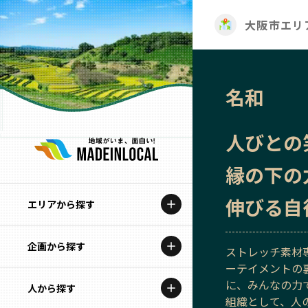
大阪市エリ
名和
人びとの
縁の下の
伸びる自
エリアから探す
企画から探す
北海道
ストレッチ素材
ーテイメントの
特集コンテンツ
に、みんなの力
人から探す
青森
組織として、人