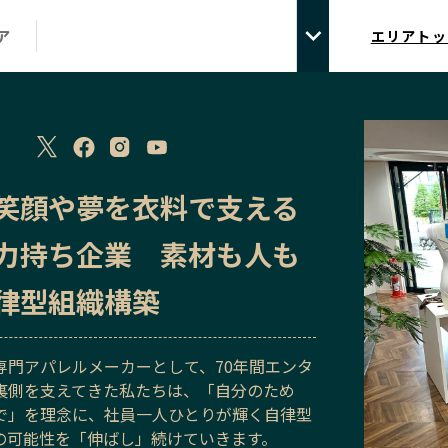
ア
エリアトッ
笑顔や夢を衣料で支える
力持ち企業 素材も人も
律型組織構築
専門アパレルメーカーとして、70年間エンタ
裏側を支えてきた私たちは、「自分のため
で」を理念に、社員一人ひとりが輝く自律型
の可能性を「伸ばし」続けていきます。