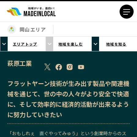
岡山エリア
エリアから探す
エリアトップ
地域を楽しむ
地域を知る
北海道エリア
青森エリア
岩手エリア
宮城エリア
萩原工業
秋田エリア
山形エリア
福島エリア
茨城エリア
フラットヤーン技術が生み出す製品や関連機
栃木エリア
群馬エリア
械を通じて、世の中の人々がより安全で快適
埼玉エリア
千葉エリア
に、そして効率的に経済的活動が出来るよう
東京23区エリア
多摩エリア
に努力していきたい
神奈川エリア
新潟エリア
富山エリア
石川エリア
「おもしれぇ 直ぐやってみゅう」という創業時からのス
福井エリア
山梨エリア