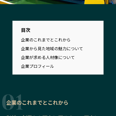
宮崎エリア
鹿児島エリア
沖縄エリア
目次
カテゴリから探す
企業のこれまでとこれから
特集コンテンツ
地域を代表する 企業100選
企業から見た地域の魅力について
プレスリリース
行政連携記事
企業が求める人材像について
MILCプロジェクト
選出企業特別対談
企業プロフィール
Localist
SDGsの先駆者
イベント
飲食店
地域豆知識
ニッポンの百選大全集
Sporkle
企業のこれまでとこれから
「人」から探す