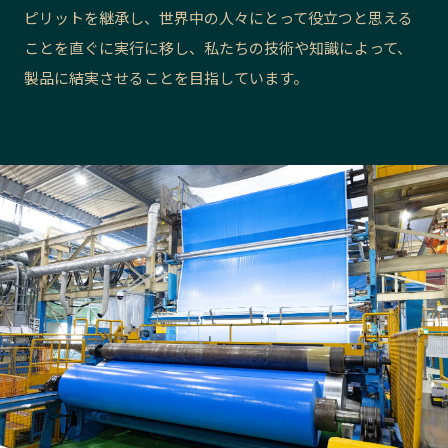
ピリットを継承し、世界中の人々にとって役立つと思える
長野エリア
岐阜エリア
ことを直ぐに実行に移し、私たちの技術や知識によって、
静岡エリア
愛知エリア
製品に結実させることを目指しています。
三重エリア
滋賀エリア
京都エリア
大阪市エリア
北摂エリア
堺・泉州エリア
河内エリア
兵庫エリア
奈良エリア
和歌山エリア
鳥取エリア
島根エリア
岡山エリア
広島エリア
山口エリア
徳島エリア
香川エリア
愛媛エリア
高知エリア
福岡エリア
佐賀エリア
長崎エリア
熊本エリア
大分エリア