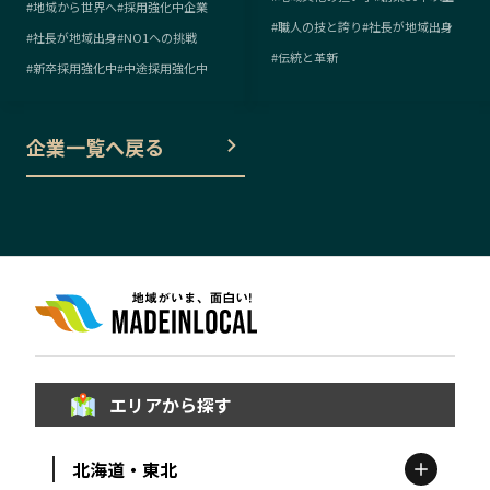
#
地域から世界へ
#
採用強化中企業
#
職人の技と誇り
#
社長が地域出身
#
社長が地域出身
#
NO1への挑戦
#
伝統と革新
#
新卒採用強化中
#
中途採用強化中
企業一覧へ戻る
エリアから探す
北海道・東北