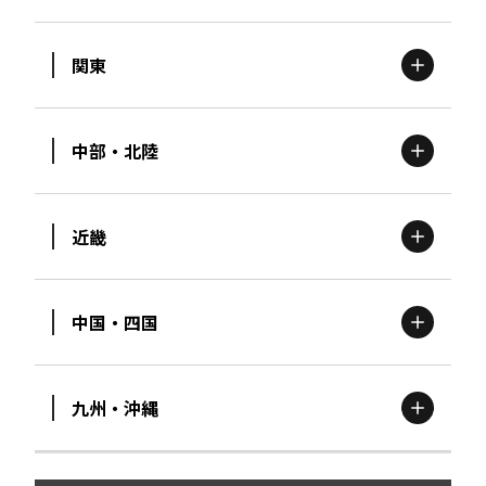
関東
北海道
エリア
中部・北陸
茨城
エリア
青森
エリア
近畿
新潟
エリア
栃木
エリア
岩手
エリア
中国・四国
滋賀
エリア
富山
エリア
群馬
エリア
宮城
エリア
九州・沖縄
鳥取
エリア
京都
エリア
石川
エリア
埼玉
エリア
秋田
エリア