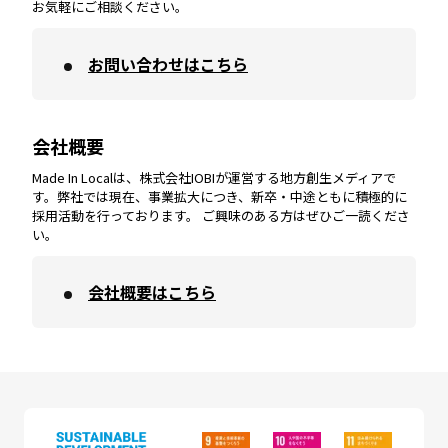
お気軽にご相談ください。
お問い合わせはこちら
鹿児島
エリア
愛媛
エリア
和歌山
エリア
会社概要
沖縄
エリア
高知
エリア
Made In Localは、株式会社IOBIが運営する地方創生メディアで
す。弊社では現在、事業拡大につき、新卒・中途ともに積極的に
採用活動を行っております。 ご興味のある方はぜひご一読くださ
い。
会社概要はこちら