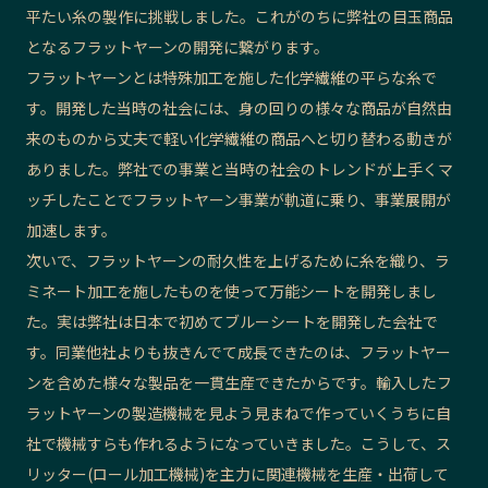
平たい糸の製作に挑戦しました。これがのちに弊社の目玉商品
となるフラットヤーンの開発に繋がります。
フラットヤーンとは特殊加工を施した化学繊維の平らな糸で
す。開発した当時の社会には、身の回りの様々な商品が自然由
来のものから丈夫で軽い化学繊維の商品へと切り替わる動きが
ありました。弊社での事業と当時の社会のトレンドが上手くマ
ッチしたことでフラットヤーン事業が軌道に乗り、事業展開が
加速します。
次いで、フラットヤーンの耐久性を上げるために糸を織り、ラ
ミネート加工を施したものを使って万能シートを開発しまし
た。実は弊社は日本で初めてブルーシートを開発した会社で
す。同業他社よりも抜きんでて成長できたのは、フラットヤー
ンを含めた様々な製品を一貫生産できたからです。輸入したフ
ラットヤーンの製造機械を見よう見まねで作っていくうちに自
社で機械すらも作れるようになっていきました。こうして、ス
リッター(ロール加工機械)を主力に関連機械を生産・出荷して