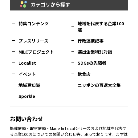
カテゴリから探す
福岡
エリア
島根
エリア
大阪市
エリア
福井
エリア
千葉
エリア
山形
エリア
特集コンテンツ
地域を代表する企業100
選
佐賀
エリア
岡山
エリア
北摂
エリア
長野
エリア
東京23区
エリア
福島
エリア
プレスリリース
行政連携記事
MILCプロジェクト
選出企業特別対談
長崎
エリア
広島
エリア
堺・泉州
エリア
岐阜
エリア
多摩
エリア
Localist
SDGsの先駆者
イベント
飲食店
熊本
エリア
山口
エリア
河内
エリア
静岡
エリア
神奈川
エリア
地域豆知識
ニッポンの百選大全集
Sporkle
大分
エリア
徳島
エリア
兵庫
エリア
愛知
エリア
山梨
エリア
お問い合わせ
掲載依頼・取材依頼・Made In Localシリーズおよび地域を代表す
宮崎
エリア
香川
エリア
奈良
エリア
三重
エリア
る企業100選についてのお問い合わせ等、承っております。まずは