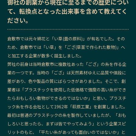
御社の
創業から現在に至るまでの歴史
につい
記事ライター
アンバサダー
て、転換点となった出来事を含めて教えてく
ださい。
お問い合わせ
会社概要
倉敷市では元々綿花と「い草(畳の原料)」が有名でした。その
ため、倉敷市では「い草」を「ござ(草茎で作られた敷物)」へ
と加工する企業が数多く誕生しました。
弊社の前身は当時倉敷市に複数社あった「ござ」の糸を作る企
業の一つです。当時の「ござ」は天然素材ゆえに品質や値段に
差があり、色や製品の質にばらつきがありました。そこで、創
業者は「プラスチックを使用した低価格で強度の高い糸ができ
たらおもしろい敷物ができるのではないか」と思い、プラスチ
ック糸を作る会社として1962年「萩原工業」を創業しました。
最初は普通のプラスチックの糸を製作していましたが、「おも
しろいと思ったら、まずは皆でやってみよう」という
企業スピ
リット
のもと、「平たい糸があっても面白いのではないか」と