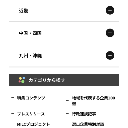
近畿
新潟
エリア
栃木
エリア
岩手
エリア
中国・四国
滋賀
エリア
富山
エリア
群馬
エリア
宮城
エリア
九州・沖縄
鳥取
エリア
京都
エリア
石川
エリア
埼玉
エリア
秋田
エリア
カテゴリから探す
福岡
エリア
島根
エリア
大阪市
エリア
福井
エリア
千葉
エリア
山形
エリア
特集コンテンツ
地域を代表する企業100
選
佐賀
エリア
岡山
エリア
北摂
エリア
長野
エリア
東京23区
エリア
福島
エリア
プレスリリース
行政連携記事
MILCプロジェクト
選出企業特別対談