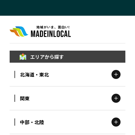
エリアから探す
北海道・東北
関東
北海道
エリア
中部・北陸
茨城
エリア
青森
エリア