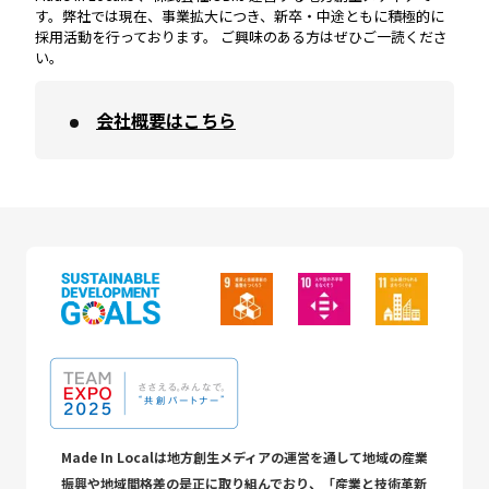
す。弊社では現在、事業拡大につき、新卒・中途ともに積極的に
採用活動を行っております。 ご興味のある方はぜひご一読くださ
い。
会社概要はこちら
Made In Localは地方創生メディアの運営を通して地域の産業
振興や地域間格差の是正に取り組んでおり、「産業と技術革新