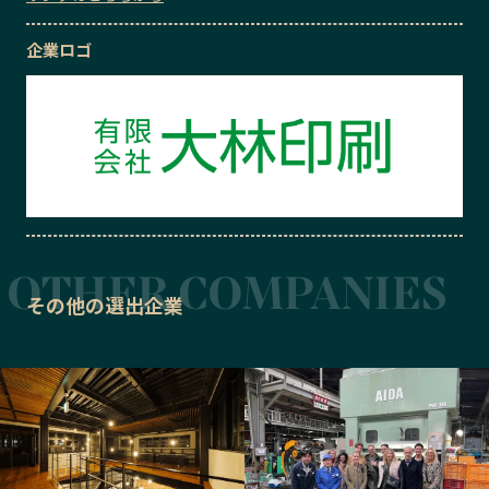
企業ロゴ
その他の選出企業