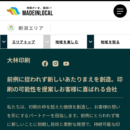
新潟エリア
エリアから探す
エリアトップ
地域を楽しむ
地域を知る
北海道エリア
青森エリア
岩手エリア
宮城エリア
大林印刷
秋田エリア
山形エリア
福島エリア
茨城エリア
前例に捉われず新しいあたりまえを創造。印
栃木エリア
群馬エリア
刷の可能性を提案しお客様に喜ばれる会社
埼玉エリア
千葉エリア
東京23区エリア
多摩エリア
私たちは、印刷の枠を超えた価値を創造し、お客様の想い
神奈川エリア
新潟エリア
を形にするパートナーを目指します。前例にとらわれず常
富山エリア
石川エリア
に新しいことに挑戦し技術と柔軟な発想で、持続可能な印
福井エリア
山梨エリア