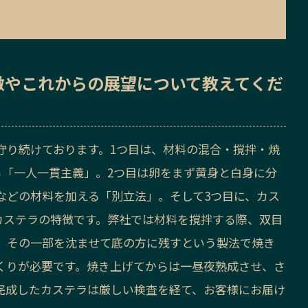
徴
や
これからの展望
について教えてくだ
守り続けております。1つ目は、材料の混合・撹拌・焼
る「一人一貫主義」。2つ目は卵をまず黄身と白身に分
などの材料を加える「別立法」。そして3つ目に、カス
崎カステラの特徴です。弊社では材料を撹拌する際、双目
、その一部を沈ませて底の方に残すという製法で焼き
くりが必要です。焼き上げてからは一昼夜熟成させ、さ
完成したカステラは厳しい検査を経て、お客様にお届け