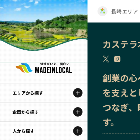
長崎エリア
カステラ
創業の心
を支えと
エリアから探す
つなぎ、
企画から探す
北海道
す。
特集コンテンツ
人から探す
青森