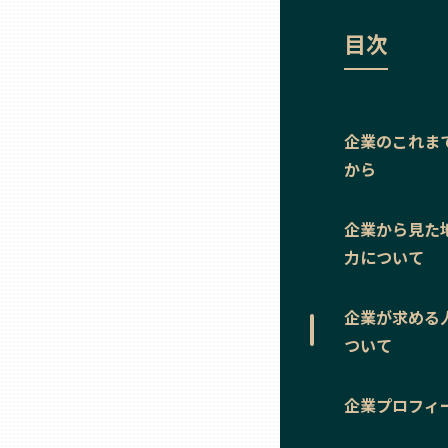
ニッポンの百選大全集
群馬
目次
Sporkle
埼玉
企業のこれま
千葉
から
東京23区
企業から見た
力について
多摩地域
企業が求める
神奈川
ついて
新潟
企業プロフィ
富山