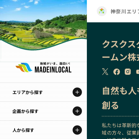
神奈川エリ
クスクス
ームン株
自然も人
エリアから探す
創る
企画から探す
北海道
私たちは革新的
特集コンテンツ
人から探す
青森
域の方々、従業