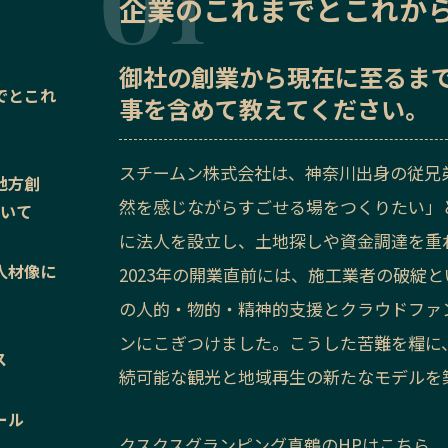
企業のこれまでとこれか
御社の
創業から現在に至るま
でとこれ
事を含めて教えてください。
スチームン株式会社は、神奈川出身の従兄
地方創
然を感じながらすごせる場をつくりたい」と
ついて
に法人を設立し、土地探しや資金調達を重
人材像に
2023年の開業直前には、施工業者の破綻
の人的・物的・精神的支援とクラウドファ
ンにこぎつけました。こうした苦難を糧に
ス
続可能な観光と地域再生の新たなモデルを
ール
クスクスグランピング真鶴のHPはこちら