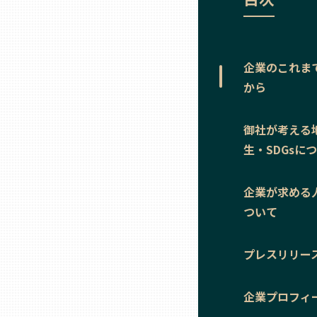
ニッポンの百選大全集
群馬
Sporkle
埼玉
企業のこれま
から
千葉
御社が考える
東京23区
生・SDGsに
多摩地域
企業が求める
ついて
神奈川
プレスリリー
新潟
企業プロフィ
富山