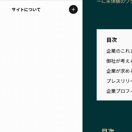
ーに未体験のワ
地域を代表する企業100選
記事ライター
サイトについて
岩手
プレスリリース
アンバサダー
私たちの理念
宮城
行政連携記事
お問い合わせ
目次
MILCプロジェクト
秋田
企業のこれ
運営会社情報
選出企業特別対談
御社が考え
山形
Localist
企業が求め
プレスリリ
SDGsの先駆者
福島
企業プロフ
イベント
茨城
飲食店
栃木
地域豆知識
目次