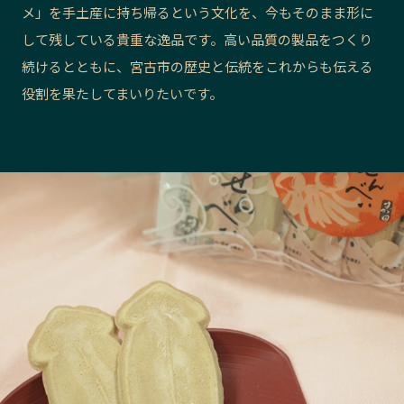
メ」を手土産に持ち帰るという文化を、今もそのまま形に
長野エリア
岐阜エリア
して残している貴重な逸品です。高い品質の製品をつくり
静岡エリア
愛知エリア
続けるとともに、宮古市の歴史と伝統をこれからも伝える
三重エリア
滋賀エリア
役割を果たしてまいりたいです。
京都エリア
大阪市エリア
北摂エリア
堺・泉州エリア
河内エリア
兵庫エリア
奈良エリア
和歌山エリア
鳥取エリア
島根エリア
岡山エリア
広島エリア
山口エリア
徳島エリア
香川エリア
愛媛エリア
高知エリア
福岡エリア
佐賀エリア
長崎エリア
熊本エリア
大分エリア