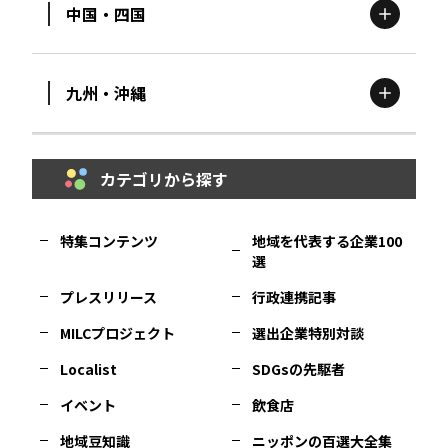
中国・四国
滋賀
エリア
富山
エリア
群馬
エリア
宮城
エリア
九州・沖縄
鳥取
エリア
京都
エリア
石川
エリア
埼玉
エリア
秋田
エリア
カテゴリから探す
福岡
エリア
島根
エリア
大阪市
エリア
福井
エリア
千葉
エリア
山形
エリア
特集コンテンツ
地域を代表する企業100
選
佐賀
エリア
岡山
エリア
北摂
エリア
長野
エリア
東京23区
エリア
福島
エリア
プレスリリース
行政連携記事
MILCプロジェクト
選出企業特別対談
長崎
エリア
広島
エリア
堺・泉州
エリア
岐阜
エリア
多摩
エリア
Localist
SDGsの先駆者
イベント
飲食店
熊本
エリア
山口
エリア
河内
エリア
静岡
エリア
神奈川
エリア
地域豆知識
ニッポンの百選大全集