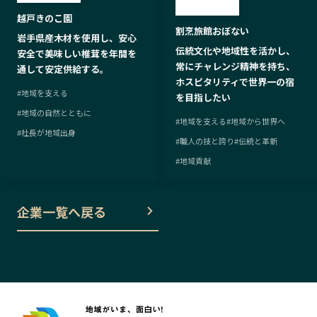
越戸きのこ園
割烹旅館おぼない
岩手県産木材を使用し、安心
伝統文化や地域性を活かし、
安全で美味しい椎茸を年間を
常にチャレンジ精神を持ち、
通して安定供給する。
ホスピタリティで世界一の宿
#
地域を支える
を目指したい
#
地域の自然とともに
#
地域を支える
#
地域から世界へ
#
社長が地域出身
#
職人の技と誇り
#
伝統と革新
#
地域貢献
企業一覧へ戻る