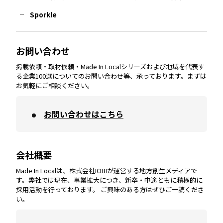
Sporkle
大分
エリア
徳島
エリア
兵庫
エリア
愛知
エリア
山梨
エリア
お問い合わせ
掲載依頼・取材依頼・Made In Localシリーズおよび地域を代表す
宮崎
エリア
香川
エリア
奈良
エリア
三重
エリア
る企業100選についてのお問い合わせ等、承っております。まずは
お気軽にご相談ください。
お問い合わせはこちら
鹿児島
エリア
愛媛
エリア
和歌山
エリア
会社概要
沖縄
エリア
高知
エリア
Made In Localは、株式会社IOBIが運営する地方創生メディアで
す。弊社では現在、事業拡大につき、新卒・中途ともに積極的に
採用活動を行っております。 ご興味のある方はぜひご一読くださ
い。