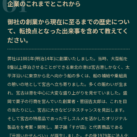
企業のこれまでとこれから
記事ライター
アンバサダー
御社の
創業から現在に至るまでの歴史
につい
お問い合わせ
会社概要
て、転換点となった出来事を含めて教えてく
ださい。
弊社は1881年(明治14年)に創業いたしました。当時、大型船を
8隻以上停泊させることができる東北の港は宮古港しかなく、太
平洋沿いに東京から北へ向かう船の多くは、船の補給や乗組員
の憩いの地として宮古へ立ち寄りました。多くの賑わいが生ま
れ、宮古は港を中心に大変な盛り上がりを見せていました。盛
岡で菓子の行商を営んでいた創業者・菅田吉太郎は、これを目
の当たりにし、宮古に大きなビジネスチャンスを見出します。
そして宮古の特産品であった干しスルメを活かしたオリジナル
製品をを考案・開発し、菓子舗「すが田」と代表商品である
『元祖いかせんべい』が誕生しました。その後1979年に法人化