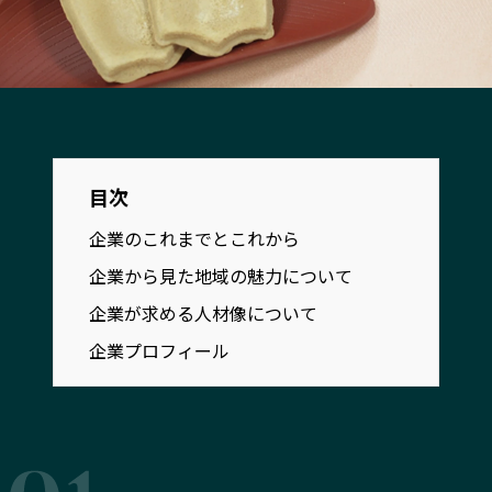
宮崎エリア
鹿児島エリア
沖縄エリア
カテゴリから探す
特集コンテンツ
地域を代表する 企業100選
目次
プレスリリース
行政連携記事
企業のこれまでとこれから
MILCプロジェクト
選出企業特別対談
企業から見た地域の魅力について
Localist
SDGsの先駆者
企業が求める人材像について
イベント
飲食店
企業プロフィール
地域豆知識
ニッポンの百選大全集
Sporkle
「人」から探す