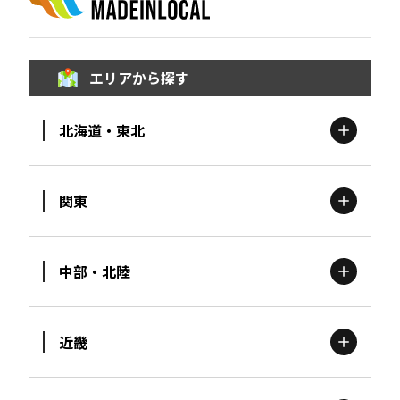
エリアから探す
北海道・東北
関東
北海道
エリア
中部・北陸
茨城
エリア
青森
エリア
近畿
新潟
エリア
栃木
エリア
岩手
エリア