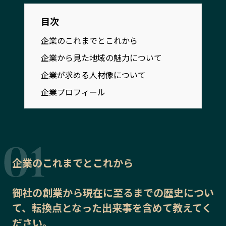
宮崎エリア
鹿児島エリア
目次
沖縄エリア
企業のこれまでとこれから
企業から見た地域の魅力について
カテゴリから探す
企業が求める人材像について
特集コンテンツ
地域を代表する 企業100選
企業プロフィール
プレスリリース
行政連携記事
MILCプロジェクト
選出企業特別対談
Localist
SDGsの先駆者
イベント
飲食店
企業のこれまでとこれから
地域豆知識
ニッポンの百選大全集
Sporkle
御社の
創業から現在に至るまでの歴史
につい
て、転換点となった出来事を含めて教えてく
「人」から探す
ださい。