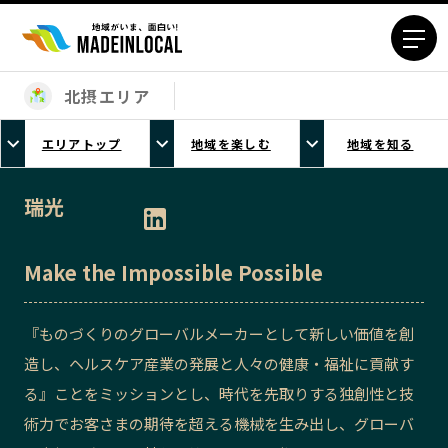
北摂エリア
エリアから探す
エリアトップ
地域を楽しむ
地域を知る
北海道エリア
青森エリア
岩手エリア
宮城エリア
瑞光
秋田エリア
山形エリア
福島エリア
茨城エリア
Make the Impossible Possible
栃木エリア
群馬エリア
埼玉エリア
千葉エリア
『ものづくりのグローバルメーカーとして新しい価値を創
東京23区エリア
多摩エリア
造し、ヘルスケア産業の発展と人々の健康・福祉に貢献す
神奈川エリア
新潟エリア
る』ことをミッションとし、時代を先取りする独創性と技
富山エリア
石川エリア
術力でお客さまの期待を超える機械を生み出し、グローバ
福井エリア
山梨エリア