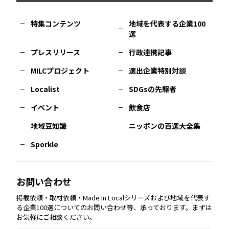
福岡
エリア
島根
エリア
大阪市
エリア
福井
エリア
千葉
エリア
山形
エリア
特集コンテンツ
地域を代表する企業100
選
佐賀
エリア
岡山
エリア
北摂
エリア
長野
エリア
東京23区
エリア
福島
エリア
プレスリリース
行政連携記事
MILCプロジェクト
選出企業特別対談
長崎
エリア
広島
エリア
堺・泉州
エリア
岐阜
エリア
多摩
エリア
Localist
SDGsの先駆者
イベント
飲食店
熊本
エリア
山口
エリア
河内
エリア
静岡
エリア
神奈川
エリア
地域豆知識
ニッポンの百選大全集
Sporkle
大分
エリア
徳島
エリア
兵庫
エリア
愛知
エリア
山梨
エリア
お問い合わせ
掲載依頼・取材依頼・Made In Localシリーズおよび地域を代表す
宮崎
エリア
香川
エリア
奈良
エリア
三重
エリア
る企業100選についてのお問い合わせ等、承っております。まずは
お気軽にご相談ください。