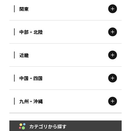
関東
北海道
エリア
中部・北陸
茨城
エリア
青森
エリア
近畿
新潟
エリア
栃木
エリア
岩手
エリア
中国・四国
滋賀
エリア
富山
エリア
群馬
エリア
宮城
エリア
九州・沖縄
鳥取
エリア
京都
エリア
石川
エリア
埼玉
エリア
秋田
エリア
カテゴリから探す