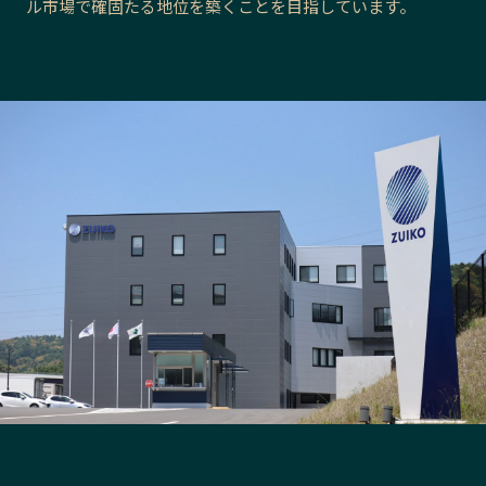
ル市場で確固たる地位を築くことを目指しています。
長野エリア
岐阜エリア
静岡エリア
愛知エリア
三重エリア
滋賀エリア
京都エリア
大阪市エリア
北摂エリア
堺・泉州エリア
河内エリア
兵庫エリア
奈良エリア
和歌山エリア
鳥取エリア
島根エリア
岡山エリア
広島エリア
山口エリア
徳島エリア
香川エリア
愛媛エリア
高知エリア
福岡エリア
佐賀エリア
長崎エリア
熊本エリア
大分エリア