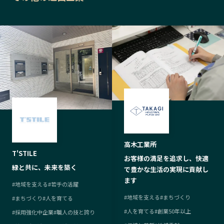
高木工業所
T'STILE
お客様の満足を追求し、快適
緑と共に、未来を築く
で豊かな生活の実現に貢献し
ます
#
地域を支える
#
若手の活躍
#
地域を支える
#
まちづくり
#
まちづくり
#
人を育てる
#
人を育てる
#
創業50年以上
#
採用強化中企業
#
職人の技と誇り