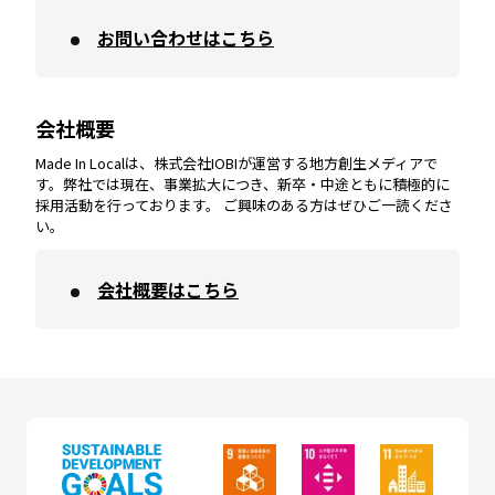
お問い合わせはこちら
鹿児島
エリア
愛媛
エリア
和歌山
エリア
会社概要
沖縄
エリア
高知
エリア
Made In Localは、株式会社IOBIが運営する地方創生メディアで
す。弊社では現在、事業拡大につき、新卒・中途ともに積極的に
採用活動を行っております。 ご興味のある方はぜひご一読くださ
い。
会社概要はこちら