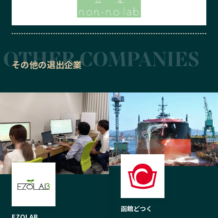
その他の選出企業
函館どつく
EZOLAB