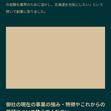
の経験を業界のために活かし、北海道を元気にしたい」という
想いで創業に至りました。
御社の
現在の事業の強み・特徴
や
これからの