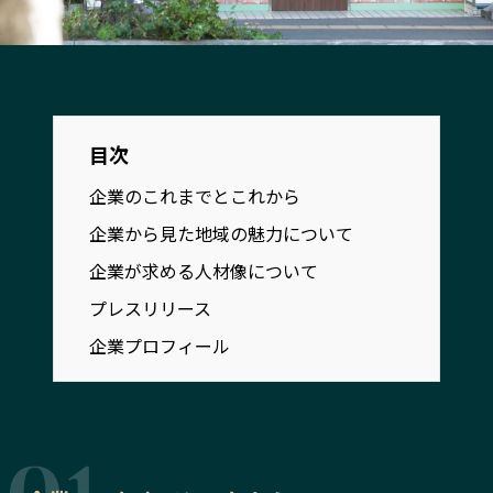
宮崎エリア
鹿児島エリア
沖縄エリア
カテゴリから探す
目次
特集コンテンツ
地域を代表する 企業100選
企業のこれまでとこれから
プレスリリース
行政連携記事
企業から見た地域の魅力について
MILCプロジェクト
選出企業特別対談
企業が求める人材像について
Localist
SDGsの先駆者
プレスリリース
イベント
飲食店
企業プロフィール
地域豆知識
ニッポンの百選大全集
Sporkle
「人」から探す