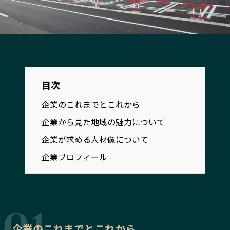
宮崎エリア
鹿児島エリア
沖縄エリア
カテゴリから探す
目次
特集コンテンツ
地域を代表する 企業100選
プレスリリース
行政連携記事
企業のこれまでとこれから
MILCプロジェクト
選出企業特別対談
企業から見た地域の魅力について
Localist
SDGsの先駆者
企業が求める人材像について
イベント
飲食店
企業プロフィール
地域豆知識
ニッポンの百選大全集
Sporkle
「人」から探す
企業のこれまでとこれから