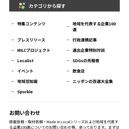
カテゴリから探す
福岡
エリア
島根
エリア
大阪市
エリア
福井
エリア
千葉
エリア
山形
エリア
特集コンテンツ
地域を代表する企業100
選
佐賀
エリア
岡山
エリア
北摂
エリア
長野
エリア
東京23区
エリア
福島
エリア
プレスリリース
行政連携記事
MILCプロジェクト
選出企業特別対談
長崎
エリア
広島
エリア
堺・泉州
エリア
岐阜
エリア
多摩
エリア
Localist
SDGsの先駆者
イベント
飲食店
熊本
エリア
山口
エリア
河内
エリア
静岡
エリア
神奈川
エリア
地域豆知識
ニッポンの百選大全集
Sporkle
大分
エリア
徳島
エリア
兵庫
エリア
愛知
エリア
山梨
エリア
お問い合わせ
掲載依頼・取材依頼・Made In Localシリーズおよび地域を代表す
宮崎
エリア
香川
エリア
奈良
エリア
三重
エリア
る企業100選についてのお問い合わせ等、承っております。まずは