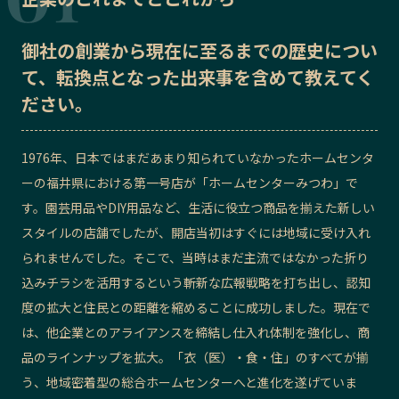
記事ライター
アンバサダー
御社の
創業から現在に至るまでの歴史
につい
て、転換点となった出来事を含めて教えてく
お問い合わせ
会社概要
ださい。
1976年、日本ではまだあまり知られていなかったホームセンタ
ーの福井県における第一号店が「ホームセンターみつわ」で
す。園芸用品やDIY用品など、生活に役立つ商品を揃えた新しい
スタイルの店舗でしたが、開店当初はすぐには地域に受け入れ
られませんでした。そこで、当時はまだ主流ではなかった折り
込みチラシを活用するという斬新な広報戦略を打ち出し、認知
度の拡大と住民との距離を縮めることに成功しました。現在で
は、他企業とのアライアンスを締結し仕入れ体制を強化し、商
品のラインナップを拡大。「衣（医）・食・住」のすべてが揃
う、地域密着型の総合ホームセンターへと進化を遂げていま