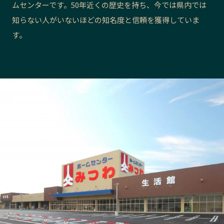
ムセンターです。50年近くの歴史を持ち、今では県内では
長野エリア
岐阜エリア
知らない人がいないほどの知名度と信頼を獲得していま
静岡エリア
愛知エリア
す。
三重エリア
滋賀エリア
京都エリア
大阪市エリア
北摂エリア
堺・泉州エリア
河内エリア
兵庫エリア
奈良エリア
和歌山エリア
鳥取エリア
島根エリア
岡山エリア
広島エリア
山口エリア
徳島エリア
香川エリア
愛媛エリア
高知エリア
福岡エリア
佐賀エリア
長崎エリア
熊本エリア
大分エリア