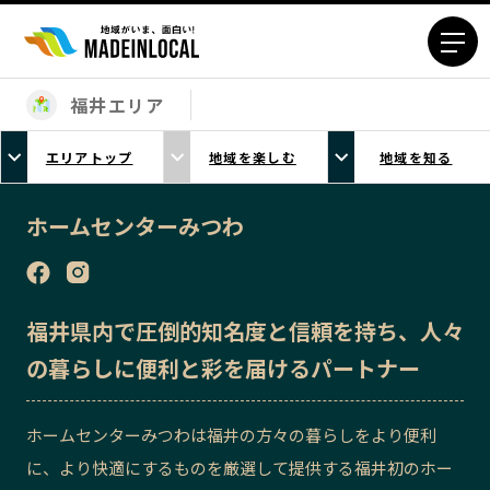
福井エリア
エリアから探す
エリアトップ
地域を楽しむ
地域を知る
北海道エリア
青森エリア
岩手エリア
宮城エリア
ホームセンターみつわ
秋田エリア
山形エリア
福島エリア
茨城エリア
栃木エリア
群馬エリア
福井県内で圧倒的知名度と信頼を持ち、人々
埼玉エリア
千葉エリア
の暮らしに便利と彩を届けるパートナー
東京23区エリア
多摩エリア
神奈川エリア
新潟エリア
ホームセンターみつわは福井の方々の暮らしをより便利
富山エリア
石川エリア
に、より快適にするものを厳選して提供する福井初のホー
福井エリア
山梨エリア