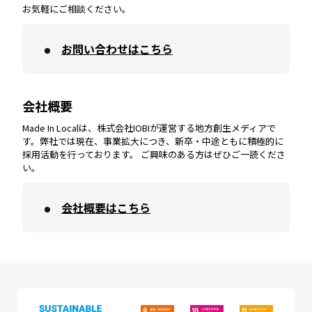
お気軽にご相談ください。
お問い合わせはこちら
鹿児島
エリア
愛媛
エリア
和歌山
エリア
会社概要
沖縄
エリア
高知
エリア
Made In Localは、株式会社IOBIが運営する地方創生メディアで
す。弊社では現在、事業拡大につき、新卒・中途ともに積極的に
採用活動を行っております。 ご興味のある方はぜひご一読くださ
い。
会社概要はこちら