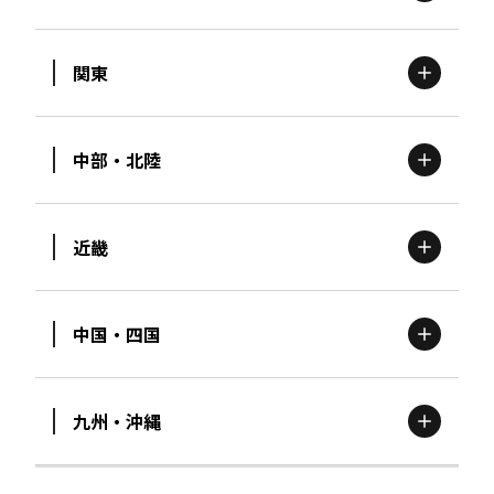
関東
北海道
エリア
中部・北陸
茨城
エリア
青森
エリア
近畿
新潟
エリア
栃木
エリア
岩手
エリア
中国・四国
滋賀
エリア
富山
エリア
群馬
エリア
宮城
エリア
九州・沖縄
鳥取
エリア
京都
エリア
石川
エリア
埼玉
エリア
秋田
エリア