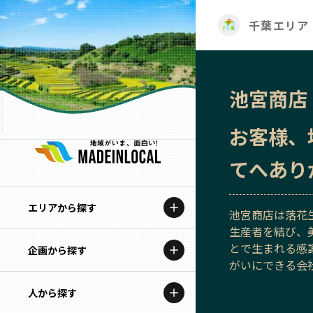
千葉エリア
池宮商店
お客様、
てへあり
エリアから探す
池宮商店は落花
生産者を結び、
とで生まれる感
企画から探す
北海道
がいにできる会
特集コンテンツ
人から探す
青森