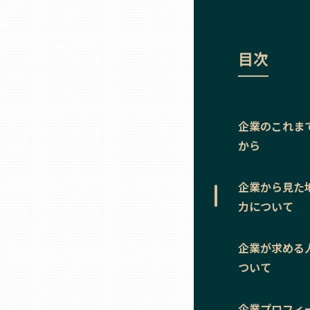
ニッポンの百選大全集
群馬
Sporkle
埼玉
目次
千葉
企業のこれま
東京23区
から
多摩地域
企業から見た
力について
神奈川
企業が求める
ついて
新潟
企業プロフィ
富山