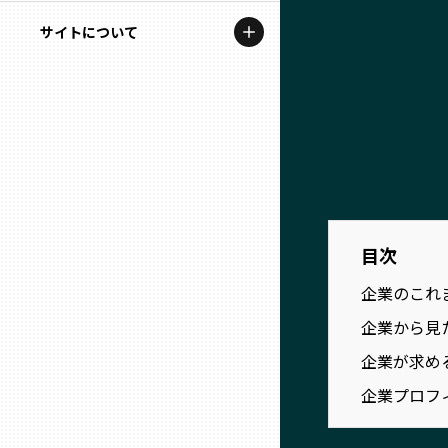
地域を代表する企業100選
記事ライター
サイトについて
岩手
プレスリリース
アンバサダー
私たちの理念
宮城
行政連携記事
お問い合わせ
MILCプロジェクト
秋田
運営会社情報
選出企業特別対談
山形
Localist
目次
SDGsの先駆者
福島
企業のこれ
イベント
企業から見
茨城
企業が求め
飲食店
企業プロフ
栃木
地域豆知識