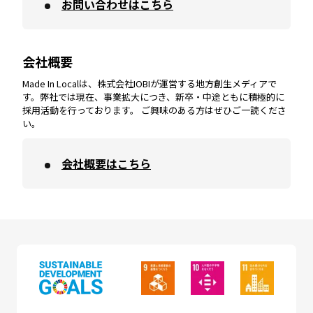
お問い合わせはこちら
鹿児島
エリア
愛媛
エリア
和歌山
エリア
会社概要
沖縄
エリア
高知
エリア
Made In Localは、株式会社IOBIが運営する地方創生メディアで
す。弊社では現在、事業拡大につき、新卒・中途ともに積極的に
採用活動を行っております。 ご興味のある方はぜひご一読くださ
い。
会社概要はこちら