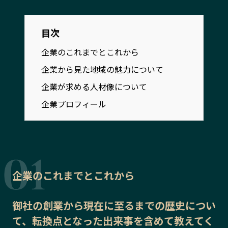
宮崎エリア
鹿児島エリア
沖縄エリア
目次
企業のこれまでとこれから
カテゴリから探す
企業から見た地域の魅力について
企業が求める人材像について
特集コンテンツ
地域を代表する 企業100選
プレスリリース
行政連携記事
企業プロフィール
MILCプロジェクト
選出企業特別対談
Localist
SDGsの先駆者
イベント
飲食店
地域豆知識
ニッポンの百選大全集
企業のこれまでとこれから
Sporkle
御社の
創業から現在に至るまでの歴史
につい
て、転換点となった出来事を含めて教えてく
「人」から探す