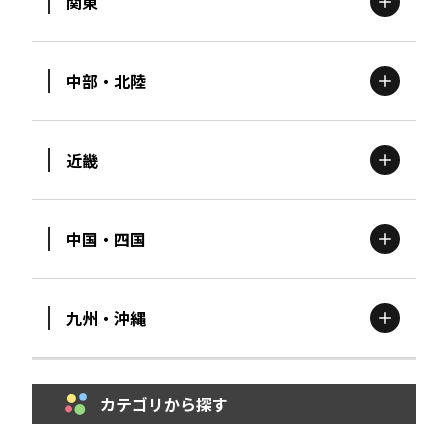
関東
北海道
エリア
中部・北陸
茨城
エリア
青森
エリア
近畿
新潟
エリア
栃木
エリア
岩手
エリア
中国・四国
滋賀
エリア
富山
エリア
群馬
エリア
宮城
エリア
九州・沖縄
鳥取
エリア
京都
エリア
石川
エリア
埼玉
エリア
秋田
エリア
カテゴリから探す
福岡
エリア
島根
エリア
大阪市
エリア
福井
エリア
千葉
エリア
山形
エリア