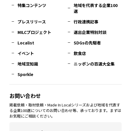
特集コンテンツ
地域を代表する企業100
選
佐賀
エリア
岡山
エリア
北摂
エリア
長野
エリア
東京23区
エリア
福島
エリア
プレスリリース
行政連携記事
MILCプロジェクト
選出企業特別対談
長崎
エリア
広島
エリア
堺・泉州
エリア
岐阜
エリア
多摩
エリア
Localist
SDGsの先駆者
イベント
飲食店
熊本
エリア
山口
エリア
河内
エリア
静岡
エリア
神奈川
エリア
地域豆知識
ニッポンの百選大全集
Sporkle
大分
エリア
徳島
エリア
兵庫
エリア
愛知
エリア
山梨
エリア
お問い合わせ
掲載依頼・取材依頼・Made In Localシリーズおよび地域を代表す
宮崎
エリア
香川
エリア
奈良
エリア
三重
エリア
る企業100選についてのお問い合わせ等、承っております。まずは
お気軽にご相談ください。