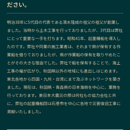
ださい。
記事ライター
アンバサダー
明治38年に5代目の代表である清水隆成の祖父の祖父が創業し
お問い合わせ
会社概要
ました。当時から土木工事を行っておりましたが、3代目は弊社
にとって重要な一手を打ちます。昭和41年、起重機船を導入し
たのです。弊社や同業の施工業者は、それまで県が保有する作
業船を借りておりましたが、県が作業船の保有を取りやめたこ
とがその大きな理由でした。弊社で船を保有することで、海上
工事の幅が広がり、秋田県以外の地域にも進出しはじめます。
東北各地から四国・九州・台湾にまで及ぶネットワークを築き
ました。現在は、秋田県・青森県の日本海側を中心に、業務を
行っております。東日本大震災の際は何社もの協力会社と共
に、弊社の起重機船団は石巻市を中心に各地で災害復旧工事に
貢献いたしました。