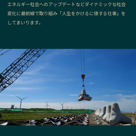
エネルギー社会へのアップデートなどダイナミックな社会
長野エリア
岐阜エリア
変化に最前線で取り組み「人生をかけるに値する仕事」を
静岡エリア
愛知エリア
してまいります。
三重エリア
滋賀エリア
京都エリア
大阪市エリア
北摂エリア
堺・泉州エリア
河内エリア
兵庫エリア
奈良エリア
和歌山エリア
鳥取エリア
島根エリア
岡山エリア
広島エリア
山口エリア
徳島エリア
香川エリア
愛媛エリア
高知エリア
福岡エリア
佐賀エリア
長崎エリア
熊本エリア
大分エリア