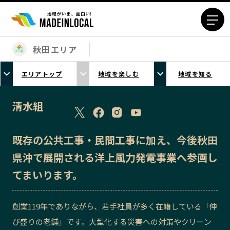
秋田エリア
エリアから探す
エリアトップ
地域を楽しむ
地域を知る
北海道エリア
青森エリア
岩手エリア
宮城エリア
清水組
秋田エリア
山形エリア
福島エリア
茨城エリア
既存の公共工事・民間工事に加え、今後秋田
栃木エリア
群馬エリア
県沖で展開される洋上風力発電事業へ参画し
埼玉エリア
千葉エリア
てまいります。
東京23区エリア
多摩エリア
神奈川エリア
新潟エリア
創業119年でありながら、若手社員が多く在籍している「伸
富山エリア
石川エリア
び盛りの老舗」です。大型化する災害への対策やクリーン
福井エリア
山梨エリア