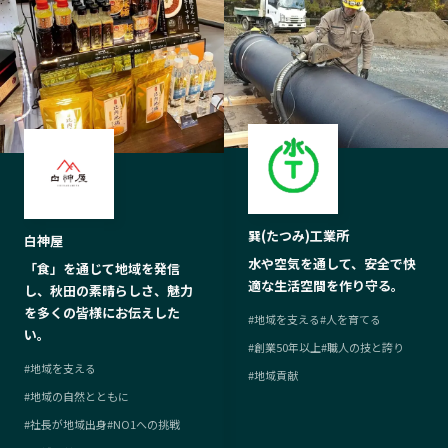
巽(たつみ)工業所
白神屋
水や空気を通して、安全で快
「食」を通じて地域を発信
適な生活空間を作り守る。
し、秋田の素晴らしさ、魅力
を多くの皆様にお伝えした
#
地域を支える
#
人を育てる
い。
#
創業50年以上
#
職人の技と誇り
#
地域を支える
#
地域貢献
#
地域の自然とともに
#
社長が地域出身
#
NO1への挑戦